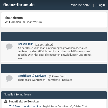
Was ist neu?
|
Login
Finanzforum
Willkommen im Finanzforum.
Börsen-Talk
(22 Betrachter)
An der Börse kann man ein Vermögen gewinnen oder auch
verlieren. Neben Glück braucht man aber auch Börsenwissen!
Tausche Dich hier über die neuesten Entwicklungen und Trends
aus.
Zertifikate & Derivate
(5 Betrachter)
Themen zu Währungen - Zertifikate - Derivate
Aktuelle Informationen
Zurzeit aktive Benutzer
786 Benutzer sind online
.
Registrierte Benutzer: 0, Gäste: 786