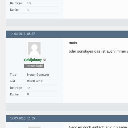
Beiträge
10
Danke
1
14.03.2013, 05:27
moin.
oder sonstiges das ist auch immer 
Geldjohnny
Themen Starter
Title
Neuer Benutzer
seit
08.08.2012
Beiträge
14
Danke
0
17.03.2013, 11:35
Gebt es doch einfach an? Ich sehe 