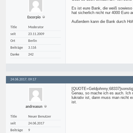
Es ist eure Bank, die weiß sowieso
hat sicherlich nicht nur 4000 Euro
Escorpio
Außerdem kann die Bank durch Höh
Title
Moderator
seit
23.11.2009
Ort
Berlin
Beiträge
3.116
Danke
242
24.06.2017, 09:17
[QUOTE=Geldjohnny;68337]sonst
Genau, so mache ich es auch. Ich m
lukrativ ist, dann muss man nicht ex
ist.
andreasun
Title
Neuer Benutzer
seit
24.06.2017
Beiträge
9