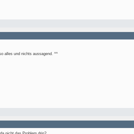
so alles und nichts aussagend. ^^
da nicht das Problem drin?