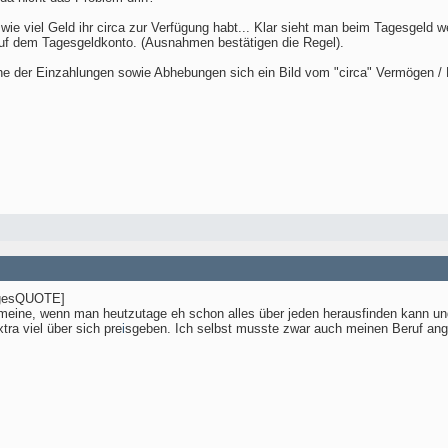
 wie viel Geld ihr circa zur Verfügung habt... Klar sieht man beim Tagesgel
 auf dem Tagesgeldkonto. (Ausnahmen bestätigen die Regel).
e der Einzahlungen sowie Abhebungen sich ein Bild vom "circa" Vermögen
igesQUOTE]
eine, wenn man heutzutage eh schon alles über jeden herausfinden kann und
tra viel über sich pre
i
sgeben. Ich selbst musste zwar auch meinen Beruf ang