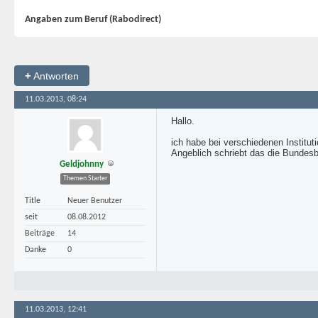
Angaben zum Beruf (Rabodirect)
+
Antworten
11.03.2013, 08:24
Hallo.
ich habe bei verschiedenen Institu
Angeblich schriebt das die Bundes
Geldjohnny
Themen Starter
Title
Neuer Benutzer
seit
08.08.2012
Beiträge
14
Danke
0
11.03.2013, 12:41