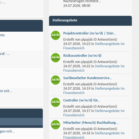
Nachzufragen rechnest...
-...
24.07.2026,
08:00
Stellenangebote
Projektcontroller (m/w/d) | Dürr...
nto
Erstellt von
pipajob
(0 Antwort(en))
24.07.2026,
14:23
in
Stellenangebote im
Finanzbereich
vE -...
Risikocontroller (w/m/d)
Erstellt von
pipajob
(0 Antwort(en))
24.07.2026,
14:22
in
Stellenangebote im
Finanzbereich
Sachbearbeiter Kundenservice...
Erstellt von
pipajob
(0 Antwort(en))
24.07.2026,
14:19
in
Stellenangebote im
n mit...
Finanzbereich
Controller (w/m/d) für...
Erstellt von
pipajob
(0 Antwort(en))
24.07.2026,
14:17
in
Stellenangebote im
Finanzbereich
Mitarbeiter (Mensch) Buchhaltung...
Erstellt von
pipajob
(0 Antwort(en))
gen mit...
24.07.2026,
14:16
in
Stellenangebote im
Finanzbereich