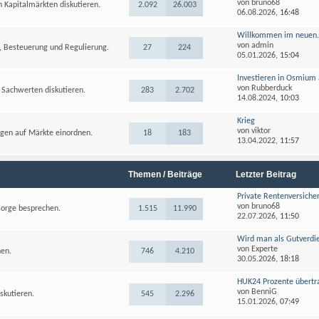
von
bruno68
Kapitalmärkten diskutieren.
2.092
26.003
06.08.2026,
16:48
Willkommen im neuen.
von
admin
, Besteuerung und Regulierung.
27
224
05.01.2026,
15:04
Investieren in Osmium a
von
Rubberduck
 Sachwerten diskutieren.
283
2.702
14.08.2024,
10:03
Krieg
von
viktor
ungen auf Märkte einordnen.
18
183
13.04.2022,
11:57
Themen / Beiträge
Letzter Beitrag
Private Rentenversicher
von
bruno68
sorge besprechen.
1.515
11.990
22.07.2026,
11:50
Wird man als Gutverdie
von
Experte
hen.
746
4.210
30.05.2026,
18:18
HUK24 Prozente übertr
von
BenniG
skutieren.
545
2.296
15.01.2026,
07:49