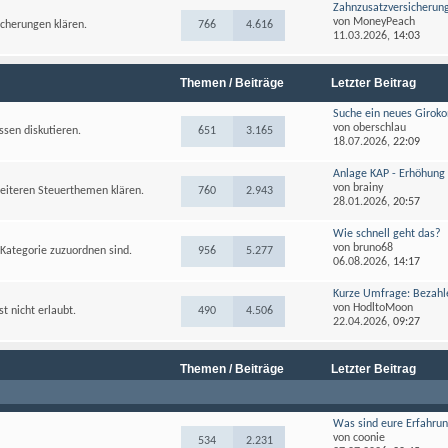
Zahnzusatzversicherung 
von
MoneyPeach
icherungen klären.
766
4.616
11.03.2026,
14:03
Themen / Beiträge
Letzter Beitrag
Suche ein neues Giroko
von
oberschlau
ssen diskutieren.
651
3.165
18.07.2026,
22:09
Anlage KAP - Erhöhung z
von
brainy
eiteren Steuerthemen klären.
760
2.943
28.01.2026,
20:57
Wie schnell geht das?
von
bruno68
Kategorie zuzuordnen sind.
956
5.277
06.08.2026,
14:17
Kurze Umfrage: Bezahle
von
HodltoMoon
 nicht erlaubt.
490
4.506
22.04.2026,
09:27
Themen / Beiträge
Letzter Beitrag
Was sind eure Erfahrun
von
coonie
534
2.231