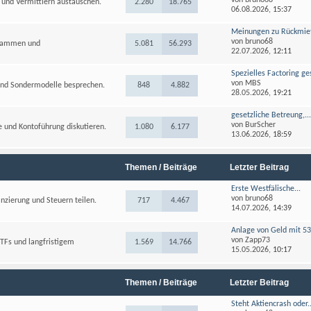
von
bruno68
 und Vermittlern austauschen.
2.280
18.765
06.08.2026,
15:37
Meinungen zu Rückmietv
von
bruno68
ogrammen und
5.081
56.293
22.07.2026,
12:11
Spezielles Factoring ge
von
MBS
und Sondermodelle besprechen.
848
4.882
28.05.2026,
19:21
gesetzliche Betreung,..
von
BurScher
 und Kontoführung diskutieren.
1.080
6.177
13.06.2026,
18:59
Themen / Beiträge
Letzter Beitrag
Erste Westfälische...
von
bruno68
nzierung und Steuern teilen.
717
4.467
14.07.2026,
14:39
Anlage von Geld mit 53,
von
Zapp73
TFs und langfristigem
1.569
14.766
15.05.2026,
10:17
Themen / Beiträge
Letzter Beitrag
Steht Aktiencrash oder..