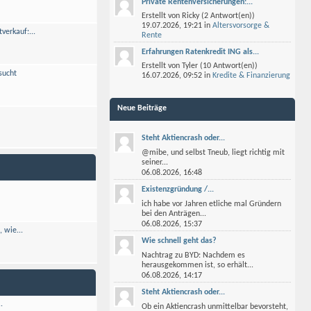
Private Rentenversicherungen:...
Erstellt von
Ricky
(2 Antwort(en))
19.07.2026,
19:21
in
Altersvorsorge &
erkauf:...
Rente
Erfahrungen Ratenkredit ING als...
Erstellt von
Tyler
(10 Antwort(en))
sucht
16.07.2026,
09:52
in
Kredite & Finanzierung
Neue Beiträge
.
Steht Aktiencrash oder...
@mibe, und selbst Tneub, liegt richtig mit
seiner...
06.08.2026,
16:48
Existenzgründung /...
ich habe vor Jahren etliche mal Gründern
bei den Anträgen...
06.08.2026,
15:37
 wie...
Wie schnell geht das?
Nachtrag zu BYD: Nachdem es
herausgekommen ist, so erhält...
06.08.2026,
14:17
Steht Aktiencrash oder...
.
Ob ein Aktiencrash unmittelbar bevorsteht,