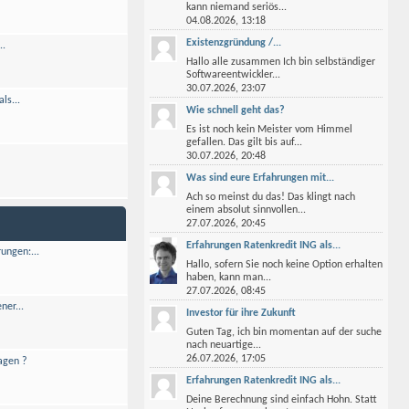
kann niemand seriös...
04.08.2026,
13:18
Existenzgründung /...
..
Hallo alle zusammen Ich bin selbständiger
Softwareentwickler...
30.07.2026,
23:07
ls...
Wie schnell geht das?
Es ist noch kein Meister vom Himmel
gefallen. Das gilt bis auf...
30.07.2026,
20:48
Was sind eure Erfahrungen mit...
Ach so meinst du das! Das klingt nach
einem absolut sinnvollen...
27.07.2026,
20:45
Erfahrungen Ratenkredit ING als...
ungen:...
Hallo, sofern Sie noch keine Option erhalten
haben, kann man...
27.07.2026,
08:45
ner...
Investor für ihre Zukunft
Guten Tag, ich bin momentan auf der suche
nach neuartige...
26.07.2026,
17:05
agen ?
Erfahrungen Ratenkredit ING als...
Deine Berechnung sind einfach Hohn. Statt