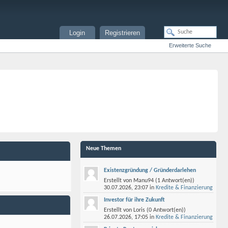
Login
Registrieren
Erweiterte Suche
Neue Themen
Existenzgründung / Gründerdarlehen
Erstellt von
Manu94
(1 Antwort(en))
30.07.2026,
23:07
in
Kredite & Finanzierung
Investor für ihre Zukunft
Erstellt von
Loris
(0 Antwort(en))
26.07.2026,
17:05
in
Kredite & Finanzierung