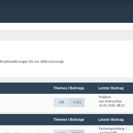
 Kryptowährungen bis zur Altersvorsorge.
Themen / Beiträge
Letzter Beitrag
Problem
von
Andruschka
226
1.311
24.05.2026,
08:21
Themen / Beiträge
Letzter Beitrag
Existenzgründung /...