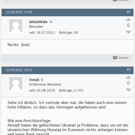
Zitieren
#2
12.04.2022, 11:45
IsNichWahr
0
Benutzer
seit:
16.07.2021
Beiträge:
30
Nichts. (kwt)
Zitieren
#3
12.04.2022, 14:21
tneub
0
Erfahrener Benutzer
seit:
05.08.2016
Beiträge:
2.793
Sehe ich ähnlich. Ich vermute aber mal, die haben auch eine extrem
hohe Inflation, so dass das Vermögen aufgefressen wird.
Mal eine Anschlussfrage:
Aktuell haben die geflüchteten Ukrainer ja Probleme, dass sie mit der
ukrainischen Währung Hrywnja im Euroraum nichts anfangen können,
weil keine Bank tauscht.