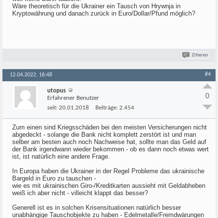
Wäre theoretisch für die Ukrainer ein Tausch von Hrywnja in
Kryptowährung und danach zurück in Euro/Dollar/Pfund möglich?
Zitieren
#4
12.04.2022, 16:48
utopus
0
Erfahrener Benutzer
seit:
20.01.2018
Beiträge:
2.454
Zum einen sind Kriegsschäden bei den meisten Versicherungen nicht
abgedeckt - solange die Bank nicht komplett zerstört ist und man
selber am besten auch noch Nachweise hat, sollte man das Geld auf
der Bank irgendwann wieder bekommen - ob es dann noch etwas wert
ist, ist natürlich eine andere Frage.
In Europa haben die Ukrainer in der Regel Probleme das ukrainische
Bargeld in Euro zu tauschen -
wie es mit ukrainischen Giro-/Kreditkarten aussieht mit Geldabheben
weiß ich aber nicht - villeicht klappt das besser?
Generell ist es in solchen Krisensituationen natürlich besser
unabhängige Tauschobjekte zu haben - Edelmetalle/Fremdwärungen