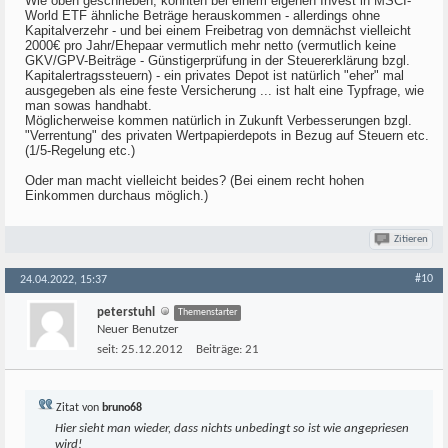
Wie oben geschrieben, könnten bei einem eigenen Invest in MSCI-
World ETF ähnliche Beträge herauskommen - allerdings ohne
Kapitalverzehr - und bei einem Freibetrag von demnächst vielleicht
2000€ pro Jahr/Ehepaar vermutlich mehr netto (vermutlich keine
GKV/GPV-Beiträge - Günstigerprüfung in der Steuererklärung bzgl.
Kapitalertragssteuern) - ein privates Depot ist natürlich "eher" mal
ausgegeben als eine feste Versicherung ... ist halt eine Typfrage, wie
man sowas handhabt.
Möglicherweise kommen natürlich in Zukunft Verbesserungen bzgl.
"Verrentung" des privaten Wertpapierdepots in Bezug auf Steuern etc.
(1/5-Regelung etc.)
Oder man macht vielleicht beides? (Bei einem recht hohen
Einkommen durchaus möglich.)
Zitieren
#10
24.04.2022, 15:37
peterstuhl
Themenstarter
Neuer Benutzer
seit:
25.12.2012
Beiträge:
21
Zitat von
bruno68
Hier sieht man wieder, dass nichts unbedingt so ist wie angepriesen
wird!