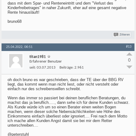
dass mit dem Spar- und Renteneintritt und dem "Verlust des
Kinderfreibetrages" in naher Zukunft, eher auf eine gesamt negative
Rente hinausläuft!
bruno68
Zitieren
#13
25.04.2022, 06:51
titan1981
0
Erfahrener Benutzer
seit:
03.07.2013
Beiträge:
2.961
oh doch bruno es war geschrieben, dass der TE über der BBG RV
liegt, das kommt wenn man nicht liest, oder nicht versteht oder
einfach nur des schreibenswillen schreibt.
Wenn das immer so passiert bei deinen beruflichen Beratungen, du
machst das ja beruflich....., dann sehe ich für deine Kunden schwarz.
Als Kunde würde ich um so einen Berater einen weiten Bogen
machen, wenn dieser solche Nebensächlichkeiten wie Höhe des
Einkommens einfach überliest oder ignoriert.... Frei nach dem Motto
ich mache allen Kunden Angst damit sie bei mir dem Retter
unterschreiben....
@peterstuhl