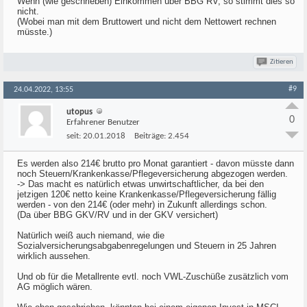
Wenn (wie geschrieben) Einkommen über BBG RV, so stimmt dies so
nicht.
(Wobei man mit dem Bruttowert und nicht dem Nettowert rechnen
müsste.)
Zitieren
#9
24.04.2022, 13:55
utopus
0
Erfahrener Benutzer
seit:
20.01.2018
Beiträge:
2.454
Es werden also 214€ brutto pro Monat garantiert - davon müsste dann
noch Steuern/Krankenkasse/Pflegeversicherung abgezogen werden.
-> Das macht es natürlich etwas unwirtschaftlicher, da bei den
jetzigen 120€ netto keine Krankenkasse/Pflegeversicherung fällig
werden - von den 214€ (oder mehr) in Zukunft allerdings schon.
(Da über BBG GKV/RV und in der GKV versichert)
Natürlich weiß auch niemand, wie die
Sozialversicherungsabgabenregelungen und Steuern in 25 Jahren
wirklich aussehen.
Und ob für die Metallrente evtl. noch VWL-Zuschüße zusätzlich vom
AG möglich wären.