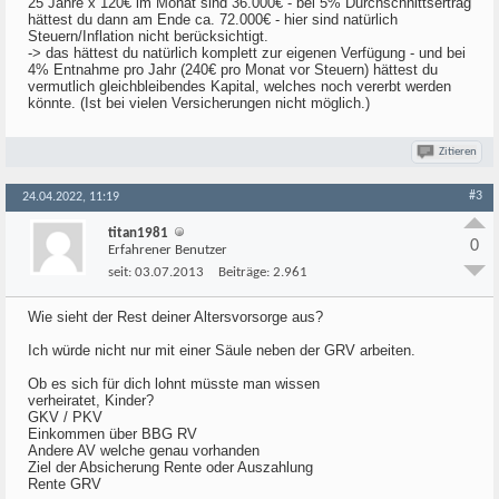
25 Jahre x 120€ im Monat sind 36.000€ - bei 5% Durchschnittsertrag
hättest du dann am Ende ca. 72.000€ - hier sind natürlich
Steuern/Inflation nicht berücksichtigt.
-> das hättest du natürlich komplett zur eigenen Verfügung - und bei
4% Entnahme pro Jahr (240€ pro Monat vor Steuern) hättest du
vermutlich gleichbleibendes Kapital, welches noch vererbt werden
könnte. (Ist bei vielen Versicherungen nicht möglich.)
Zitieren
#3
24.04.2022, 11:19
titan1981
0
Erfahrener Benutzer
seit:
03.07.2013
Beiträge:
2.961
Wie sieht der Rest deiner Altersvorsorge aus?
Ich würde nicht nur mit einer Säule neben der GRV arbeiten.
Ob es sich für dich lohnt müsste man wissen
verheiratet, Kinder?
GKV / PKV
Einkommen über BBG RV
Andere AV welche genau vorhanden
Ziel der Absicherung Rente oder Auszahlung
Rente GRV