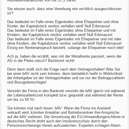
Restlebensarbeitszeit von nur 17,5 Jahre.
Sie wissen auch, dass eine Vererbung rein rechtlich ausgeschlossen
ist?
Das bedeutet im Falle eines Eigentodes ohne Ehepartner und ohne
Kinder, der Kapitalstock restlos verfallen wird! Null Erbmasse!
Das bedeutet im Falle eines Eigentodes ohne Ehepartner und mit
Kindern, der Kapitalstock restlos verfallen wird! Null Erbmasse!
Das bedeutet im Falle eines Eigentodes mit Ehepartner und mit oder
ohne Kindern, der Kapitalstock restlos verfallen wird! Null Erbmasse!
Einzig ein Rentenanspruch besteht, solange der Ehepartner noch lebt!
Ach ja, haben die erzählt, was mit der Metallrente passiert, wenn der
AG in die Pleite rutsch? Bestimmt nicht!
Denn dann stellt sich die Frage nach dem Vertragsinhaber! Was Sie
bei einer bAV nicht sein können, denn betrieblich heißt in Wirklichkeit
der Arbeitgeber ist der Vertragsinhaber und sie nur der Beitragszahlerin
und Bezugsberechtigte!
Versinkt die Firma in den Bankrott versinkt die bAV gleich mit während
der Lebensarbeitszeit komplett bzw. gequotelt und während der Rente
um bis zu 50 %!
Sie können mal nach lesen: bAV: Wenn die Firma ins Ausland
verkauft wird, könnten Anwärter und Betriebsrentner ihre Ansprüche
auf die bAV verlieren. Die Umsetzung der EU-Umwandlungsrichtlinie in
deutsches Recht droht auch den Insolvenzschutz durch den
Pensionssicherungs-Verein aufzuweichen. Experten schlagen Alarm.