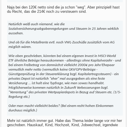
Naja bei den 120€ netto sind die ja schon "weg". Aber prinzipiell hast
du Recht, das die 214€ noch zu versteuern sind.
Natürlich weiß auch niemand, wie die
Sozialversicherungsabgabenregelungen und Steuern in 25 Jahren wirklich
aussehen.
Und ob für die Metallrente evtl. noch VWL-Zuschüße zusätzlich vom AG
möglich wären.
Wie oben geschrieben, könnten bei einem eigenen Invest in MSCI-World
ETF ähnliche Beträge herauskommen - allerdings ohne Kapitalverzehr - und
bei einem Freibetrag von demnächst vielleicht 2000€ pro Jahr/Ehepaar
vermutlich mehr netto (vermutlich keine GKV/GPV-Beiträge -
Günstigerprüfung in der Steuererklärung bzgl. Kapitalertragssteuern) - ein
privates Depot ist natürlich "eher" mal ausgegeben als eine feste
Versicherung ... ist halt eine Typfrage, wie man sowas handhabt.
Möglicherweise kommen natürlich in Zukunft Verbesserungen bzgl.
"Verrentung" des privaten Wertpapierdepots in Bezug auf Steuern etc. (1/5-
Regelung etc.)
Oder man macht vielleicht beides? (Bei einem recht hohen Einkommen
durchaus möglich.)
Mehr ist natürlich immer gut. Habe das Thema leider lange vor mir her
geschoben. Hauskauf, Kind, Hochzeit, Kind, Jobwechsel, irgendwie