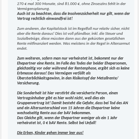
270 € mal 300 Monate, sind 81.000 €, ohne Zinseszins fehlt in der
Vermögensplanung.
Auch ist zu beachten, dass die Insolvenzsicherheit nur gilt, wenn der
Vertrag rechtlich einwandfrei ist!
Zum anderen, der Kapitalstock ist im Regelfall nur relativ sicher, nicht
aber die Rente daraus! Dies ist voll pfändbar, inkl. die Steuer und
Sozialbeträge, diese müssten dann aus der gekürzten gesetzlichen
Rente mitfinanziert werden. Was meistens in der Regel in Altersarmut
endet.
Zum weiteren, sofern man nur verheiratet ist, bekommt nur der
Ehepartner eine Rente. Im Falle des Todes der beider Ehepersonen,
gleichzeitig vor oder während der Rentenphase, ergibt sich es keine
Erbmasse daraus! Das Vermögen verfällt als
Übersterblichkeitsgewinn, in den Risikotopf der Metallrente/
Versicherung.
Die Sonderheit ist hier verstirbt die versicherte Person, einen
Vertragsinhaber gibt es hier wohl nicht, weil dies ein
Gruppenvertrag ist! Damit besteht die Gefahr, dass bei Tod des AN
und ein Altersunterschied von 15 Jahren die Ehepartner keine
wechselseitig Rente aus der bAV bekommen.
Das Gleiche gilt, wenn der Ehepartner weniger als ein 1 Jahr
verheiratet ist, 0 € bAV Rente. Selbst bei Unfall!
Die Erben, Kinder gehen immer leer aus!