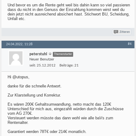
Und bevor es um die Rente geht weil bis dahin kann so viel passieren
dass du nicht in den Genuss der Einzahlung kommen wirst weil du
dein jetzt nicht ausreichend absichert hast. Stichwort BU, Scheidung,
Unfall etc.
Zitieren
#4
24.04.2022, 11:28
peterstuhl
Themenstarter
Neuer Benutzer
seit:
25.12.2012
Beiträge:
21
Hi @utopus,
danke für die schnelle Antwort.
Zur Klarstellung und Korrektur.
Es wären 200€ Gehaltsumwandlung, netto macht das 120€
Unterschied für mich aus, eingezahlt würden durch die Zuschüsse
vom AG 270€.
Versteuert werden müsste das dann wohl wie alle baVs zum
Rentenalter.
Garantiert werden 78T€ oder 214€ monatlich.