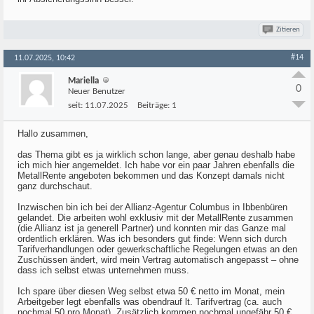
Zitieren
#14
11.07.2025, 10:42
Mariella
0
Neuer Benutzer
seit:
11.07.2025
Beiträge:
1
Hallo zusammen,
das Thema gibt es ja wirklich schon lange, aber genau deshalb habe
ich mich hier angemeldet. Ich habe vor ein paar Jahren ebenfalls die
MetallRente angeboten bekommen und das Konzept damals nicht
ganz durchschaut.
Inzwischen bin ich bei der Allianz-Agentur Columbus in Ibbenbüren
gelandet. Die arbeiten wohl exklusiv mit der MetallRente zusammen
(die Allianz ist ja generell Partner) und konnten mir das Ganze mal
ordentlich erklären. Was ich besonders gut finde: Wenn sich durch
Tarifverhandlungen oder gewerkschaftliche Regelungen etwas an den
Zuschüssen ändert, wird mein Vertrag automatisch angepasst – ohne
dass ich selbst etwas unternehmen muss.
Ich spare über diesen Weg selbst etwa 50 € netto im Monat, mein
Arbeitgeber legt ebenfalls was obendrauf lt. Tarifvertrag (ca. auch
nochmal 50 pro Monat). Zusätzlich kommen nochmal ungefähr 50 €