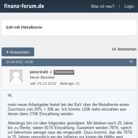
Was ist neu?
|
Login
bAV mit Metallrente
14
Antworten
+
Antworten
#1
24.04.2022, 10:36
peterstuhl
Themenstarter
Neuer Benutzer
seit:
25.12.2012
Beiträge:
21
Hi,
mein neuer Arbeitgeber bietet bei der BaV über die Metallrente einen
Zuschuss von 20% + 30€ an. Ich könnte 120€ netto einzahlen aus
denen dann 270€ Einzahlung würden.
Allerdings bin ich über folgendes gestolpert. Mir bleiben noch 25 Jahre
bis zu Rente, wären 81T€ Einzahlung. Garantiert werden 78T€, sprich
ich bekomme weniger raus als eingezahlt. Dazu kommt, das die 78T€
in 25 Jahren vermutlich wg der Inflation nur knapp die Hälfte wert