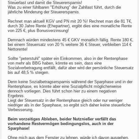
Steuerlast und damit die Steuerersparnis!
Was zu einer fühlbaren "Erhöhung" der Zahllast führt, durch die
jährliche Minderung der Steuerersparnis.
Rechnet man aktuell KGV und PN mit 20 %! Rechnet man die 81 T€,
durch 30 Jahre Rente (Ehepartner), ergibt dies eine monatliche Rente
von 225 €, plus Bonusverzinsung!
Demnach würden mindestens 45 € GKV monatlich fällig. Rente 180 €,
bei einem Steuersatz von 20 % weitere 36 € Steuer, verbleiben 114 €
Nettorente!
Sollte "peterstuhl" später ein Einkommen, also in der Rentenphase
von mehr als BBG haben, könnte es sein, dass eine
Sozialverbetragung entfällt, dafür aber wird der persönliche Steuersatz
bis auf 48,5 % steigen.
Denn keine Sozialbetragsersparnis während der Sparphase und in der
Rentenphase, es könnte aber eine Sozialpflicht möglicherweise
dennoch vorliegen. Dies führt schon hier zu einem negativen
Ergebnis.
Liegt der Steuersatz in der Rentenphase gleich oder nur weniger
niedriger als in der Sparphase, so ergibt sich daher keine steuerliche
Verbesserung.
Beim vorzeitiges Ableben, beider Nutznießer verfällt das
vorhandene Restvermögen bedingungslos, auch in der
Sparphase!
Ohne mich aus dem Fenster zu lehnen, würde ich davon ausgehen,