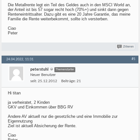
Die Metallrente legt ein Teil des Geldes auch in den MSCI World an,
der Anteil ist bis 57 sogar recht hoch (70%+) und sinkt dann gegen
Renteneintrittsalter. Dazu gibt es eine 20 Jahre Garantie, das meine
Familie die Rente weiterbekommt, sollte ich versterben.
Ciao
Peter
Zitieren
#5
24.04.2022, 11:31
peterstuhl
Themenstarter
Neuer Benutzer
seit:
25.12.2012
Beiträge:
21
Hi titan
ja verheiratet, 2 Kinden
GKV und Einkommen über BBG RV
Andere AV aktuell nur die gesetzliche und eine Immobilie zur
Eigennutzung
Ziel ist aktuell Absicherung der Rente.
Ciao
Peter