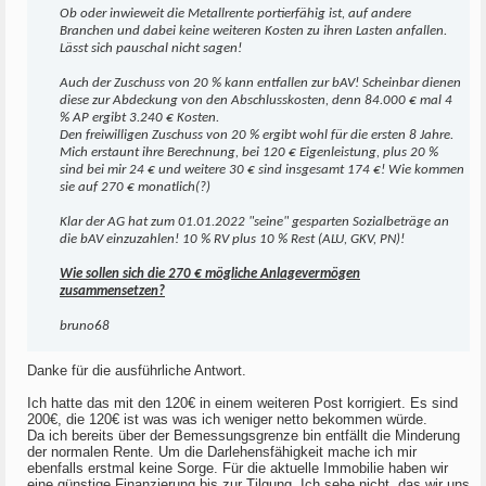
Ob oder inwieweit die Metallrente portierfähig ist, auf andere
Branchen und dabei keine weiteren Kosten zu ihren Lasten anfallen.
Lässt sich pauschal nicht sagen!
Auch der Zuschuss von 20 % kann entfallen zur bAV! Scheinbar dienen
diese zur Abdeckung von den Abschlusskosten, denn 84.000 € mal 4
% AP ergibt 3.240 € Kosten.
Den freiwilligen Zuschuss von 20 % ergibt wohl für die ersten 8 Jahre.
Mich erstaunt ihre Berechnung, bei 120 € Eigenleistung, plus 20 %
sind bei mir 24 € und weitere 30 € sind insgesamt 174 €! Wie kommen
sie auf 270 € monatlich(?)
Klar der AG hat zum 01.01.2022 "seine" gesparten Sozialbeträge an
die bAV einzuzahlen! 10 % RV plus 10 % Rest (ALU, GKV, PN)!
Wie sollen sich die 270 € mögliche Anlagevermögen
zusammensetzen?
bruno68
Danke für die ausführliche Antwort.
Ich hatte das mit den 120€ in einem weiteren Post korrigiert. Es sind
200€, die 120€ ist was was ich weniger netto bekommen würde.
Da ich bereits über der Bemessungsgrenze bin entfällt die Minderung
der normalen Rente. Um die Darlehensfähigkeit mache ich mir
ebenfalls erstmal keine Sorge. Für die aktuelle Immobilie haben wir
eine günstige Finanzierung bis zur Tilgung. Ich sehe nicht, das wir uns