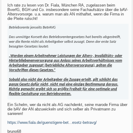
Ich rate zu lesen von Dr. Fiala, München RA, zugelassen beim
BverfG, BGH und Co. insbesondere seine Fachaufsätze über die bAV-
Altersvorsorge. u.a. warum man als AN mithaftet, wenn die Firma in
die Pleite rutscht!
Betriebsrente jenseits BetrAVG
Das unnötige Korsett des Betriebsrentengesetzes hat bereits abgestreift,
wer die Rente nicht als Arbeitgeber selbst zusagt. Denn der erste Satz
besagten Gesetzes lautet:
„Werden einem Arbeitnehmer Leistungen der Alters-, Invaliditäts- oder
Hinterbliebenenversorgung aus Anlass seines Arbeitsverhältnisses vom
Arbeitgeber zugesagt (betriebliche Altersversorgung), gelten die
Vorschriften dieses Gesetzes.“
Sobald also nicht der Arbeitgeber die Zusage erteilt, gilt schlicht das
ganze Gesetz dafür nicht, nicht mal eine einzige Bestimmung daraus.
Richtig gemacht ergibt sich so größte Freiheit für eine optimale und
flexible Gestaltung von Betriebsrenten.
Ein Schelm, wer da nicht als AG nachdenkt, seine marode Firma über
die bAV der AN abzuwickeln und sich selber als Privatmann zu
sanieren!
https://www.fiala.de/guenstigere-bet...esetz-betravg/
bruno68