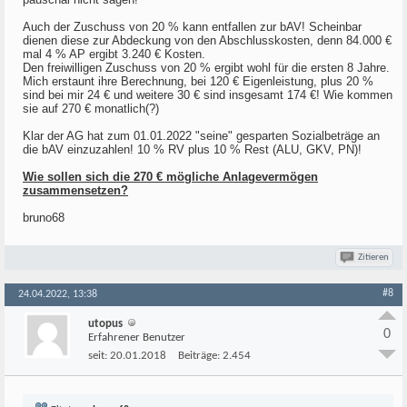
Auch der Zuschuss von 20 % kann entfallen zur bAV! Scheinbar
dienen diese zur Abdeckung von den Abschlusskosten, denn 84.000 €
mal 4 % AP ergibt 3.240 € Kosten.
Den freiwilligen Zuschuss von 20 % ergibt wohl für die ersten 8 Jahre.
Mich erstaunt ihre Berechnung, bei 120 € Eigenleistung, plus 20 %
sind bei mir 24 € und weitere 30 € sind insgesamt 174 €! Wie kommen
sie auf 270 € monatlich(?)
Klar der AG hat zum 01.01.2022 "seine" gesparten Sozialbeträge an
die bAV einzuzahlen! 10 % RV plus 10 % Rest (ALU, GKV, PN)!
Wie sollen sich die 270 € mögliche Anlagevermögen
zusammensetzen?
bruno68
Zitieren
#8
24.04.2022, 13:38
utopus
0
Erfahrener Benutzer
seit:
20.01.2018
Beiträge:
2.454