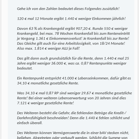
Gehe ich von den Zahlen bedeutet dieses Folgendes zusätzlich!
120 € mal 12 Monate ergibt 1.440 € weniger Einkommen jährlich!
Davon 63 % als Krankengeld ergibt 907,20 €. Runde 550 € weniger
Krankengeld, bei max. 78 Wochen Krankenfall bis zum Renteneintritt
je Vorgang 1.361 € Einkommensverlust! Je Krankenfall bis zur Rente!
Das Gleiche gilt auch für eine Arbeitslosigkeit, von 18/24 Monate!
Also max. 1.814 € weniger ALU je Fall!
Das gilt dann auch grundsätzlich für die Rente, denn 1.440 € mal 25
Jahre ergibt weniger 36.000 €, was ca. 0,87 Rentenpunkte weniger
bedeutet.
Ein Rentenpunkt entspricht 41.000 € Lebenseinkommen, dafür gibt es
34,10 € monatliche gesetzliche Rente.
Was 34,10 € mal 0,87 RP sind weniger 29,67 € monatliche gesetzliche
Rente! Bei einer weiteren Lebenserwartung von 20 Jahren sind dies
7.121 € weniger gesetzliche Rente!
Des Weiteren besteht die Gefahr, die fehlenden Beträge die Kredit-/
Darlehnsfähigkeit beschneiden! Denn die 1.440 € fehlen schlicht und
einfach überall.
Des Weiteren können Vermögenswerte die in einer bAV stecken nicht,
beliehen, Abgetreten oder verkauft werden. Schlicht die Summe von