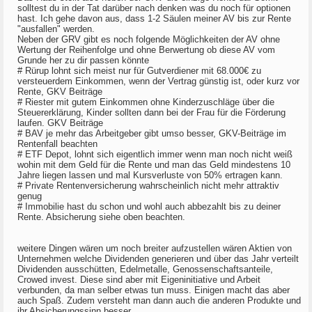
solltest du in der Tat darüber nach denken was du noch für optionen
hast. Ich gehe davon aus, dass 1-2 Säulen meiner AV bis zur Rente
"ausfallen" werden.
Neben der GRV gibt es noch folgende Möglichkeiten der AV ohne
Wertung der Reihenfolge und ohne Berwertung ob diese AV vom
Grunde her zu dir passen könnte
# Rürup lohnt sich meist nur für Gutverdiener mit 68.000€ zu
versteuerdem Einkommen, wenn der Vertrag günstig ist, oder kurz vor
Rente, GKV Beiträge
# Riester mit gutem Einkommen ohne Kinderzuschläge über die
Steuererklärung, Kinder sollten dann bei der Frau für die Förderung
laufen. GKV Beiträge
# BAV je mehr das Arbeitgeber gibt umso besser, GKV-Beiträge im
Rentenfall beachten
# ETF Depot, lohnt sich eigentlich immer wenn man noch nicht weiß
wohin mit dem Geld für die Rente und man das Geld mindestens 10
Jahre liegen lassen und mal Kursverluste von 50% ertragen kann.
# Private Rentenversicherung wahrscheinlich nicht mehr attraktiv
genug
# Immobilie hast du schon und wohl auch abbezahlt bis zu deiner
Rente. Absicherung siehe oben beachten.
weitere Dingen wären um noch breiter aufzustellen wären Aktien von
Unternehmen welche Dividenden generieren und über das Jahr verteilt
Dividenden ausschütten, Edelmetalle, Genossenschaftsanteile,
Crowed invest. Diese sind aber mit Eigeninitiative und Arbeit
verbunden, da man selber etwas tun muss. Einigen macht das aber
auch Spaß. Zudem versteht man dann auch die anderen Produkte und
ihr Absicherungssinn besser.