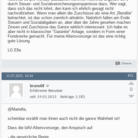
durch Steuer- und Sozialversicherungsersparnisse dazu. Wer sagt,
dass sich das nicht lohnt, den kann ich ehrlich gesagt nicht
nachvollziehen. Wenn man allein die Zuschüsse als eine Art „Rendite“
betrachtet, ist das schon ziemlich attraktiv. Natürlich fallen am Ende
Steuern und Sozialabgaben an, aber über die Jahre gesehen machen
Zinsen und Zuschüsse das Ganze wirklich interessant. Ich habe es
aber nicht in klassischer "Garantie" Anlage, sondern in Form einer
Fondsrente gemacht. Für meine Altersvorsorge ist das eine richtig
gute Lösung.
LG Ella
Zitieren
#15
11.07.2025, 16:34
bruno68
0
Erfahrener Benutzer
seit:
19.01.2013
Beiträge:
2.182
@Mariella,
scheinbar erzählt man ihnen auch nicht die ganze Wahrheit ist!
Dass die bAV-Altersvorsorge, den Anspruch auf
- die gesetzliche Rente