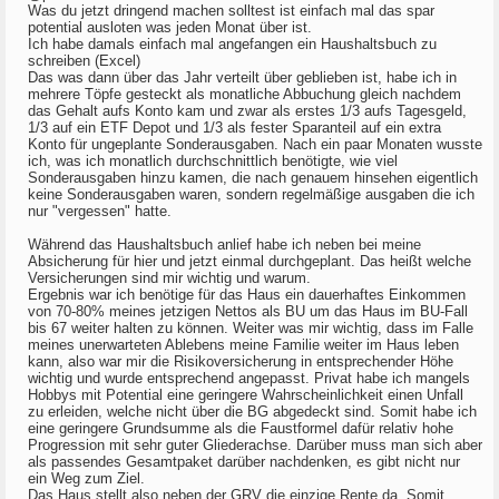
Was du jetzt dringend machen solltest ist einfach mal das spar
potential ausloten was jeden Monat über ist.
Ich habe damals einfach mal angefangen ein Haushaltsbuch zu
schreiben (Excel)
Das was dann über das Jahr verteilt über geblieben ist, habe ich in
mehrere Töpfe gesteckt als monatliche Abbuchung gleich nachdem
das Gehalt aufs Konto kam und zwar als erstes 1/3 aufs Tagesgeld,
1/3 auf ein ETF Depot und 1/3 als fester Sparanteil auf ein extra
Konto für ungeplante Sonderausgaben. Nach ein paar Monaten wusste
ich, was ich monatlich durchschnittlich benötigte, wie viel
Sonderausgaben hinzu kamen, die nach genauem hinsehen eigentlich
keine Sonderausgaben waren, sondern regelmäßige ausgaben die ich
nur "vergessen" hatte.
Während das Haushaltsbuch anlief habe ich neben bei meine
Absicherung für hier und jetzt einmal durchgeplant. Das heißt welche
Versicherungen sind mir wichtig und warum.
Ergebnis war ich benötige für das Haus ein dauerhaftes Einkommen
von 70-80% meines jetzigen Nettos als BU um das Haus im BU-Fall
bis 67 weiter halten zu können. Weiter was mir wichtig, dass im Falle
meines unerwarteten Ablebens meine Familie weiter im Haus leben
kann, also war mir die Risikoversicherung in entsprechender Höhe
wichtig und wurde entsprechend angepasst. Privat habe ich mangels
Hobbys mit Potential eine geringere Wahrscheinlichkeit einen Unfall
zu erleiden, welche nicht über die BG abgedeckt sind. Somit habe ich
eine geringere Grundsumme als die Faustformel dafür relativ hohe
Progression mit sehr guter Gliederachse. Darüber muss man sich aber
als passendes Gesamtpaket darüber nachdenken, es gibt nicht nur
ein Weg zum Ziel.
Das Haus stellt also neben der GRV die einzige Rente da. Somit