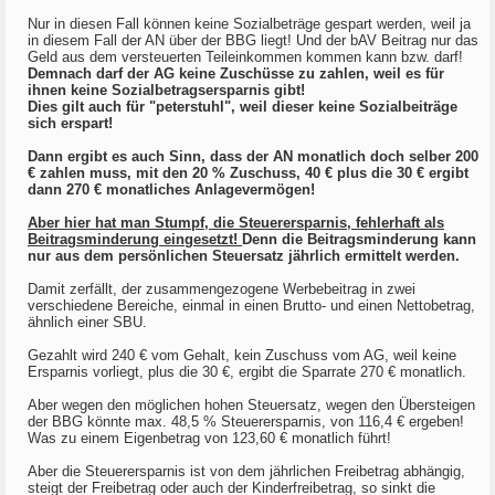
Nur in diesen Fall können keine Sozialbeträge gespart werden, weil ja
in diesem Fall der AN über der BBG liegt! Und der bAV Beitrag nur das
Geld aus dem versteuerten Teileinkommen kommen kann bzw. darf!
Demnach darf der AG keine Zuschüsse zu zahlen, weil es für
ihnen keine Sozialbetragsersparnis gibt!
Dies gilt auch für "peterstuhl", weil dieser keine Sozialbeiträge
sich erspart!
Dann ergibt es auch Sinn, dass der AN monatlich doch selber 200
€ zahlen muss, mit den 20 % Zuschuss, 40 € plus die 30 € ergibt
dann 270 € monatliches Anlagevermögen!
Aber hier hat man Stumpf, die Steuerersparnis, fehlerhaft als
Beitragsminderung eingesetzt!
Denn die Beitragsminderung kann
nur aus dem persönlichen Steuersatz jährlich ermittelt werden.
Damit zerfällt, der zusammengezogene Werbebeitrag in zwei
verschiedene Bereiche, einmal in einen Brutto- und einen Nettobetrag,
ähnlich einer SBU.
Gezahlt wird 240 € vom Gehalt, kein Zuschuss vom AG, weil keine
Ersparnis vorliegt, plus die 30 €, ergibt die Sparrate 270 € monatlich.
Aber wegen den möglichen hohen Steuersatz, wegen den Übersteigen
der BBG könnte max. 48,5 % Steuerersparnis, von 116,4 € ergeben!
Was zu einem Eigenbetrag von 123,60 € monatlich führt!
Aber die Steuerersparnis ist von dem jährlichen Freibetrag abhängig,
steigt der Freibetrag oder auch der Kinderfreibetrag, so sinkt die