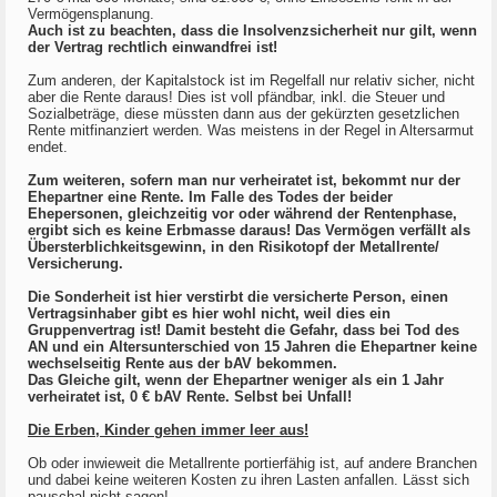
Vermögensplanung.
Auch ist zu beachten, dass die Insolvenzsicherheit nur gilt, wenn
der Vertrag rechtlich einwandfrei ist!
Zum anderen, der Kapitalstock ist im Regelfall nur relativ sicher, nicht
aber die Rente daraus! Dies ist voll pfändbar, inkl. die Steuer und
Sozialbeträge, diese müssten dann aus der gekürzten gesetzlichen
Rente mitfinanziert werden. Was meistens in der Regel in Altersarmut
endet.
Zum weiteren, sofern man nur verheiratet ist, bekommt nur der
Ehepartner eine Rente. Im Falle des Todes der beider
Ehepersonen, gleichzeitig vor oder während der Rentenphase,
ergibt sich es keine Erbmasse daraus! Das Vermögen verfällt als
Übersterblichkeitsgewinn, in den Risikotopf der Metallrente/
Versicherung.
Die Sonderheit ist hier verstirbt die versicherte Person, einen
Vertragsinhaber gibt es hier wohl nicht, weil dies ein
Gruppenvertrag ist! Damit besteht die Gefahr, dass bei Tod des
AN und ein Altersunterschied von 15 Jahren die Ehepartner keine
wechselseitig Rente aus der bAV bekommen.
Das Gleiche gilt, wenn der Ehepartner weniger als ein 1 Jahr
verheiratet ist, 0 € bAV Rente. Selbst bei Unfall!
Die Erben, Kinder gehen immer leer aus!
Ob oder inwieweit die Metallrente portierfähig ist, auf andere Branchen
und dabei keine weiteren Kosten zu ihren Lasten anfallen. Lässt sich
pauschal nicht sagen!