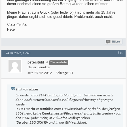
davor nochmal einen so großen Betrag würden leihen müssen.
Meine Frau ist zum Glück (oder leider ;-) ) nicht mehr als 15 Jahre
jünger, daher ergibt sich die geschilderte Problematik auch nicht.
Viele Grüße
Peter
Zitieren
#11
24.04.2022, 15:40
peterstuhl
Themenstarter
Neuer Benutzer
seit:
25.12.2012
Beiträge:
21
Zitat von
utopus
Es werden also 214€ brutto pro Monat garantiert - davon müsste
dann noch Steuern/Krankenkasse/Pflegeversicherung abgezogen
werden.
-> Das macht es natürlich etwas unwirtschaftlicher, da bei den jetzigen
120€ netto keine Krankenkasse/Pflegeversicherung fällig werden - von
den 214€ (oder mehr) in Zukunft allerdings schon.
(Da über BBG GKV/RV und in der GKV versichert)