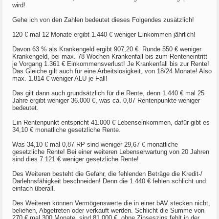
wird!
Gehe ich von den Zahlen bedeutet dieses Folgendes zusätzlich!
120 € mal 12 Monate ergibt 1.440 € weniger Einkommen jährlich!
Davon 63 % als Krankengeld ergibt 907,20 €. Runde 550 € weniger
Krankengeld, bei max. 78 Wochen Krankenfall bis zum Renteneintritt
je Vorgang 1.361 € Einkommensverlust! Je Krankenfall bis zur Rente!
Das Gleiche gilt auch für eine Arbeitslosigkeit, von 18/24 Monate! Also
max. 1.814 € weniger ALU je Fall!
Das gilt dann auch grundsätzlich für die Rente, denn 1.440 € mal 25
Jahre ergibt weniger 36.000 €, was ca. 0,87 Rentenpunkte weniger
bedeutet.
Ein Rentenpunkt entspricht 41.000 € Lebenseinkommen, dafür gibt es
34,10 € monatliche gesetzliche Rente.
Was 34,10 € mal 0,87 RP sind weniger 29,67 € monatliche
gesetzliche Rente! Bei einer weiteren Lebenserwartung von 20 Jahren
sind dies 7.121 € weniger gesetzliche Rente!
Des Weiteren besteht die Gefahr, die fehlenden Beträge die Kredit-/
Darlehnsfähigkeit beschneiden! Denn die 1.440 € fehlen schlicht und
einfach überall.
Des Weiteren können Vermögenswerte die in einer bAV stecken nicht,
beliehen, Abgetreten oder verkauft werden. Schlicht die Summe von
270 € mal 300 Monate, sind 81.000 €, ohne Zinseszins fehlt in der