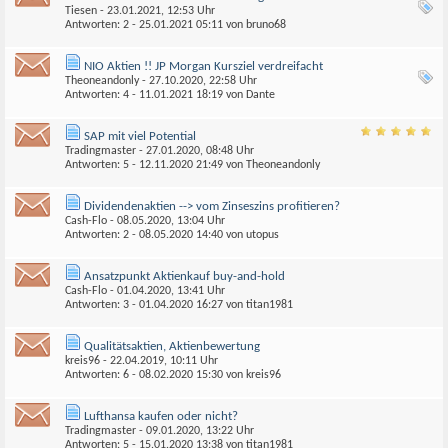
Tiesen
- 23.01.2021, 12:53 Uhr
Antworten: 2 - 25.01.2021
05:11
von
bruno68
NIO Aktien !! JP Morgan Kursziel verdreifacht
Theoneandonly
- 27.10.2020, 22:58 Uhr
Antworten: 4 - 11.01.2021
18:19
von
Dante
SAP mit viel Potential
Tradingmaster
- 27.01.2020, 08:48 Uhr
Antworten: 5 - 12.11.2020
21:49
von
Theoneandonly
Dividendenaktien --> vom Zinseszins profitieren?
Cash-Flo
- 08.05.2020, 13:04 Uhr
Antworten: 2 - 08.05.2020
14:40
von
utopus
Ansatzpunkt Aktienkauf buy-and-hold
Cash-Flo
- 01.04.2020, 13:41 Uhr
Antworten: 3 - 01.04.2020
16:27
von
titan1981
Qualitätsaktien, Aktienbewertung
kreis96
- 22.04.2019, 10:11 Uhr
Antworten: 6 - 08.02.2020
15:30
von
kreis96
Lufthansa kaufen oder nicht?
Tradingmaster
- 09.01.2020, 13:22 Uhr
Antworten: 5 - 15.01.2020
13:38
von
titan1981