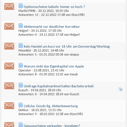
Optionsscheine Gebühr immer so hoch ?
Martin79HN
- 20.12.2022, 10:35 Uhr
Antworten: 11 - 22.12.2022
17:48
von
titan1981
Aktienmarkt vor deutlicher Korrektur
Holgerl
- 24.11.2022, 17:18 Uhr
Antworten: 0 - 24.11.2022
17:18
von
Holgerl
Kein Handel um kurz vor 16 Uhr am Donnerstag/Werktag
MoonKid
- 30.12.2021, 14:48 Uhr
Antworten: 5 - 01.01.2022
00:36
von
utopus
Warum sinkt das Eigenkapital von Apple
Operator
- 23.08.2021, 21:41 Uhr
Antworten: 8 - 01.09.2021
13:35
von
tneub
Umfrage Kapitalmarktverhalten Bachelorarbeit
lisasch
- 19.04.2021, 18:24 Uhr
Antworten: 0 - 19.04.2021
18:24
von
lisasch
Cellular Goods Rg, Aktienbewertung
DeNice
- 16.03.2021, 11:55 Uhr
Antworten: 9 - 18.03.2021
12:38
von
titan1981
Genussscheine verkaufen - kündigen?