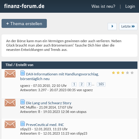
Was ist neu?
|
Login
+
Thema erstellen
Letzte
An der Börse kann man ein Vermögen gewinnen oder auch verlieren. Neben
Glück braucht man aber auch Börsenwissen! Tausche Dich hier über die
neuesten Entwicklungen und Trends aus.
Titel / Erstellt von
DAX-Informationen mit Handlungsvorschlag,
börsentäglich neu
1
2
3
...
165
sgoerz
- 07.03.2010, 22:10 Uhr
Antworten: 3.297 - 20.07.2023
00:35
von
sgoerz
Die Lang und Schwarz Story
MC Muffin
- 21.09.2014, 17:07 Uhr
Antworten: 8 - 19.03.2023
12:36
von
utopus
PreveCeutical med. INC
stipy23
- 12.01.2023, 11:23 Uhr
Antworten: 0 - 12.01.2023
11:23
von
stipy23