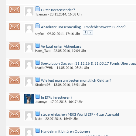
Guter Börsensender?
Taxman
- 23.11.2014, 16:38 Uhr
Absoluter Börsenneuling - Empfehlenswerte Bücher?
1
2
skyfox
- 09.02.2011, 17:16 Uhr
Verkauf unter Aktienkurs
Hans_Two
- 22.08.2016, 19:04 Uhr
Spekulation Dax zum 31.12.16 & 31.03.17 Fonds Übertragu
Martin79HN
- 11.08.2016, 06:21 Uhr
Wie legt man am besten monatlich Geld an?
Student95
- 13.06.2016, 15:51 Uhr
In ETFs investieren?
Jeannye
- 17.02.2016, 16:17 Uhr
steuereinfachen MSCI World ETF - 4 zur Auswahl
kiste
- 22.07.2016, 16:49 Uhr
Handeln mit binären Optionen