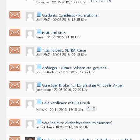
1
2
3
...
5
Escorpio
- 22.06.2012, 18:27 Uhr
Guidants: Candlestick Formationen
Aeil1967
- 09.06.2016, 13:38 Uhr
HML und SMB
bana
- 01.06.2016, 21:10 Uhr
Trading Desk: XETRA Kurse
Aeil1967
- 30.05.2016, 09:13 Uhr
Anfänger: Lektüre, Wissen etc. gesucht...
Jordan Belfort
- 12.08.2014, 19:26 Uhr
Günstiger Broker für Langfristige Anlage in Aktien
jack-bean
- 22.05.2016, 22:40 Uhr
Geld verdienen mit 3D Druck
1
2
HeinzK
- 20.11.2013, 15:10 Uhr
Was ind eure Aktienfavoriten im Moment?
marcfaber
- 18.05.2016, 10:03 Uhr