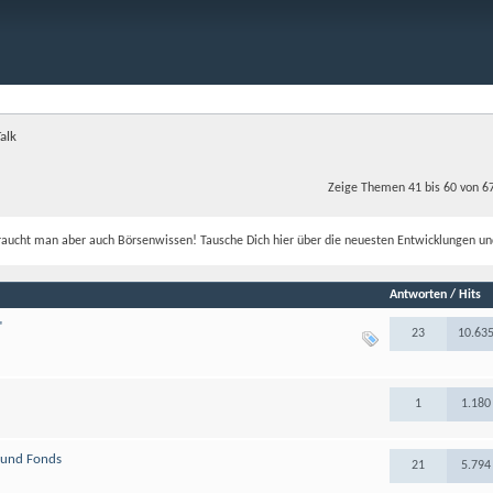
alk
Zeige Themen 41 bis 60 von 6
aucht man aber auch Börsenwissen! Tausche Dich hier über die neuesten Entwicklungen un
Antworten / Hits
"
23
10.63
1
1.180
n und Fonds
21
5.794