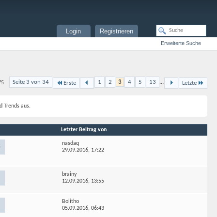
Login
Registrieren
Erweiterte Suche
Seite 3 von 34
1
2
3
4
5
13
...
75
Erste
Letzte
d Trends aus.
Letzter Beitrag von
nasdaq
5
29.09.2016,
17:22
brainy
12.09.2016,
13:55
Bolitho
05.09.2016,
06:43