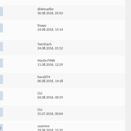
dirkmueller
30.08.2016,
05:03
tivopu
3
24.08.2016,
15:14
TomStach
24.08.2016,
01:52
Martin79HN
11.08.2016,
12:29
harald74
06.08.2016,
14:18
Cici
04.08.2016,
00:59
Cici
25.07.2016,
00:04
szymme
2
29.06.2016,
15:35