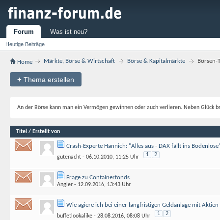
Forum
Was ist neu?
Heutige Beiträge
Märkte, Börse & Wirtschaft
Börse & Kapitalmärkte
Börsen-T
Home
+
Thema erstellen
An der Börse kann man ein Vermögen gewinnen oder auch verlieren. Neben Glück br
Titel / Erstellt von
Crash-Experte Hannich: "Alles aus - DAX fällt ins Bodenlose
1
2
gutenacht
- 06.10.2010, 11:25 Uhr
Frage zu Containerfonds
Angler
- 12.09.2016, 13:43 Uhr
Wie agiere ich bei einer langfristigen Geldanlage mit Aktie
1
2
buffetlookalike
- 28.08.2016, 08:08 Uhr