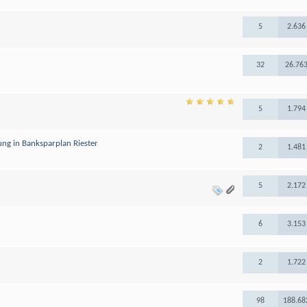
5
2.636
32
26.76
5
1.794
ng in Banksparplan Riester
2
1.481
5
2.172
6
3.153
2
1.722
98
188.68