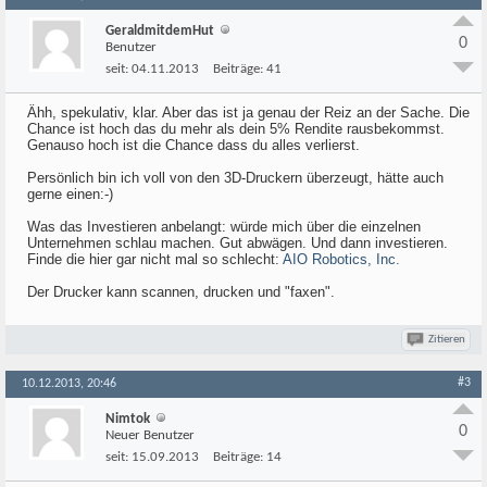
GeraldmitdemHut
0
Benutzer
seit:
04.11.2013
Beiträge:
41
Ähh, spekulativ, klar. Aber das ist ja genau der Reiz an der Sache. Die
Chance ist hoch das du mehr als dein 5% Rendite rausbekommst.
Genauso hoch ist die Chance dass du alles verlierst.
Persönlich bin ich voll von den 3D-Druckern überzeugt, hätte auch
gerne einen:-)
Was das Investieren anbelangt: würde mich über die einzelnen
Unternehmen schlau machen. Gut abwägen. Und dann investieren.
Finde die hier gar nicht mal so schlecht:
AIO Robotics, Inc.
Der Drucker kann scannen, drucken und "faxen".
Zitieren
#3
10.12.2013, 20:46
Nimtok
0
Neuer Benutzer
seit:
15.09.2013
Beiträge:
14