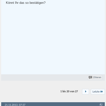
Könnt Ihr das so bestätigen?
Zitieren
1 bis 20 von
27
Letzte
#2
21.11.2013, 07:37