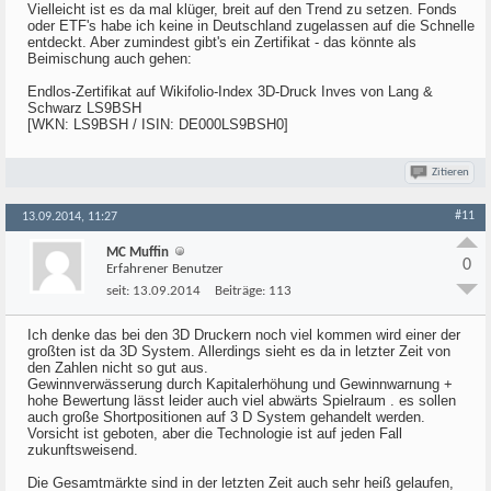
Vielleicht ist es da mal klüger, breit auf den Trend zu setzen. Fonds
oder ETF's habe ich keine in Deutschland zugelassen auf die Schnelle
entdeckt. Aber zumindest gibt's ein Zertifikat - das könnte als
Beimischung auch gehen:
Endlos-Zertifikat auf Wikifolio-Index 3D-Druck Inves von Lang &
Schwarz LS9BSH
[WKN: LS9BSH / ISIN: DE000LS9BSH0]
Zitieren
#11
13.09.2014, 11:27
MC Muffin
0
Erfahrener Benutzer
seit:
13.09.2014
Beiträge:
113
Ich denke das bei den 3D Druckern noch viel kommen wird einer der
großten ist da 3D System. Allerdings sieht es da in letzter Zeit von
den Zahlen nicht so gut aus.
Gewinnverwässerung durch Kapitalerhöhung und Gewinnwarnung +
hohe Bewertung lässt leider auch viel abwärts Spielraum . es sollen
auch große Shortpositionen auf 3 D System gehandelt werden.
Vorsicht ist geboten, aber die Technologie ist auf jeden Fall
zukunftsweisend.
Die Gesamtmärkte sind in der letzten Zeit auch sehr heiß gelaufen,