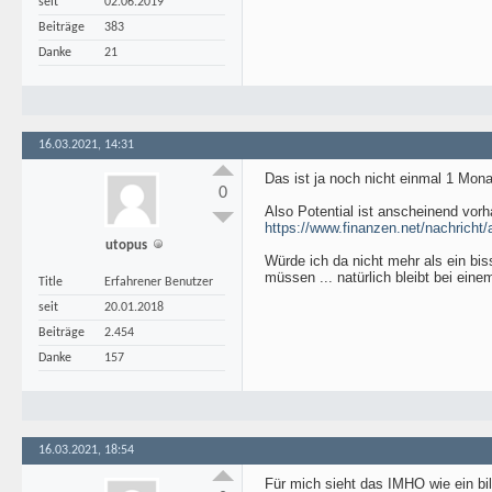
seit
02.06.2019
Beiträge
383
Danke
21
16.03.2021, 14:31
Das ist ja noch nicht einmal 1 Mona
0
Also Potential ist anscheinend vorh
https://www.finanzen.net/nachricht/a
utopus
Würde ich da nicht mehr als ein bis
müssen ... natürlich bleibt bei eine
Title
Erfahrener Benutzer
seit
20.01.2018
Beiträge
2.454
Danke
157
16.03.2021, 18:54
Für mich sieht das IMHO wie ein bi