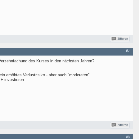
Zitieren
#7
er Verzehnfachung des Kurses in den nächsten Jahren?
 ein erhöhtes Verlustrisiko - aber auch "moderaten"
TF investieren.
Zitieren
#8