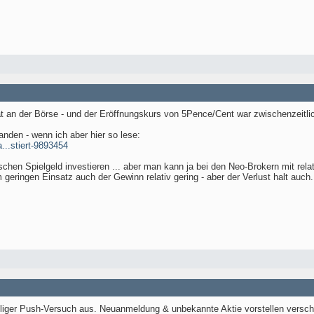
t an der Börse - und der Eröffnungskurs von 5Pence/Cent war zwischenzeitlic
anden - wenn ich aber hier so lese:
...stiert-9893454
schen Spielgeld investieren ... aber man kann ja bei den Neo-Brokern mit rel
m geringen Einsatz auch der Gewinn relativ gering - aber der Verlust halt auch.
lliger Push-Versuch aus. Neuanmeldung & unbekannte Aktie vorstellen verschl