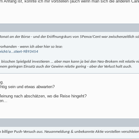
m Anfang ist, könnte ich mir vorstellen (auch wenn man sich die anderen Ca
Monat an der Börse - und der Eröffnungskurs von 5Pence/Cent war zwischenzeitlich sch
vorhanden - wenn ich aber hier so lese:
icht/a...stiert-9893454
 bisschen Spielgeld investieren ... aber man kann ja bei den Neo-Brokern mit relativ
einem geringen Einsatz auch der Gewinn relativ gering - aber der Verlust halt auch.
g.
chtig sein und etwas abwarten?
einung nach abschätzen, wo die Reise hingeht?
ren…
n billiger Push-Versuch aus. Neuanmeldung & unbekannte Aktie vorstellen verschleiert