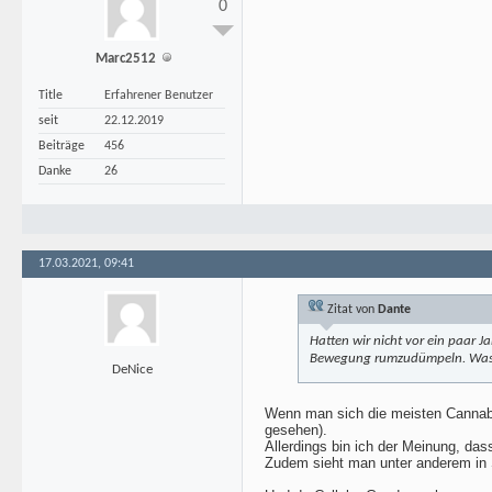
0
Marc2512
Title
Erfahrener Benutzer
seit
22.12.2019
Beiträge
456
Danke
26
17.03.2021, 09:41
Zitat von
Dante
Hatten wir nicht vor ein paar
Bewegung rumzudümpeln. Was i
DeNice
Wenn man sich die meisten Cannabis
gesehen).
Allerdings bin ich der Meinung, da
Zudem sieht man unter anderem in