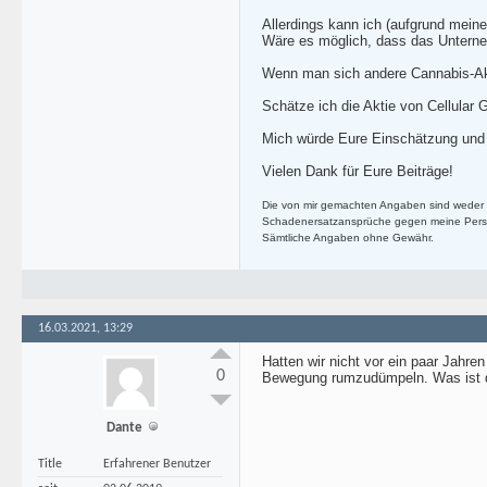
Allerdings kann ich (aufgrund mein
Wäre es möglich, dass das Unterneh
Wenn man sich andere Cannabis-Akti
Schätze ich die Aktie von Cellular G
Mich würde Eure Einschätzung und 
Vielen Dank für Eure Beiträge!
Die von mir gemachten Angaben sind weder 
Schadenersatzansprüche gegen meine Pers
Sämtliche Angaben ohne Gewähr.
16.03.2021, 13:29
Hatten wir nicht vor ein paar Jah
0
Bewegung rumzudümpeln. Was ist 
Dante
Title
Erfahrener Benutzer