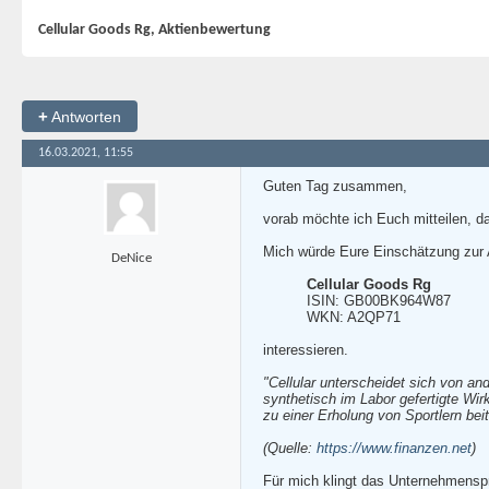
Cellular Goods Rg, Aktienbewertung
+
Antworten
16.03.2021, 11:55
Guten Tag zusammen,
vorab möchte ich Euch mitteilen, d
Mich würde Eure Einschätzung zur 
DeNice
Cellular Goods Rg
ISIN: GB00BK964W87
WKN: A2QP71
interessieren.
"Cellular unterscheidet sich von a
synthetisch im Labor gefertigte Wir
zu einer Erholung von Sportlern beit
(Quelle:
https://www.finanzen.net
)
Für mich klingt das Unternehmenspr