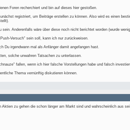
enen Foren recherchiert und bin auf dieses hier gestoßen.
nächst registriert, um Beiträge erstellen zu können. Also wird es einen best
ellt).
 sein. Anderenfalls wäre über diese noch nicht berichtet worden (wurde weniger
er Push-Versuch" sein soll, kann ich nur zurückweisen.
auch Du irgendwann mal als Anfänger damit angefangen hast.
tten, solche unwahren Tatsachen zu unterlassen.
chnauze" fallen, wenn ich hier falsche Vorstellungen habe und falsch investi
igentliche Thema vernünftig diskutieren können.
in Aktien zu gehen die schon länger am Markt sind und wahrscheinlich aus s