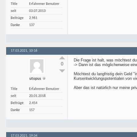
Title
Erfahrener Benutzer
seit
03.07.2013
Beiträge
2.961
Danke
137
17.03.2021, 10:16
Die Frage ist halt, was möchtest d
0
-> Dann ist das möglicherweise eine
Möchtest du langfristig dein Geld "
Kursentwicklungspotentialen von viel
utopus
Aber das ist natürlich nur meine p
Title
Erfahrener Benutzer
seit
20.01.2018
Beiträge
2.454
Danke
157
17.03.2021, 19:34