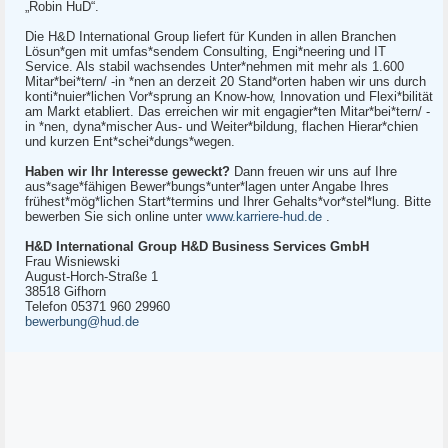
„Robin HuD“.
Die H&D International Group liefert für Kunden in allen Branchen
Lösun*gen mit umfas*sendem Consulting, Engi*neering und IT
Service. Als stabil wachsendes Unter*nehmen mit mehr als 1.600
Mitar*bei*tern/ -in *nen an derzeit 20 Stand*orten haben wir uns durch
konti*nuier*lichen Vor*sprung an Know-how, Innovation und Flexi*bilität
am Markt etabliert. Das erreichen wir mit engagier*ten Mitar*bei*tern/ -
in *nen, dyna*mischer Aus- und Weiter*bildung, flachen Hierar*chien
und kurzen Ent*schei*dungs*wegen.
Haben wir Ihr Interesse geweckt?
Dann freuen wir uns auf Ihre
aus*sage*fähigen Bewer*bungs*unter*lagen unter Angabe Ihres
frühest*mög*lichen Start*termins und Ihrer Gehalts*vor*stel*lung. Bitte
bewerben Sie sich online unter
www.karriere-hud.de
.
H&D International Group H&D Business Services GmbH
Frau Wisniewski
August-Horch-Straße 1
38518 Gifhorn
Telefon 05371 960 29960
bewerbung@hud.de