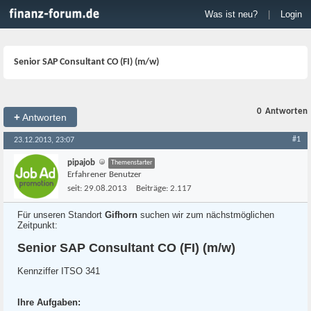
Was ist neu?
|
Login
Senior SAP Consultant CO (FI) (m/w)
0
Antworten
+
Antworten
#1
23.12.2013, 23:07
pipajob
Themenstarter
Erfahrener Benutzer
seit:
29.08.2013
Beiträge:
2.117
Für unseren Standort
Gifhorn
suchen wir zum nächstmöglichen
Zeitpunkt:
Senior SAP Consultant CO (FI) (m/w)
Kennziffer ITSO 341
Ihre Aufgaben: