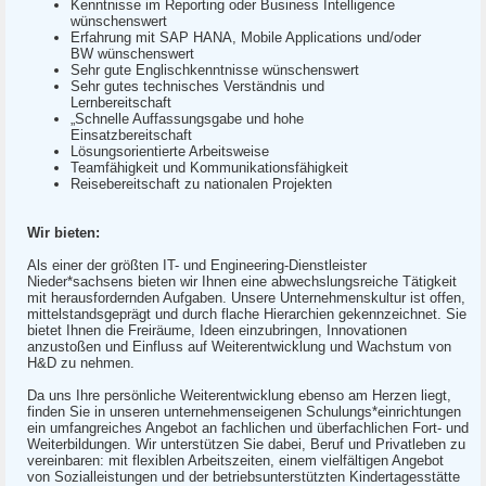
Kenntnisse im Reporting oder Business Intelligence
wünschenswert
Erfahrung mit SAP HANA, Mobile Applications und/oder
BW wünschenswert
Sehr gute Englischkenntnisse wünschenswert
Sehr gutes technisches Verständnis und
Lernbereitschaft
„Schnelle Auffassungsgabe und hohe
Einsatzbereitschaft
Lösungsorientierte Arbeitsweise
Teamfähigkeit und Kommunikationsfähigkeit
Reisebereitschaft zu nationalen Projekten
Wir bieten:
Als einer der größten IT- und Engineering-Dienstleister
Nieder*sachsens bieten wir Ihnen eine abwechslungsreiche Tätigkeit
mit herausfordernden Aufgaben. Unsere Unternehmenskultur ist offen,
mittelstandsgeprägt und durch flache Hierarchien gekennzeichnet. Sie
bietet Ihnen die Freiräume, Ideen einzubringen, Innovationen
anzustoßen und Einfluss auf Weiterentwicklung und Wachstum von
H&D zu nehmen.
Da uns Ihre persönliche Weiterentwicklung ebenso am Herzen liegt,
finden Sie in unseren unternehmenseigenen Schulungs*einrichtungen
ein umfangreiches Angebot an fachlichen und überfachlichen Fort- und
Weiterbildungen. Wir unterstützen Sie dabei, Beruf und Privatleben zu
vereinbaren: mit flexiblen Arbeitszeiten, einem vielfältigen Angebot
von Sozialleistungen und der betriebsunterstützten Kindertagesstätte