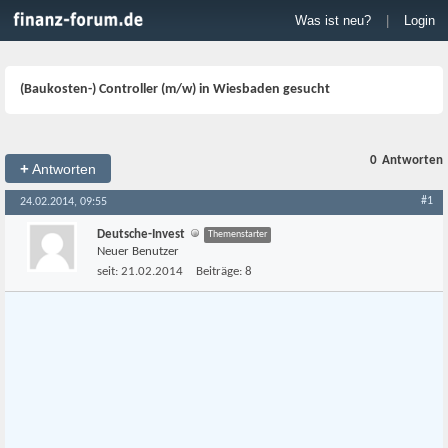
Was ist neu?
|
Login
(Baukosten-) Controller (m/w) in Wiesbaden gesucht
0
Antworten
+
Antworten
#1
24.02.2014, 09:55
Deutsche-Invest
Themenstarter
Neuer Benutzer
seit:
21.02.2014
Beiträge:
8