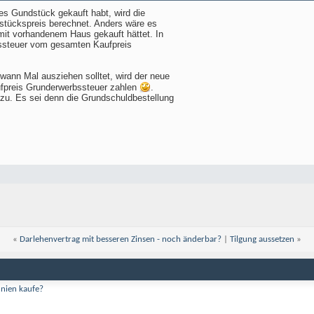
es Gundstück gekauft habt, wird die
tückspreis berechnet. Anders wäre es
mit vorhandenem Haus gekauft hättet. In
ssteuer vom gesamten Kaufpreis
wann Mal ausziehen solltet, wird der neue
fpreis Grunderwerbssteuer zahlen
.
u. Es sei denn die Grundschuldbestellung
«
Darlehenvertrag mit besseren Zinsen - noch änderbar?
|
Tilgung aussetzen
»
nnien kaufe?