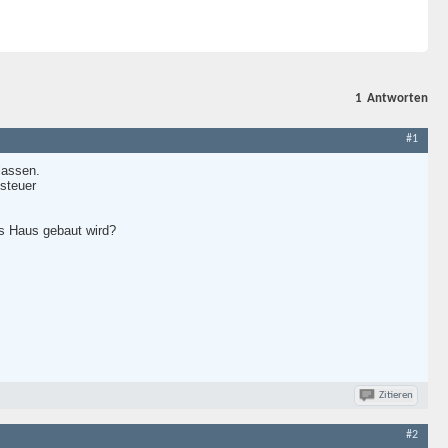
1
Antworten
#1
lassen.
steuer
as Haus gebaut wird?
Zitieren
#2