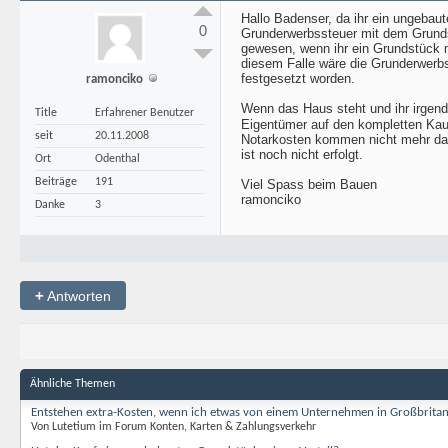
Hallo Badenser, da ihr ein ungebaut
0
Grunderwerbssteuer mit dem Grunds
gewesen, wenn ihr ein Grundstück 
diesem Falle wäre die Grunderwerb
festgesetzt worden.
ramonciko
Wenn das Haus steht und ihr irgend
Title
Erfahrener Benutzer
Eigentümer auf den kompletten Kau
seit
20.11.2008
Notarkosten kommen nicht mehr daz
ist noch nicht erfolgt.
Ort
Odenthal
Beiträge
191
Viel Spass beim Bauen
ramonciko
Danke
3
+
Antworten
Ähnliche Themen
Entstehen extra-Kosten, wenn ich etwas von einem Unternehmen in Großbrita
Von Lutetium im Forum Konten, Karten & Zahlungsverkehr