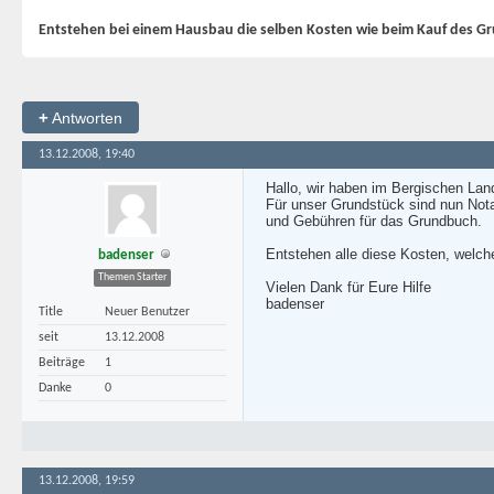
Entstehen bei einem Hausbau die selben Kosten wie beim Kauf des G
+
Antworten
13.12.2008, 19:40
Hallo, wir haben im Bergischen Lan
Für unser Grundstück sind nun No
und Gebühren für das Grundbuch.
Entstehen alle diese Kosten, welch
badenser
Themen Starter
Vielen Dank für Eure Hilfe
badenser
Title
Neuer Benutzer
seit
13.12.2008
Beiträge
1
Danke
0
13.12.2008, 19:59