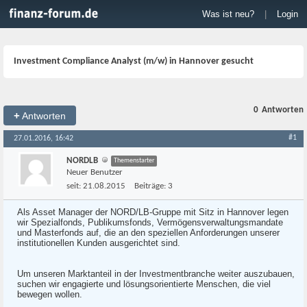
Was ist neu?
|
Login
Investment Compliance Analyst (m/w) in Hannover gesucht
0
Antworten
+
Antworten
#1
27.01.2016, 16:42
NORDLB
Themenstarter
Neuer Benutzer
seit:
21.08.2015
Beiträge:
3
Als Asset Manager der NORD/LB-Gruppe mit Sitz in Hannover legen
wir Spezialfonds, Publikumsfonds, Vermögensverwaltungsmandate
und Masterfonds auf, die an den speziellen Anforderungen unserer
institutionellen Kunden ausgerichtet sind.
Um unseren Marktanteil in der Investmentbranche weiter auszubauen,
suchen wir engagierte und lösungsorientierte Menschen, die viel
bewegen wollen.