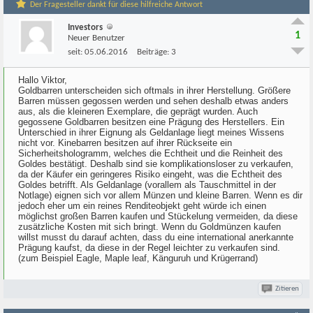
Der Fragesteller dankt für diese hilfreiche Antwort
Investors
1
Neuer Benutzer
seit:
05.06.2016
Beiträge:
3
Hallo Viktor,
Goldbarren unterscheiden sich oftmals in ihrer Herstellung. Größere
Barren müssen gegossen werden und sehen deshalb etwas anders
aus, als die kleineren Exemplare, die geprägt wurden. Auch
gegossene Goldbarren besitzen eine Prägung des Herstellers. Ein
Unterschied in ihrer Eignung als Geldanlage liegt meines Wissens
nicht vor. Kinebarren besitzen auf ihrer Rückseite ein
Sicherheitshologramm, welches die Echtheit und die Reinheit des
Goldes bestätigt. Deshalb sind sie komplikationsloser zu verkaufen,
da der Käufer ein geringeres Risiko eingeht, was die Echtheit des
Goldes betrifft. Als Geldanlage (vorallem als Tauschmittel in der
Notlage) eignen sich vor allem Münzen und kleine Barren. Wenn es dir
jedoch eher um ein reines Renditeobjekt geht würde ich einen
möglichst großen Barren kaufen und Stückelung vermeiden, da diese
zusätzliche Kosten mit sich bringt. Wenn du Goldmünzen kaufen
willst musst du darauf achten, dass du eine international anerkannte
Prägung kaufst, da diese in der Regel leichter zu verkaufen sind.
(zum Beispiel Eagle, Maple leaf, Känguruh und Krügerrand)
Zitieren