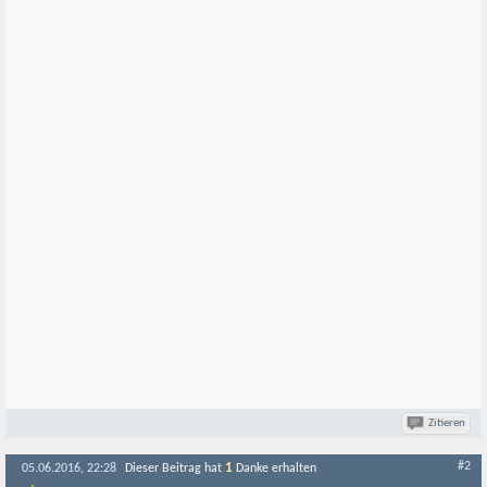
Zitieren
#2
1
05.06.2016, 22:28
Dieser Beitrag hat
Danke erhalten