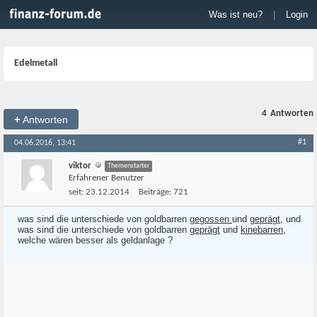
Was ist neu?
|
Login
Edelmetall
4
Antworten
+
Antworten
#1
04.06.2016, 13:41
viktor
Themenstarter
Erfahrener Benutzer
seit:
23.12.2014
Beiträge:
721
was sind die unterschiede von goldbarren
gegossen
und
geprägt
, und
was sind die unterschiede von goldbarren
geprägt
und
kinebarren
,
welche wären besser als geldanlage ?