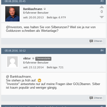
#3
08.06.2016, 05:45
Bankkaufmann
0
Erfahrener Benutzer
seit:
20.05.2013
Beiträge:
6.979
@Investors, was halten Sie von Silberunzen? Weil sie ja nur von
Goldunzen schreiben als Wertanlage?
Zitieren
#4
08.06.2016, 10:12
viktor
Themenstarter
Erfahrener Benutzer
seit:
23.12.2014
Beiträge:
721
@ Bankkaufmann,
Sie stehen ja früh auf.
"Investor" antwortete nur auf meine Fragen über GOLDbarren. Silber
ist kaum populär und weniger gängig.
Zitieren