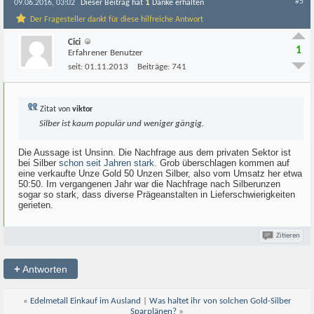
#5
1
09.06.2016, 03:02
Dieser Beitrag hat
Danke erhalten
Der Fragesteller dankt für diese hilfreiche Antwort
Cici
1
Erfahrener Benutzer
seit:
01.11.2013
Beiträge:
741
Zitat von
viktor
Silber ist kaum populär und weniger gängig.
Die Aussage ist Unsinn. Die Nachfrage aus dem privaten Sektor ist
bei Silber
schon seit Jahren stark
. Grob überschlagen kommen auf
eine verkaufte Unze Gold 50 Unzen Silber, also vom Umsatz her etwa
50:50. Im vergangenen Jahr war die Nachfrage nach Silberunzen
sogar so stark, dass diverse Prägeanstalten in Lieferschwierigkeiten
gerieten.
Zitieren
+
Antworten
«
Edelmetall Einkauf im Ausland
|
Was haltet ihr von solchen Gold-Silber
Sparplänen?
»