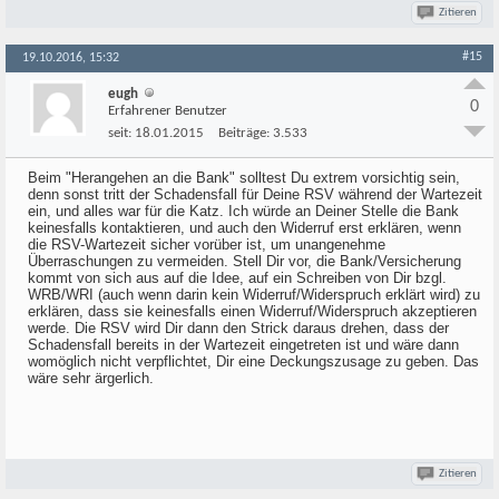
Zitieren
#15
19.10.2016, 15:32
eugh
0
Erfahrener Benutzer
seit:
18.01.2015
Beiträge:
3.533
Beim "Herangehen an die Bank" solltest Du extrem vorsichtig sein,
denn sonst tritt der Schadensfall für Deine RSV während der Wartezeit
ein, und alles war für die Katz. Ich würde an Deiner Stelle die Bank
keinesfalls kontaktieren, und auch den Widerruf erst erklären, wenn
die RSV-Wartezeit sicher vorüber ist, um unangenehme
Überraschungen zu vermeiden. Stell Dir vor, die Bank/Versicherung
kommt von sich aus auf die Idee, auf ein Schreiben von Dir bzgl.
WRB/WRI (auch wenn darin kein Widerruf/Widerspruch erklärt wird) zu
erklären, dass sie keinesfalls einen Widerruf/Widerspruch akzeptieren
werde. Die RSV wird Dir dann den Strick daraus drehen, dass der
Schadensfall bereits in der Wartezeit eingetreten ist und wäre dann
womöglich nicht verpflichtet, Dir eine Deckungszusage zu geben. Das
wäre sehr ärgerlich.
Zitieren