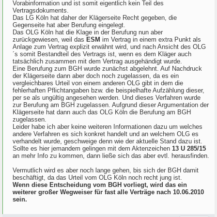
Vorabinformation und ist somit eigentlich kein Teil des
Vertragsdokuments.
Das LG Köln hat daher der Klägerseite Recht gegeben, die
Gegenseite hat aber Berufung eingelegt.
Das OLG Köln hat die Klage in der Berufung nun aber
zurückgewiesen, weil das
ESM
im Vertrag in einem extra Punkt als
Anlage zum Vertrag explizit erwähnt wird, und nach Ansicht des OLG
´s somit Bestandteil des Vertrags ist, wenn es dem Kläger auch
tatsächlich zusammen mit dem Vertrag ausgehändigt wurde.
Eine Berufung zum BGH wurde zunächst abgelehnt. Auf Nachdruck
der Klägerseite dann aber doch noch zugelassen, da es ein
vergleichbares Urteil von einem anderen OLG gibt in dem die
fehlerhaften Pflichtangaben bzw. die beispielhafte Aufzählung dieser,
per se als ungültig angesehen werden. Und dieses Verfahren wurde
zur Berufung am BGH zugelassen. Aufgrund dieser Argumentation der
Klägerseite hat dann auch das OLG Köln die Berufung am BGH
zugelassen.
Leider habe ich aber keine weiteren Informationen dazu um welches
andere Verfahren es sich konkret handelt und an welchem OLG es
verhandelt wurde, geschweige denn wie der aktuelle Stand dazu ist.
Sollte es hier jemandem gelingen mit dem Aktenzeichen
13 U 285/15
an mehr Info zu kommen, dann ließe sich das aber evtl. herausfinden.
Vermutlich wird es aber noch lange gehen, bis sich der BGH damit
beschäftigt, da das Urteil vom OLG Köln noch recht jung ist.
Wenn diese Entscheidung vom BGH vorliegt, wird das ein
weiterer großer Wegweiser für fast alle Verträge nach 10.06.2010
sein.