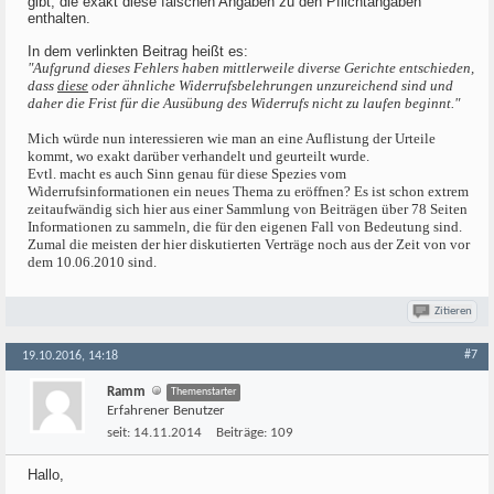
gibt, die exakt diese falschen Angaben zu den Pflichtangaben
enthalten.
In dem verlinkten Beitrag heißt es:
"Aufgrund dieses Fehlers haben mittlerweile diverse Gerichte entschieden,
dass
diese
oder ähnliche Widerrufsbelehrungen unzureichend sind und
daher die Frist für die Ausübung des Widerrufs nicht zu laufen beginnt."
Mich würde nun interessieren wie man an eine Auflistung der Urteile
kommt, wo exakt darüber verhandelt und geurteilt wurde.
Evtl. macht es auch Sinn genau für diese Spezies vom
Widerrufsinformationen ein neues Thema zu eröffnen? Es ist schon extrem
zeitaufwändig sich hier aus einer Sammlung von Beiträgen über 78 Seiten
Informationen zu sammeln, die für den eigenen Fall von Bedeutung sind.
Zumal die meisten der hier diskutierten Verträge noch aus der Zeit von vor
dem 10.06.2010 sind.
Zitieren
#7
19.10.2016, 14:18
Ramm
Themenstarter
Erfahrener Benutzer
seit:
14.11.2014
Beiträge:
109
Hallo,