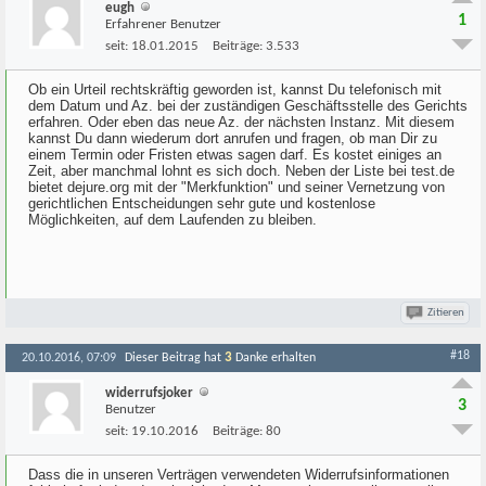
eugh
1
Erfahrener Benutzer
seit:
18.01.2015
Beiträge:
3.533
Ob ein Urteil rechtskräftig geworden ist, kannst Du telefonisch mit
dem Datum und Az. bei der zuständigen Geschäftsstelle des Gerichts
erfahren. Oder eben das neue Az. der nächsten Instanz. Mit diesem
kannst Du dann wiederum dort anrufen und fragen, ob man Dir zu
einem Termin oder Fristen etwas sagen darf. Es kostet einiges an
Zeit, aber manchmal lohnt es sich doch. Neben der Liste bei test.de
bietet dejure.org mit der "Merkfunktion" und seiner Vernetzung von
gerichtlichen Entscheidungen sehr gute und kostenlose
Möglichkeiten, auf dem Laufenden zu bleiben.
Zitieren
#18
3
20.10.2016, 07:09
Dieser Beitrag hat
Danke erhalten
widerrufsjoker
3
Benutzer
seit:
19.10.2016
Beiträge:
80
Dass die in unseren Verträgen verwendeten Widerrufsinformationen