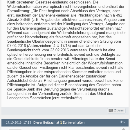
Kraft getretenen Gesetzes-änderung geschlossen. Die
Widerrufsinformation war optisch nicht hervorgehoben und enthielt die
Formulierung: „Die Frist beginnt nach Abschluss des Vertrags, aber
erst, nachdem der Darlehens-nehmer alle Pflichtangaben nach § 492
Absatz 2BGB (z.B. Angabe des effektiven Jahreszinses, Angabe zum
einzuhaltenden Verfahren bei der Kündigung des Vertrags, Angabe der
für den Darlehensgeber zuständigen Aufsichtsbehörde) erhalten hat.“
Während das Landgericht die Widerrufsbelehrung aufgrund mangelnder
grafischer Hervorhebung als fehlerhaft angesehen hat, hat das
Saarländische Oberlandesgericht in seiner öffentlichen Sitzung vom
07.04.2016 (Aktenzeichen: 4 U 17/15) auf das Urteil des
Bundesgerichtshofs vom 23.02.2016 verwiesen. Danach ist eine
optische Hervorhebung nur erforderlich, soweit sich die Beklagte auf
die Gesetzlichkeitsfiktion berufen will. Allerdings hatte der Senat
erhebliche inhaltliche Bedenken hinsichtlich der Widerrufsinformation,
da die Klausel den Fristbeginn nicht klar beschreibe, soweit nicht alle
Pflichtangaben in der entsprechenden Klammer enthalten seien und
zudem die Angabe der für den Darlehensgeber zuständigen
Aufsichtsbehörde als Pflichtangabe genannt werde, obwohl sie keine
Pflichtangabe ist. Aufgrund dieser Einschätzung des Gerichts nahm
die Sparda-Bank ihre Berufung gegen die Verurteilung durchs
Landgericht in der Verhandlung zurück. Somit ist das Urteil des
Landgerichts Saarbrücken jetzt rechtskräftig.
Zitieren
#17
1
19.10.2016, 17:13
Dieser Beitrag hat
Danke erhalten