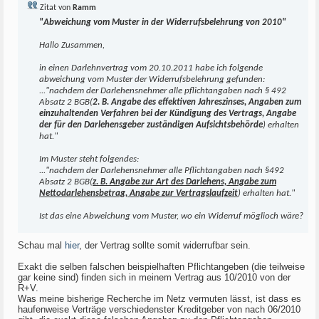
Zitat von
Ramm
"Abweichung vom Muster in der Widerrufsbelehrung von 2010"
Hallo Zusammen,
in einen Darlehnvertrag vom 20.10.2011 habe ich folgende
abweichung vom Muster der Widerrufsbelehrung gefunden:
..."nachdem der Darlehensnehmer alle pflichtangaben nach § 492
Absatz 2 BGB(
2. B. Angabe des effektiven Jahreszinses, Angaben zum
einzuhaltenden Verfahren bei der Kündigung des Vertrags, Angabe
der für den Darlehensgeber zuständigen Aufsichtsbehörde
) erhalten
hat."
Im Muster steht folgendes:
..."nachdem der Darlehensnehmer alle Pflichtangaben nach §492
Absatz 2 BGB(
z. B. Angabe zur Art des Darlehens, Angabe zum
Nettodarlehensbetrag, Angabe zur Vertragslaufzeit
) erhalten hat."
Ist das eine Abweichung vom Muster, wo ein Widerruf möglioch wäre?
Schau mal
hier
, der Vertrag sollte somit widerrufbar sein.
Exakt die selben falschen beispielhaften Pflichtangeben (die teilweise
gar keine sind) finden sich in meinem Vertrag aus 10/2010 von der
R+V.
Was meine bisherige Recherche im Netz vermuten lässt, ist dass es
haufenweise Verträge verschiedenster Kreditgeber von nach 06/2010