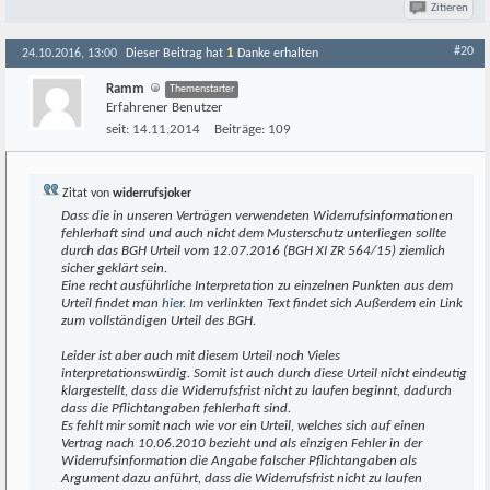
Zitieren
#20
1
24.10.2016, 13:00
Dieser Beitrag hat
Danke erhalten
Ramm
Themenstarter
Erfahrener Benutzer
seit:
14.11.2014
Beiträge:
109
Zitat von
widerrufsjoker
Dass die in unseren Verträgen verwendeten Widerrufsinformationen
fehlerhaft sind und auch nicht dem Musterschutz unterliegen sollte
durch das BGH Urteil vom 12.07.2016 (BGH XI ZR 564/15) ziemlich
sicher geklärt sein.
Eine recht ausführliche Interpretation zu einzelnen Punkten aus dem
Urteil findet man
hier
. Im verlinkten Text findet sich Außerdem ein Link
zum vollständigen Urteil des BGH.
Leider ist aber auch mit diesem Urteil noch Vieles
interpretationswürdig. Somit ist auch durch diese Urteil nicht eindeutig
klargestellt, dass die Widerrufsfrist nicht zu laufen beginnt, dadurch
dass die Pflichtangaben fehlerhaft sind.
Es fehlt mir somit nach wie vor ein Urteil, welches sich auf einen
Vertrag nach 10.06.2010 bezieht und als einzigen Fehler in der
Widerrufsinformation die Angabe falscher Pflichtangaben als
Argument dazu anführt, dass die Widerrufsfrist nicht zu laufen