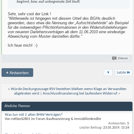
beginnt, bzw. auf unbegrenzte Zeit läuft.
Sehr, sehr cool der Link !
"Mittlerweile ist hingegen mit diesem Urteil des BGHs deutlich
geworden, dass etwa die Nennung der „Aufsichtsbehörde“ als Beispiel
für die notwendigen Pflichtinformationen in den Widerrufsbelehrungen
von neueren Darlehensverträgen ab dem 11.06.2010 eine eindeutige
Abweichung vom Muster darstellen dürfte."
Ich feue mich! :-)
Zitieren
+
Antworten
Letzte
«
Würde Deckungszusage RSV bestehen bleiben wenn Klage an Verwandten
abgetreten wird
|
Anschlussfinanzierung bei laufendem Widerruf
»
Ähnliche Themen
Was tun mit 2 alten BHW-Verträgen?
Von rottbeck2801 im Forum Baufinanzierung & Immobilienkredite
Antworten:
5
Letzter Beitrag:
23.05.2019,
15:24