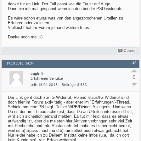
danke für en Link. Der Fall passt wie die Faust auf Auge.
Dann bin ich mal gespannt wenn ich den bei der PSD widerrufe.
Es wäre schön etwas was von den angesprochenen Urteilen zu
Erfahren oder zu lesen.
Vielleicht hat im Forum jemand weitere Infos.
Danke noch mal :-)
Zitieren
#8
19.10.2016, 14:34
eugh
0
Erfahrener Benutzer
seit:
18.01.2015
Beiträge:
3.533
Der Link geht doch zur IG Widerruf. Roland Klaus/IG Widerruf sind
doch hier im Forum aktiv tätig - aber eher im "Erfahrungen"-Thread.
Schick ihm eine PN bzgl. Deiner WRB/Deines Anliegens. Und wenn
Du es dort im Thread schreibst, dass Du an Urteilen interessiert bist,
wird sich sicherlich jemand melden. Es tut mir leid, dass es etwas
aufwändig ist, aber die meisten hier Aktiven verbringen sehr viel Zeit
mit Recherche und Info-Austausch. Ich habe es bisher nicht bereut,
weil es a) Spass macht und b) mir selbst auch etwas gebracht hat.
Nur leider habe ich zu Deinem Institut keine Infos (u.a., da ich dort
kein Kunde bin). Viel Erfolg weiterhin!