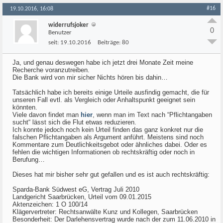
#16
19.10.2016, 16:08
widerrufsjoker
0
Benutzer
seit:
19.10.2016
Beiträge:
80
Ja, und genau deswegen habe ich jetzt drei Monate Zeit meine
Recherche voranzutreiben.
Die Bank wird von mir sicher Nichts hören bis dahin…
Tatsächlich habe ich bereits einige Urteile ausfindig gemacht, die für
unseren Fall evtl. als Vergleich oder Anhaltspunkt geeignet sein
könnten.
Viele davon findet man
hier
, wenn man im Text nach “Pflichtangaben
sucht“ lässt sich die Flut etwas reduzieren.
Ich konnte jedoch noch kein Urteil finden das ganz konkret nur die
falschen Pflichtangaben als Argument anführt. Meistens sind noch
Kommentare zum Deutlichkeitsgebot oder ähnliches dabei. Oder es
fehlen die wichtigen Informationen ob rechtskräftig oder noch in
Berufung…
Dieses hat mir bisher sehr gut gefallen und es ist auch rechtskräftig:
Sparda-Bank Südwest eG, Vertrag Juli 2010
Landgericht Saarbrücken, Urteil vom 09.01.2015
Aktenzeichen: 1 O 100/14
Klägervertreter: Rechtsanwälte Kunz und Kollegen, Saarbrücken
Besonderheit: Der Darlehensvertrag wurde nach der zum 11.06.2010 in