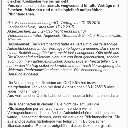
gleichen Kreditgeber wie bei mir geht.
Prinzipiell sehe ich das aber als
wegweisend für alle Verträge mit
falschen, fehlenden und nur beispielhaft aufgezählten
Pflichtangaben.
R + V Lebensversicherung AG, Vertrag vom 31.08.2010
Landgericht Köln, Urteil vom 17.12.2015
Aktenzeichen: 22 O 274/15 (nicht rechtskräftig)
Verbrauchervertreter: Nogossek, Gromball & Schlüter Rechtsanwälte,
Münster
Besonderheit: Die Versicherung hatte es versäumt, die zuständige
Aufsichtsbehörde in den Vertragsunterlagen zu nennen. Dass sie in
einem Beiblatt aufgeführt war, reicht laut Landgericht Köln nicht aus.
Die Kläger sind außerdem nicht nur von ihren gerichtlichen, sondern
auch von ihren außergerichtlichen Anwaltskosten freizustellen. Sie
hatten den Vertrag selbst widerrufen und erst nach Verweigerung des
Widerrufs Rechtsanwälte eingeschaltet. Die Versicherung hat
Berufung eingelegt.
Die Verhandlung zur Revision am OLG Köln hat inzwischen
stattgefunden. Ich kann mit dem Aktenzeichen
13 U 285/15
aber
leider nichts finden.
Aus vertraulicher Quelle habe ich aber neueste Informationen dazu.
Die Kläger hatten in diesem Falle nicht geklagt, weil die
Pflichtangaben per se falsch waren, sondern weil im
Vertragsdokument die zuständige Aufsichtsbehörde nicht genannt
wurde, ungeachtet dessen, dass sie gar keine Pflichtangabe ist. Die
zuständige Aufsichtsbehörde war lediglich im
E
uropäischen
S
tandardisierten
M
erkblatt aufgeführt. dieses Dokument gilt als