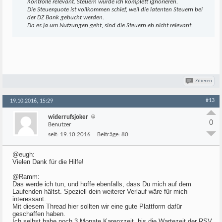
Kontrolle relevant. Steuern würde ich komplett ignorieren.
Die Steuerquote ist vollkommen schief, weil die latenten Steuern bei
der DZ Bank gebucht werden.
Da es ja um Nutzungen geht, sind die Steuern eh nicht relevant.
Zitieren
#13
19.10.2016, 15:29
widerrufsjoker
0
Benutzer
seit:
19.10.2016
Beiträge:
80
@eugh:
Vielen Dank für die Hilfe!
@Ramm:
Das werde ich tun, und hoffe ebenfalls, dass Du mich auf dem
Laufenden hältst. Speziell dein weiterer Verlauf wäre für mich
interessant.
Mit diesem Thread hier sollten wir eine gute Plattform dafür
geschaffen haben.
Ich selbst habe noch 3 Monate Karenzzeit, bis die Wartezeit der RSV