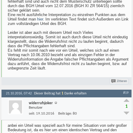
fehlerhaft sind und auch nicht dem Musterschutz unterliegen sollte
durch das BGH Urteil vom 12.07.2016 (BGH XI ZR 564/15) ziemlich
sicher geklärt sein.
Eine recht ausführliche Interpretation zu einzelnen Punkten aus dem
Urteil findet man
hier
. Im verlinkten Text findet sich Außerdem ein Link
zum vollständigen Urteil des BGH.
Leider ist aber auch mit diesem Urteil noch Vieles
interpretationswürdig. Somit ist auch durch diese Urteil nicht eindeutig
klargestellt, dass die Widerrufsfrist nicht zu laufen beginnt, dadurch
dass die Pflichtangaben fehlerhaft sind.
Es fehlt mir somit nach wie vor ein Urteil, welches sich auf einen
Vertrag nach 10.06.2010 bezieht und als einzigen Fehler in der
Widerrufsinformation die Angabe falscher Pflichtangaben als Argument
dazu anführt, dass die Widerrufsfrist nicht zu laufen beginnt, bzw. auf
unbegrenzte Zeit läuft.
Zitieren
#19
1
21.10.2016, 07:42
Dieser Beitrag hat
Danke erhalten
widerrufsjoker
1
Benutzer
seit:
19.10.2016
Beiträge:
80
anbei ein Urteil was speziell auch für meine Situation von sehr großer
Bedeutung ist, da es hier um einen identischen Vertrag und den