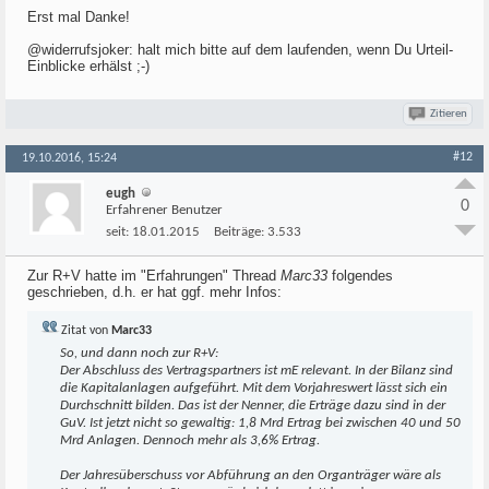
Erst mal Danke!
@widerrufsjoker: halt mich bitte auf dem laufenden, wenn Du Urteil-
Einblicke erhälst ;-)
Zitieren
#12
19.10.2016, 15:24
eugh
0
Erfahrener Benutzer
seit:
18.01.2015
Beiträge:
3.533
Zur R+V hatte im "Erfahrungen" Thread
Marc33
folgendes
geschrieben, d.h. er hat ggf. mehr Infos:
Zitat von
Marc33
So, und dann noch zur R+V:
Der Abschluss des Vertragspartners ist mE relevant. In der Bilanz sind
die Kapitalanlagen aufgeführt. Mit dem Vorjahreswert lässt sich ein
Durchschnitt bilden. Das ist der Nenner, die Erträge dazu sind in der
GuV. Ist jetzt nicht so gewaltig: 1,8 Mrd Ertrag bei zwischen 40 und 50
Mrd Anlagen. Dennoch mehr als 3,6% Ertrag.
Der Jahresüberschuss vor Abführung an den Organträger wäre als