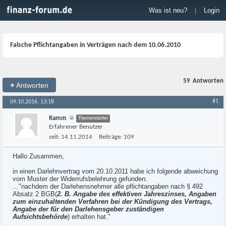
Was ist neu?
|
Login
Falsche Pflichtangaben in Verträgen nach dem 10.06.2010
59
Antworten
+
Antworten
#1
09.10.2016, 13:18
Ramm
Themenstarter
Erfahrener Benutzer
seit:
14.11.2014
Beiträge:
109
Hallo Zusammen,
in einen Darlehnvertrag vom 20.10.2011 habe ich folgende abweichung
vom Muster der Widerrufsbelehrung gefunden:
..."nachdem der Darlehensnehmer alle pflichtangaben nach § 492
Absatz 2 BGB(
2. B. Angabe des effektiven Jahreszinses, Angaben
zum einzuhaltenden Verfahren bei der Kündigung des Vertrags,
Angabe der für den Darlehensgeber zuständigen
Aufsichtsbehörde
) erhalten hat."