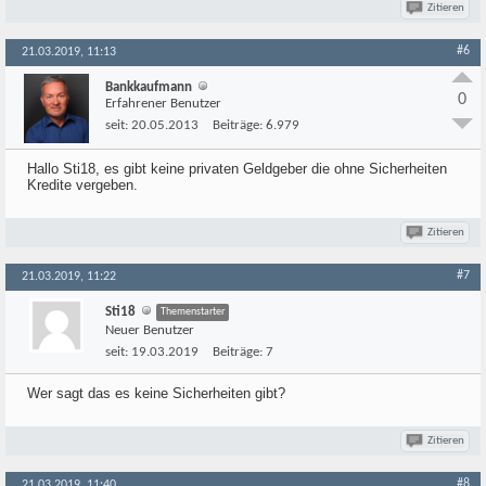
Zitieren
#6
21.03.2019, 11:13
Bankkaufmann
0
Erfahrener Benutzer
seit:
20.05.2013
Beiträge:
6.979
Hallo Sti18, es gibt keine privaten Geldgeber die ohne Sicherheiten
Kredite vergeben.
Zitieren
#7
21.03.2019, 11:22
Sti18
Themenstarter
Neuer Benutzer
seit:
19.03.2019
Beiträge:
7
Wer sagt das es keine Sicherheiten gibt?
Zitieren
#8
21.03.2019, 11:40