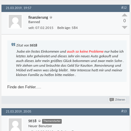
#12
21.03.2019, 19:57
finanzierung
0
Banned
seit:
07.02.2015
Beiträge:
584
Zitat von
Sti18
.habe ein festes Einkommen und
auch so keine Probleme
nur habe ich
letztes Jahr geheiratet und dieses Jahr ein neues Auto gekauft und
auch dieses Jahr mein größtes Glück bekommen und zwar mein Sohn .
Wir ziehen um und bräuchte das Geld für Kaution ,Renovierung und
Möbel evtl wenn was übrig bleibt . Wer Interesse hatt mir und meiner
kleinen Familie zu helfen bitte melden .
Finde den Fehler.....
Zitieren
#13
21.03.2019, 20:05
Sti18
Themenstarter
Neuer Benutzer