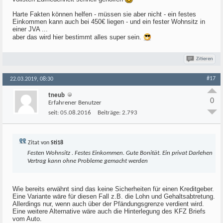
Harte Fakten können helfen - müssen sie aber nicht - ein festes
Einkommen kann auch bei 450€ liegen - und ein fester Wohnsitz in
einer JVA ...
aber das wird hier bestimmt alles super sein.
Zitieren
#17
22.03.2019, 08:30
tneub
0
Erfahrener Benutzer
seit:
05.08.2016
Beiträge:
2.793
Zitat von
Sti18
Festen Wohnsitz . Festes Einkommen. Gute Bonität. Ein privat Darlehen
Vertrag kann ohne Probleme gemacht werden
Wie bereits erwähnt sind das keine Sicherheiten für einen Kreditgeber.
Eine Variante wäre für diesen Fall z.B. die Lohn und Gehaltsabtretung.
Allerdings nur, wenn auch über der Pfändungsgrenze verdient wird.
Eine weitere Alternative wäre auch die Hinterlegung des KFZ Briefs
vom Auto.