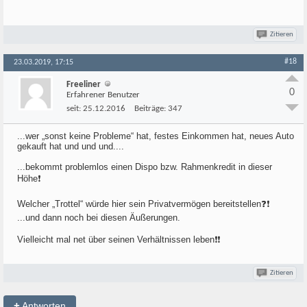
Zitieren
#18
23.03.2019, 17:15
Freeliner
0
Erfahrener Benutzer
seit:
25.12.2016
Beiträge:
347
...wer „sonst keine Probleme“ hat, festes Einkommen hat, neues Auto
gekauft hat und und und....
...bekommt problemlos einen Dispo bzw. Rahmenkredit in dieser
Höhe❗️
Welcher „Trottel“ würde hier sein Privatvermögen bereitstellen❓❗️
...und dann noch bei diesen Äußerungen.
Vielleicht mal net über seinen Verhältnissen leben❗️❗️
Zitieren
+
Antworten