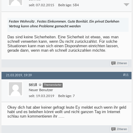
seit:
07.02.2015
Beiträge:
584
Festen Wohnsitz . Festes Einkommen. Gute Bonität. Ein privat Darlehen
Vertrag kann ohne Probleme gemacht werden
Das sind keine Sicherheiten. Eine Sicherheit ist etwas, was man
schnell verwerten kann, wenn Du nicht zurückzahlst. Für solche
Situationen kann man sich einen Disporahmen einrichten lassen,
gerade dann, wenn man eh schnell zurückzahlen möchte.
Zitieren
#11
21.03.2019, 19:39
Sti18
Themenstarter
Neuer Benutzer
seit:
19.03.2019
Beiträge:
7
Okey dich hat aber keiner gefragt leute Ey meldet euch wenn ihr geld
habt und es beleihen könnt wollt und nicht ganzen Tag im Internet
schlau rum kommentieren ihr .....
Zitieren