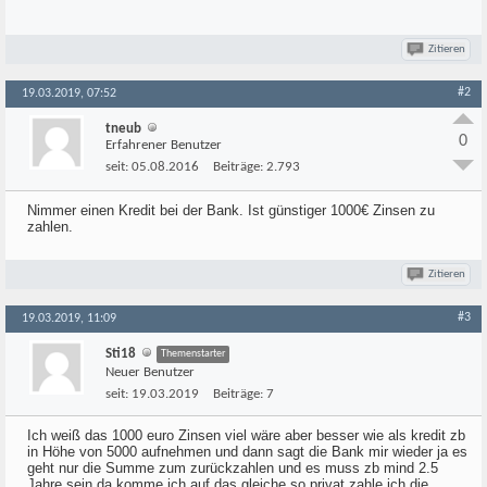
Zitieren
#2
19.03.2019, 07:52
tneub
0
Erfahrener Benutzer
seit:
05.08.2016
Beiträge:
2.793
Nimmer einen Kredit bei der Bank. Ist günstiger 1000€ Zinsen zu
zahlen.
Zitieren
#3
19.03.2019, 11:09
Sti18
Themenstarter
Neuer Benutzer
seit:
19.03.2019
Beiträge:
7
Ich weiß das 1000 euro Zinsen viel wäre aber besser wie als kredit zb
in Höhe von 5000 aufnehmen und dann sagt die Bank mir wieder ja es
geht nur die Summe zum zurückzahlen und es muss zb mind 2.5
Jahre sein da komme ich auf das gleiche so privat zahle ich die