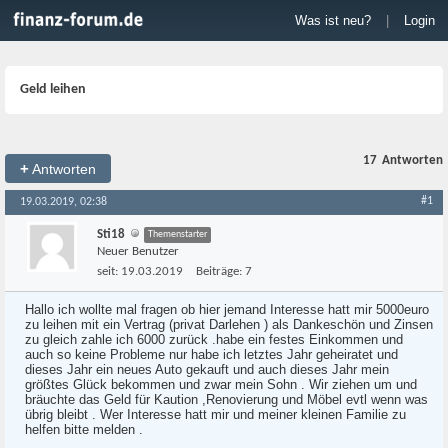
Was ist neu?
|
Login
Geld leihen
17
Antworten
+
Antworten
#1
19.03.2019, 02:38
Sti18
Themenstarter
Neuer Benutzer
seit:
19.03.2019
Beiträge:
7
Hallo ich wollte mal fragen ob hier jemand Interesse hatt mir 5000euro
zu leihen mit ein Vertrag (privat Darlehen ) als Dankeschön und Zinsen
zu gleich zahle ich 6000 zurück .habe ein festes Einkommen und
auch so keine Probleme nur habe ich letztes Jahr geheiratet und
dieses Jahr ein neues Auto gekauft und auch dieses Jahr mein
größtes Glück bekommen und zwar mein Sohn . Wir ziehen um und
bräuchte das Geld für Kaution ,Renovierung und Möbel evtl wenn was
übrig bleibt . Wer Interesse hatt mir und meiner kleinen Familie zu
helfen bitte melden .