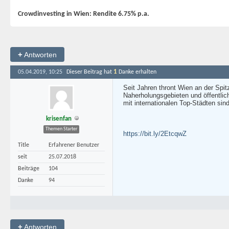
Crowdinvesting in Wien: Rendite 6.75% p.a.
+
Antworten
1
05.04.2019, 10:25
Dieser Beitrag hat
Danke erhalten
Seit Jahren thront Wien an der Spi
Naherholungsgebieten und öffentlich
mit internationalen Top-Städten sin
krisenfan
Themen Starter
https://bit.ly/2EtcqwZ
Title
Erfahrener Benutzer
seit
25.07.2018
Beiträge
104
Danke
94
+
Antworten