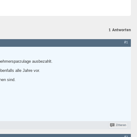
1
Antworten
#1
itnehmersparzulage ausbezahlt.
nfalls alle Jahre vor.
nen sind.
Zitieren