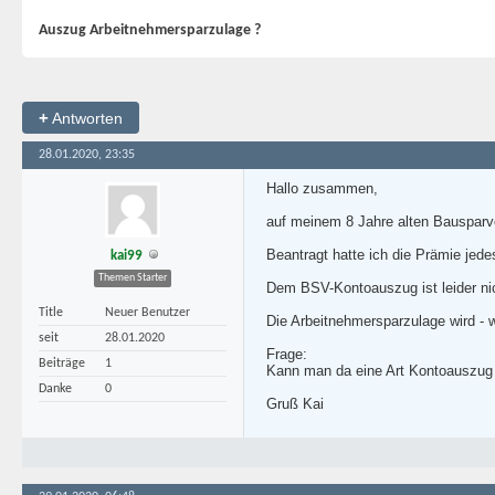
Auszug Arbeitnehmersparzulage ?
+
Antworten
28.01.2020, 23:35
Hallo zusammen,
auf meinem 8 Jahre alten Bausparver
Beantragt hatte ich die Prämie jed
kai99
Themen Starter
Dem BSV-Kontoauszug ist leider ni
Title
Neuer Benutzer
Die Arbeitnehmersparzulage wird - w
seit
28.01.2020
Frage:
Beiträge
1
Kann man da eine Art Kontoauszug 
Danke
0
Gruß Kai