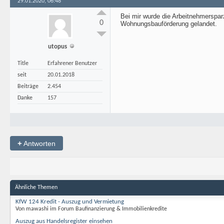
29.01.2020, 06:48
Bei mir wurde die Arbeitnehmerspar
0
Wohnungsbauförderung gelandet.
utopus
Title
Erfahrener Benutzer
seit
20.01.2018
Beiträge
2.454
Danke
157
+
Antworten
Ähnliche Themen
KfW 124 Kredit - Auszug und Vermietung
Von mawashi im Forum Baufinanzierung & Immobilienkredite
Auszug aus Handelsregister einsehen