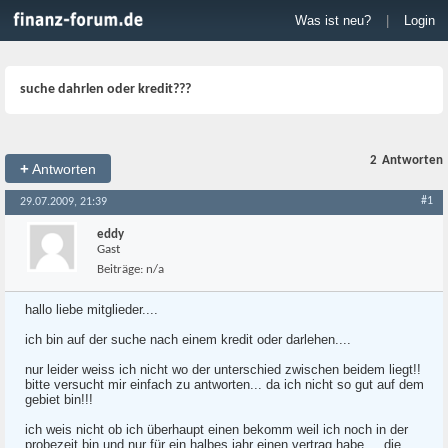
Was ist neu?
|
Login
suche dahrlen oder kredit???
2
Antworten
+
Antworten
#1
29.07.2009, 21:39
eddy
Gast
Beiträge:
n/a
hallo liebe mitglieder....
ich bin auf der suche nach einem kredit oder darlehen....
nur leider weiss ich nicht wo der unterschied zwischen beidem liegt!!
bitte versucht mir einfach zu antworten... da ich nicht so gut auf dem
gebiet bin!!!
ich weis nicht ob ich überhaupt einen bekomm weil ich noch in der
probezeit bin und nur für ein halbes jahr einen vertrag habe.... die