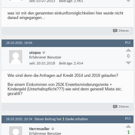
seit:
03.07.2013
Beiträge:
2.961
was ist mit den genannten einkunftsmöglichkeiten hier wurde nicht
darauf eingegangen...
Zitieren
#12
26.03.2020, 16:04
utopus
0
Erfahrener Benutzer
seit:
20.01.2018
Beiträge:
2.454
Wie sind denn die Anfragen auf Kredit 2014 und 2018 gelaufen?
Bei einem Einkommen von 252€ Erwerbsminderungsrente +
Kindergeld (Unterhaltspflicht???) wie wird denn generell Miete etc.
gezahlt?
Zitieren
#13
1
26.03.2020, 20:34
Dieser Beitrag hat
Danke erhalten
Herrmueller
1
Erfahrener Benutzer