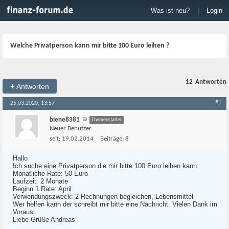
Was ist neu?
|
Login
Welche Privatperson kann mir bitte 100 Euro leihen ?
12
Antworten
+
Antworten
#1
25.03.2020, 13:57
biene8381
Themenstarter
Neuer Benutzer
seit:
19.02.2014
Beiträge:
8
Hallo
Ich suche eine Privatperson die mir bitte 100 Euro leihen kann.
Monatliche Rate: 50 Euro
Laufzeit: 2 Monate
Beginn 1.Rate: April
Verwendungszweck: 2 Rechnungen begleichen, Lebensmittel
Wer helfen kann der schreibt mir bitte eine Nachricht. Vielen Dank im
Voraus.
Liebe Grüße Andreas