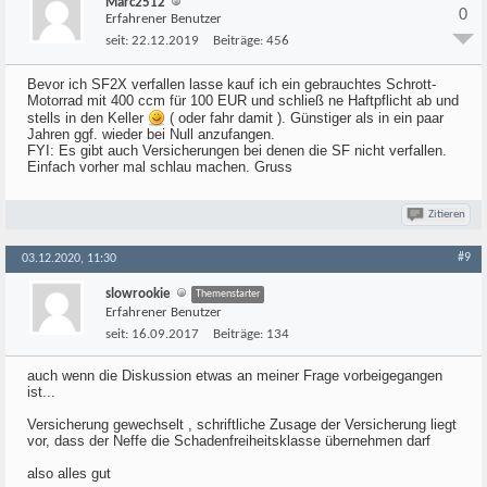
Marc2512
0
Erfahrener Benutzer
seit:
22.12.2019
Beiträge:
456
Bevor ich SF2X verfallen lasse kauf ich ein gebrauchtes Schrott-
Motorrad mit 400 ccm für 100 EUR und schließ ne Haftpflicht ab und
stells in den Keller
( oder fahr damit ). Günstiger als in ein paar
Jahren ggf. wieder bei Null anzufangen.
FYI: Es gibt auch Versicherungen bei denen die SF nicht verfallen.
Einfach vorher mal schlau machen. Gruss
Zitieren
#9
03.12.2020, 11:30
slowrookie
Themenstarter
Erfahrener Benutzer
seit:
16.09.2017
Beiträge:
134
auch wenn die Diskussion etwas an meiner Frage vorbeigegangen
ist...
Versicherung gewechselt , schriftliche Zusage der Versicherung liegt
vor, dass der Neffe die Schadenfreiheitsklasse übernehmen darf
also alles gut