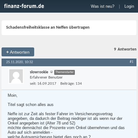
Was ist neu?
|
Login
Schadensfreiheitsklasse an Neffen übertragen
9
Antworten
+
Antworten
#1
25.11.2020, 10:32
slowrookie
Themenstarter
Erfahrener Benutzer
seit:
16.09.2017
Beiträge:
134
Moin,
Titel sagt schon alles aus
Neffe ist zur Zeit als fester Fahrer im Versicherungsvertrag
angegeben, da dadurch der Beitrag niedriger ist als wenn nur der
Onkel angegeben ist (Alter 78 und 52)
möchte demnächst die Prozente vom Onkel übernehmen und das
Auto auf sich anmelden -
welche Autoversicherung bietet dies noch an ?