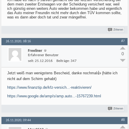
dem mein zweiter Erstwagen vor der Scheidung versichert war, weil
ich günstig einen weiters Auto wieder bekommen habe und eigentlich
das Auto meiner Freundin nicht mehr durch den TÜV kommen sollte,
was es dann aber doch tat und zwar mängelfrei.
Zitieren
#7
26.11.2020, 08:16
Freeliner
0
Erfahrener Benutzer
seit:
25.12.2016
Beiträge:
347
Jetzt weiß man wenigstens Bescheid, danke nochmal👍 (hätte ich
nicht auf dem Schirm gehabt)
https://www.finanztip.de/kfz-versich...-reaktivieren/
https://www.google.de/amp/s/amp.auto...-15767239.html
Zitieren
#8
26.11.2020, 09:44