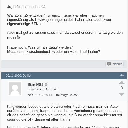
Ja, blöd geschrieben🙄
War zwar „Zweitwagen“ für uns......aber war über Frauchen
eigenständig als Erstwagen angemeldet, haben also auch zwei
eigenständige SFKn.
Aber mal gut zu wissen dass man da zwischendurch mal tätig werden
muss👍
Frage noch: Was gilt als „tätig“ werden?
Muss dann zwischendurch wieder ein Auto drauf laufen?
Zitieren
#6
26.11.2020, 08:08
titan1981
0
Erfahrener Benutzer
seit:
03.07.2013
Beiträge:
2.961
tätig werden bedeutet alle 5 Jahre oder 7 Jahre muss man ein Auto
darüber versichern, frage mal bei deiner Versicherung nach und lasse
dir das schriftlich geben bis wann du ein Auto wieder anmelden musst,
dass du die SF-Klasse erhalten kannst.
Ich habe es nach 3 Jahren gemacht bei der letzten Versicherung bei