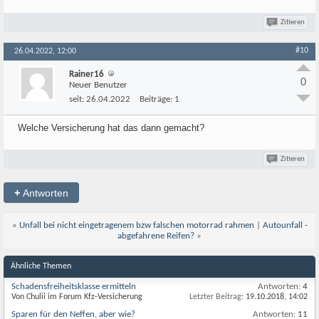
Zitieren
#10
26.04.2022, 12:00
Rainer16
0
Neuer Benutzer
seit:
26.04.2022
Beiträge:
1
Welche Versicherung hat das dann gemacht?
Zitieren
+
Antworten
«
Unfall bei nicht eingetragenem bzw falschen motorrad rahmen
|
Autounfall -
abgefahrene Reifen?
»
Ähnliche Themen
Schadensfreiheitsklasse ermitteln
Antworten:
4
Von Chulii im Forum Kfz-Versicherung
Letzter Beitrag:
19.10.2018,
14:02
Sparen für den Neffen, aber wie?
Antworten:
11