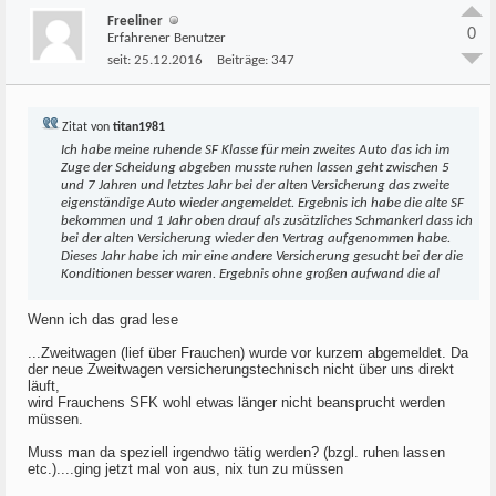
Freeliner
0
Erfahrener Benutzer
seit:
25.12.2016
Beiträge:
347
Zitat von
titan1981
Ich habe meine ruhende SF Klasse für mein zweites Auto das ich im
Zuge der Scheidung abgeben musste ruhen lassen geht zwischen 5
und 7 Jahren und letztes Jahr bei der alten Versicherung das zweite
eigenständige Auto wieder angemeldet. Ergebnis ich habe die alte SF
bekommen und 1 Jahr oben drauf als zusätzliches Schmankerl dass ich
bei der alten Versicherung wieder den Vertrag aufgenommen habe.
Dieses Jahr habe ich mir eine andere Versicherung gesucht bei der die
Konditionen besser waren. Ergebnis ohne großen aufwand die al
Wenn ich das grad lese
...Zweitwagen (lief über Frauchen) wurde vor kurzem abgemeldet. Da
der neue Zweitwagen versicherungstechnisch nicht über uns direkt
läuft,
wird Frauchens SFK wohl etwas länger nicht beansprucht werden
müssen.
Muss man da speziell irgendwo tätig werden? (bzgl. ruhen lassen
etc.)....ging jetzt mal von aus, nix tun zu müssen