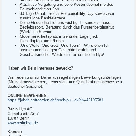
Attraktive Vergütung und volle Kostenübernahme des
Deutschlandticket-Job
30 Tage Urlaub, Social Responsibility Day sowie zwei
zusätzliche Bankfeiertage
Deine Gesundheit ist uns wichtig: Essenszuschuss,
Betriebssport, Beratung durch das Fürstenberginstitut
(Work-Life-Service)
Moderner Arbeitsplatz in zentraler Lage (inkl.
Dienstlaptop und iPhone)
„One World. One Goal. One Team” - Wir stehen für
unseren nachhaltigen Geschäftsbetrieb und
Geschäftsmodell. Werde ein Teil der Berlin Hyp!
Haben wir Dein Interesse geweckt?
Wir freuen uns auf Deine aussagefähigen Bewerbungsunterlagen
(Motivationsschreiben, Lebenslauf und Qualifikationsnachweise in
deutscher Sprache).
ONLINE BEWERBEN
https://jobdb.softgarden.de/jobdb/pu...ck?jp=42105581
Berlin Hyp AG
Corneliusstraße 7
10787 Berlin
www.berlinhyp.de
Kontakt