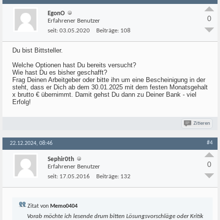
EgonO
0
Erfahrener Benutzer
seit:
03.05.2020
Beiträge:
108
Du bist Bittsteller.
Welche Optionen hast Du bereits versucht?
Wie hast Du es bisher geschafft?
Frag Deinen Arbeitgeber oder bitte ihn um eine Bescheinigung in der
steht, dass er Dich ab dem 30.01.2025 mit dem festen Monatsgehalt
x brutto € übernimmt. Damit gehst Du dann zu Deiner Bank - viel
Erfolg!
Zitieren
#4
22.12.2024, 08:46
Sephir0th
0
Erfahrener Benutzer
seit:
17.05.2016
Beiträge:
132
Zitat von
Memo0404
Vorab möchte ich lesende drum bitten Lösungsvorschläge oder Kritik