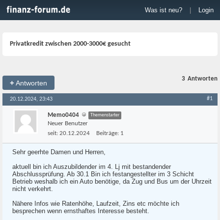
Was ist neu?
|
Login
Privatkredit zwischen 2000-3000€ gesucht
3
Antworten
+
Antworten
#1
20.12.2024, 23:43
Memo0404
Themenstarter
Neuer Benutzer
seit:
20.12.2024
Beiträge:
1
Sehr geerhte Damen und Herren,
aktuell bin ich Auszubildender im 4. Lj mit bestandender
Abschlussprüfung. Ab 30.1 Bin ich festangestellter im 3 Schicht
Betrieb weshalb ich ein Auto benötige, da Zug und Bus um der Uhrzeit
nicht verkehrt.
Nähere Infos wie Ratenhöhe, Laufzeit, Zins etc möchte ich
besprechen wenn ernsthaftes Interesse besteht.