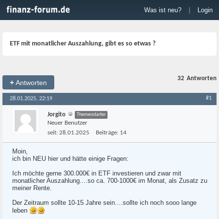
Was ist neu?
|
Login
ETF mit monatlicher Auszahlung, gibt es so etwas ?
32
Antworten
+
Antworten
#1
28.01.2025, 22:19
Jorgito
Themenstarter
Neuer Benutzer
seit:
28.01.2025
Beiträge:
14
Moin,
ich bin NEU hier und hätte einige Fragen:
Ich möchte gerne 300.000€ in ETF investieren und zwar mit
monatlicher Auszahlung....so ca. 700-1000€ im Monat, als Zusatz zu
meiner Rente.
Der Zeitraum sollte 10-15 Jahre sein....sollte ich noch sooo lange
leben