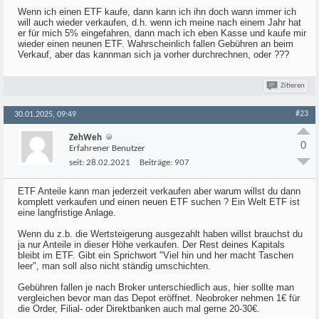
Wenn ich einen ETF kaufe, dann kann ich ihn doch wann immer ich
will auch wieder verkaufen, d.h. wenn ich meine nach einem Jahr hat
er für mich 5% eingefahren, dann mach ich eben Kasse und kaufe mir
wieder einen neunen ETF. Wahrscheinlich fallen Gebühren an beim
Verkauf, aber das kannman sich ja vorher durchrechnen, oder ???
Zitieren
#23
30.01.2025, 09:49
ZehWeh
0
Erfahrener Benutzer
seit:
28.02.2021
Beiträge:
907
ETF Anteile kann man jederzeit verkaufen aber warum willst du dann
komplett verkaufen und einen neuen ETF suchen ? Ein Welt ETF ist
eine langfristige Anlage.
Wenn du z.b. die Wertsteigerung ausgezahlt haben willst brauchst du
ja nur Anteile in dieser Höhe verkaufen. Der Rest deines Kapitals
bleibt im ETF. Gibt ein Sprichwort "Viel hin und her macht Taschen
leer", man soll also nicht ständig umschichten.
Gebühren fallen je nach Broker unterschiedlich aus, hier sollte man
vergleichen bevor man das Depot eröffnet. Neobroker nehmen 1€ für
die Order, Filial- oder Direktbanken auch mal gerne 20-30€.