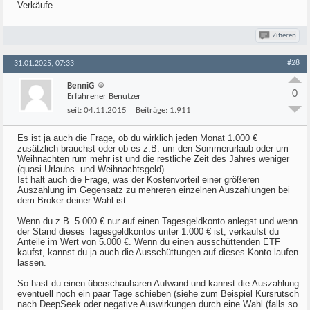
Verkäufe.
Zitieren
#28
31.01.2025, 07:33
BenniG
0
Erfahrener Benutzer
seit:
04.11.2015
Beiträge:
1.911
Es ist ja auch die Frage, ob du wirklich jeden Monat 1.000 €
zusätzlich brauchst oder ob es z.B. um den Sommerurlaub oder um
Weihnachten rum mehr ist und die restliche Zeit des Jahres weniger
(quasi Urlaubs- und Weihnachtsgeld).
Ist halt auch die Frage, was der Kostenvorteil einer größeren
Auszahlung im Gegensatz zu mehreren einzelnen Auszahlungen bei
dem Broker deiner Wahl ist.
Wenn du z.B. 5.000 € nur auf einen Tagesgeldkonto anlegst und wenn
der Stand dieses Tagesgeldkontos unter 1.000 € ist, verkaufst du
Anteile im Wert von 5.000 €. Wenn du einen ausschüttenden ETF
kaufst, kannst du ja auch die Ausschüttungen auf dieses Konto laufen
lassen.
So hast du einen überschaubaren Aufwand und kannst die Auszahlung
eventuell noch ein paar Tage schieben (siehe zum Beispiel Kursrutsch
nach DeepSeek oder negative Auswirkungen durch eine Wahl (falls so