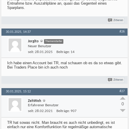
Entnahme bzw. Auszahlpläne an, quasi das Gegenteil eines
Sparplans.
Zitieren
#26
30.01.2025, 14:37
Jorgito
Themenstarter
Neuer Benutzer
seit:
28.01.2025
Beiträge:
14
Ich habe einen Account bei TR, mal schauen ob es da so etwas gibt.
Bei Traders Place bin ich auch noch
Zitieren
#27
30.01.2025, 15:12
ZehWeh
0
Erfahrener Benutzer
seit:
28.02.2021
Beiträge:
907
TR hat sowas nicht. Man braucht es auch nicht unbedingt, es ist
einfach nur eine Komfortfunktion für regelmäßige automatische