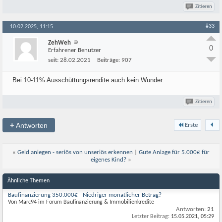
Zitieren
#33
10.02.2025, 11:15
ZehWeh
0
Erfahrener Benutzer
seit:
28.02.2021
Beiträge:
907
Bei 10-11% Ausschüttungsrendite auch kein Wunder.
Zitieren
+
Antworten
Erste
«
Geld anlegen - seriös von unseriös erkennen
|
Gute Anlage für 5.000€ für
eigenes Kind?
»
Ähnliche Themen
Baufinanzierung 350.000€ - Niedriger monatlicher Betrag?
Von Marc94 im Forum Baufinanzierung & Immobilienkredite
Antworten:
21
Letzter Beitrag:
15.05.2021,
05:29