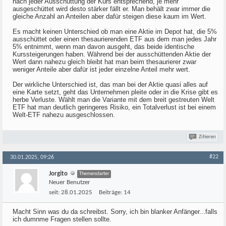
nach jeder Ausschüttung der Kurs entsprechend, je mehr
ausgeschüttet wird desto stärker fällt er. Man behält zwar immer die
gleiche Anzahl an Anteilen aber dafür steigen diese kaum im Wert.
Es macht keinen Unterschied ob man eine Aktie im Depot hat, die 5%
ausschüttet oder einen thesaurierenden ETF aus dem man jedes Jahr
5% entnimmt, wenn man davon ausgeht, das beide identische
Kurssteigerungen haben. Während bei der ausschüttenden Aktie der
Wert dann nahezu gleich bleibt hat man beim thesaurierer zwar
weniger Anteile aber dafür ist jeder einzelne Anteil mehr wert.
Der wirkliche Unterschied ist, das man bei der Aktie quasi alles auf
eine Karte setzt, geht das Unternehmen pleite oder in die Krise gibt es
herbe Verluste. Wählt man die Variante mit dem breit gestreuten Welt
ETF hat man deutlich geringeres Risiko, ein Totalverlust ist bei einem
Welt-ETF nahezu ausgeschlossen.
Zitieren
#22
30.01.2025, 09:26
Jorgito
Themenstarter
Neuer Benutzer
seit:
28.01.2025
Beiträge:
14
Macht Sinn was du da schreibst. Sorry, ich bin blanker Anfänger...falls
ich dumnme Fragen stellen sollte.