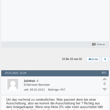
Zitieren
21 bis 33 von
33
Erste
#21
29.01.2025, 21:24
ZehWeh
0
Erfahrener Benutzer
seit:
28.02.2021
Beiträge:
907
Um das nochmal zu verdeutlichen. Was passiert denn bei einer
Ausschüttung, also wo kommt die Ausschüttung her ? Richtig aus
dem Anlegerkapital. Wenn eine Aktie 5% oder mehr ausschüttet fällt