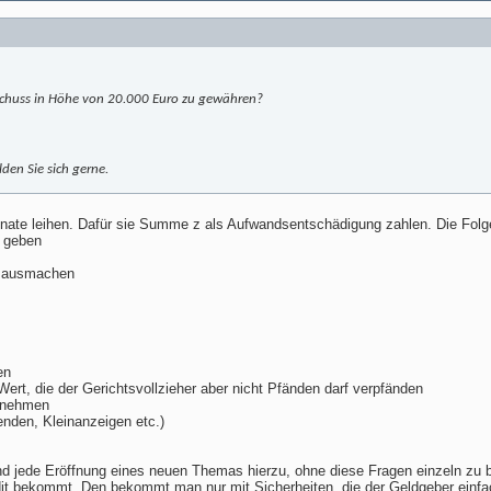
rschuss in Höhe von 20.000 Euro zu gewähren?
den Sie sich gerne.
ate leihen. Dafür sie Summe z als Aufwandsentschädigung zahlen. Die Folgen
h geben
r ausmachen
en
ert, die der Gerichtsvollzieher aber nicht Pfänden darf verpfänden
ufnehmen
nden, Kleinanzeigen etc.)
d jede Eröffnung eines neuen Themas hierzu, ohne diese Fragen einzeln zu be
dit bekommt. Den bekommt man nur mit Sicherheiten, die der Geldgeber einf