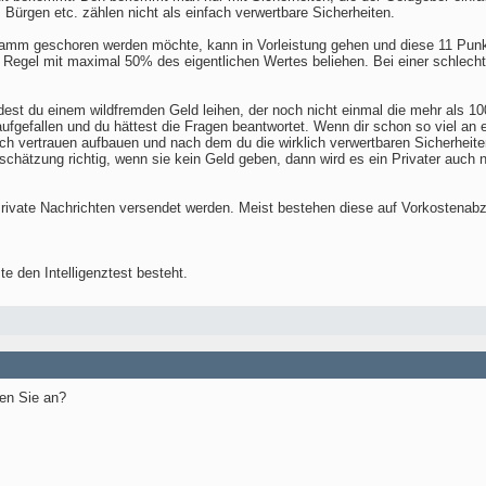
Bürgen etc. zählen nicht als einfach verwertbare Sicherheiten.
 Kamm geschoren werden möchte, kann in Vorleistung gehen und diese 11 Punk
 Regel mit maximal 50% des eigentlichen Wertes beliehen. Bei einer schlechte
dest du einem wildfremden Geld leihen, der noch nicht einmal die mehr als 1
fgefallen und du hättest die Fragen beantwortet. Wenn dir schon so viel an e
h vertrauen aufbauen und nach dem du die wirklich verwertbaren Sicherheiten
schätzung richtig, wenn sie kein Geld geben, dann wird es ein Privater auch n
rivate Nachrichten versendet werden. Meist bestehen diese auf Vorkostenab
e den Intelligenztest besteht.
en Sie an?