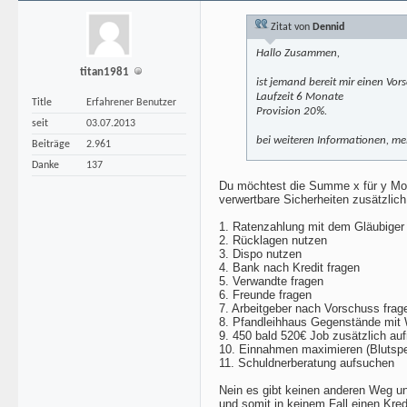
Zitat von
Dennid
Hallo Zusammen,
titan1981
ist jemand bereit mir einen Vo
Laufzeit 6 Monate
Title
Erfahrener Benutzer
Provision 20%.
seit
03.07.2013
bei weiteren Informationen, mel
Beiträge
2.961
Danke
137
Du möchtest die Summe x für y Mon
verwertbare Sicherheiten zusätzlic
1. Ratenzahlung mit dem Gläubige
2. Rücklagen nutzen
3. Dispo nutzen
4. Bank nach Kredit fragen
5. Verwandte fragen
6. Freunde fragen
7. Arbeitgeber nach Vorschuss frag
8. Pfandleihhaus Gegenstände mit W
9. 450 bald 520€ Job zusätzlich a
10. Einnahmen maximieren (Blutspe
11. Schuldnerberatung aufsuchen
Nein es gibt keinen anderen Weg un
und somit in keinem Fall einen Kre