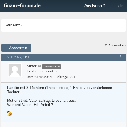
Was ist neu?
|
Login
wer erbt ?
2
Antworten
+
Antworten
#1
09.03.2025, 11:06
viktor
Themenstarter
Erfahrener Benutzer
seit:
23.12.2014
Beiträge:
721
Familie mit 3 Töchtern (1 verstorben), 1 Enkel von verstorbenen
Tochter.
Mutter stirbt, Vater schlägt Erbschaft aus.
Wer erbt Vaters Erb-Anteil ?