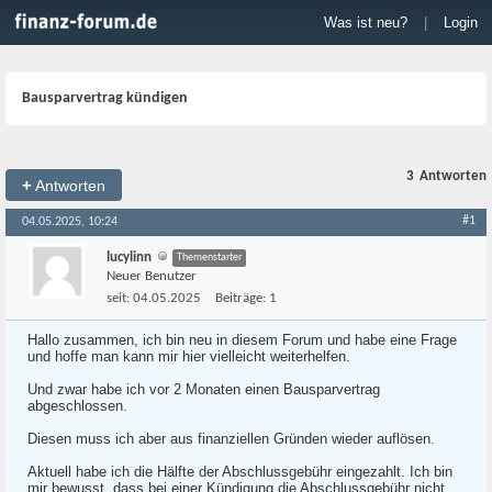
Was ist neu?
|
Login
Bausparvertrag kündigen
3
Antworten
+
Antworten
#1
04.05.2025, 10:24
lucylinn
Themenstarter
Neuer Benutzer
seit:
04.05.2025
Beiträge:
1
Hallo zusammen, ich bin neu in diesem Forum und habe eine Frage
und hoffe man kann mir hier vielleicht weiterhelfen.
Und zwar habe ich vor 2 Monaten einen Bausparvertrag
abgeschlossen.
Diesen muss ich aber aus finanziellen Gründen wieder auflösen.
Aktuell habe ich die Hälfte der Abschlussgebühr eingezahlt. Ich bin
mir bewusst, dass bei einer Kündigung die Abschlussgebühr nicht