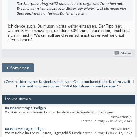
Der Bausparvertrag weißt dann eben ein negatives Guthaben auf.
Er sollte dann keine negativen Zinsen generieren, weil die negativen
Bausparzinsen nur für das Darlehen gelten.
Ich denke auch, Du musst nichts weiter einzahlen. Der Tipp hier,
weitere 50% einzuzahlen, um dann 50% zurückzuerhalten, erschließt
sich mir nicht. Warum soll sie diesen administrativen Aufwand auf
sich nehmen?
Zitieren
+
Antworten
«
Zweimal identischer Kostenbescheid vom Grundbuchamt (beim Kauf zu zweit)
|
Hauskredit finanzierbar bei 3450 € Nettohaushaltseinkommen?
»
Ähnliche Themen
Bausparvertrag Kündigen
Von Kaulbarsch im Forum Leasing, Förderungen & Sonderfinanzierungen
Antworten:
1
Letzter Beitrag:
27.01.2021,
20:49
Bausparvertrag kündigen
Antworten:
1
Von marokko im Forum Sparen, Tagesgeld & Fonds
Letzter Beitrag:
17.03.2017,
19:22