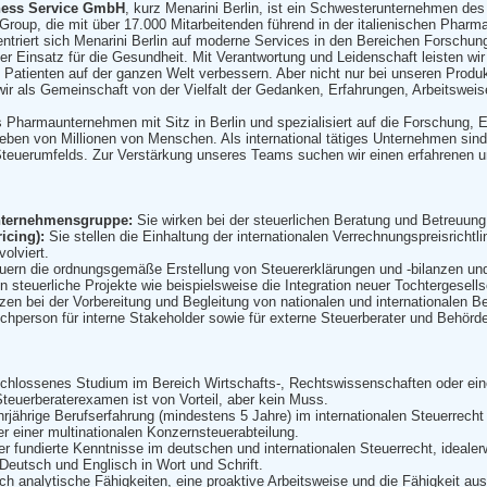
ness Service GmbH
, kurz Menarini Berlin, ist ein Schwesterunternehmen d
Group, die mit über 17.000 Mitarbeitenden führend in der italienischen Pha
nzentriert sich Menarini Berlin auf moderne Services in den Bereichen Forschu
 der Einsatz für die Gesundheit. Mit Verantwortung und Leidenschaft leisten wi
 Patienten auf der ganzen Welt verbessern. Aber nicht nur bei unseren Produk
ir als Gemeinschaft von der Vielfalt der Gedanken, Erfahrungen, Arbeitsweise
des Pharmaunternehmen mit Sitz in Berlin und spezialisiert auf die Forschung
eben von Millionen von Menschen. Als international tätiges Unternehmen sind
Steuerumfelds. Zur Verstärkung unseres Teams suchen wir einen erfahrenen 
nternehmensgruppe:
Sie wirken bei der steuerlichen Beratung und Betreuung 
icing):
Sie stellen die Einhaltung der internationalen Verrechnungspreisrichtli
olviert.
uern die ordnungsgemäße Erstellung von Steuererklärungen und -bilanzen und s
n steuerliche Projekte wie beispielsweise die Integration neuer Tochtergesell
zen bei der Vorbereitung und Begleitung von nationalen und internationalen B
chperson für interne Stakeholder sowie für externe Steuerberater und Behörd
hlossenes Studium im Bereich Wirtschafts-, Rechtswissenschaften oder eine 
Steuerberaterexamen ist von Vorteil, aber kein Muss.
jährige Berufserfahrung (mindestens 5 Jahre) im internationalen Steuerrecht 
r einer multinationalen Konzernsteuerabteilung.
r fundierte Kenntnisse im deutschen und internationalen Steuerrecht, idealer
Deutsch und Englisch in Wort und Schrift.
ch analytische Fähigkeiten, eine proaktive Arbeitsweise und die Fähigkeit a