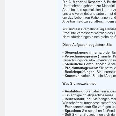
Die
A. Menarini Research & Busi
Unternehmen gehören zur Menarini-
Arzneimitteln spezialisiert ist, ko
uns alle verbindet und antreibt, ist
die das Leben von Patientinnen und
Arbeitsumfeld zu schaffen, in dem w
Wir sind ein international agieren
Produkte verbessern weltweit das L
Herausforderungen eines globalen 
Diese Aufgaben begeistern Sie
•
Steuerplanung innerhalb der U
•
Verrechnungspreise (Transfer Pr
Verrechnungspreisdokumentation inv
•
Steuerliche Compliance:
Sie ste
•
Projektmanagement:
Sie betreue
•
Betriebsprüfungen:
Sie unterstüt
•
Kommunikation:
Sie sind Anspre
Was Sie auszeichnet
•
Ausbildung:
Sie haben ein abgesc
• Ein erfolgreich abgeschlossenes 
•
Berufserfahrung:
Sie bringen mehr
Wirtschaftsprüfungsgesellschaft ode
•
Fachkenntnisse:
Sie verfügen übe
•
Sprachen:
Sie sprechen fließend 
•
Soft Skills:
Sie zeichnen sich dur