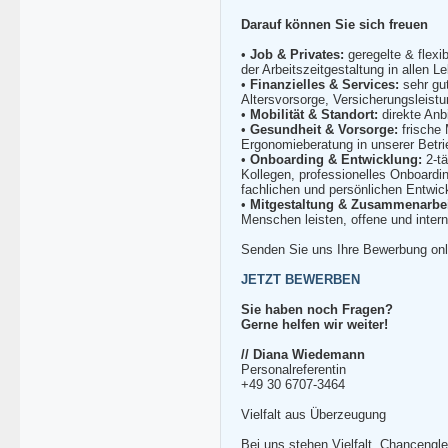
Darauf können Sie sich freuen
•
Job & Privates
:
geregelte & flexi
der Arbeitszeitgestaltung in allen 
•
Finanzielles & Services
:
sehr gut
Altersvorsorge, Versicherungsleistu
•
Mobilität & Standort
:
direkte Anb
•
Gesundheit & Vorsorge
:
frische 
Ergonomieberatung in unserer Betri
•
Onboarding & Entwicklung
:
2-tä
Kollegen, professionelles Onboardi
fachlichen und persönlichen Entwic
•
Mitgestaltung & Zusammenarbe
Menschen leisten, offene und inter
Senden Sie uns Ihre Bewerbung onli
JETZT BEWERBEN
Sie haben noch Fragen?
Gerne helfen wir weiter!
// Diana Wiedemann
Personalreferentin
+49 30 6707-3464
Vielfalt aus Überzeugung
Bei uns stehen Vielfalt, Chancengle