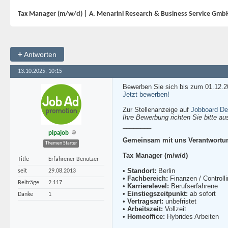
Tax Manager (m/w/d) | A. Menarini Research & Business Service Gmb
+
Antworten
13.10.2025, 10:15
Bewerben Sie sich bis zum 01.12.2
Jetzt bewerben!
Zur Stellenanzeige auf
Jobboard De
Ihre Bewerbung richten Sie bitte au
________
pipajob
Gemeinsam mit uns Verantwortun
Themen Starter
Tax Manager (m/w/d)
Title
Erfahrener Benutzer
•
Standort:
Berlin
seit
29.08.2013
•
Fachbereich:
Finanzen / Controlli
Beiträge
2.117
•
Karrierelevel:
Berufserfahrene
•
Einstiegszeitpunkt:
ab sofort
Danke
1
•
Vertragsart:
unbefristet
•
Arbeitszeit:
Vollzeit
•
Homeoffice:
Hybrides Arbeiten