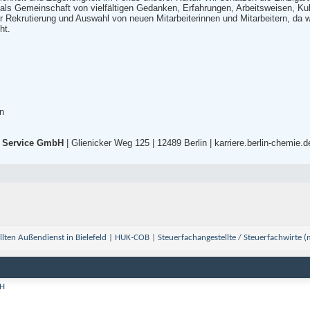
 als Gemeinschaft von vielfältigen Gedanken, Erfahrungen, Arbeitsweisen, Kul
er Rekrutierung und Auswahl von neuen Mitarbeiterinnen und Mitarbeitern, da 
ht.
en
s Service GmbH
| Glienicker Weg 125 | 12489 Berlin | karriere.berlin-chemie.d
llten Außendienst in Bielefeld | HUK-COB
|
Steuerfachangestellte / Steuerfachwirte 
bH