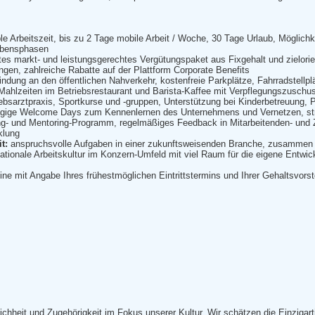
ble Arbeitszeit, bis zu 2 Tage mobile Arbeit / Woche, 30 Tage Urlaub, Möglich
Lebensphasen
es markt- und leistungsgerechtes Vergütungspaket aus Fixgehalt und zielorie
ngen, zahlreiche Rabatte auf der Plattform Corporate Benefits
indung an den öffentlichen Nahverkehr, kostenfreie Parkplätze, Fahrradstellp
Mahlzeiten im Betriebsrestaurant und Barista-Kaffee mit Verpflegungszusch
ebsarztpraxis, Sportkurse und -gruppen, Unterstützung bei Kinderbetreuung, P
gige Welcome Days zum Kennenlernen des Unternehmens und Vernetzen, struk
ng- und Mentoring-Programm, regelmäßiges Feedback in Mitarbeitenden- und Zi
klung
it
:
anspruchsvolle Aufgaben in einer zukunftsweisenden Branche, zusammen ei
nationale Arbeitskultur im Konzern-Umfeld mit viel Raum für die eigene Entw
ne mit Angabe Ihres frühestmöglichen Eintrittstermins und Ihrer Gehaltsvorst
ichheit und Zugehörigkeit im Fokus unserer Kultur. Wir schätzen die Einzigarti