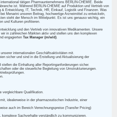
es international tätigen Pharmaunternehmens BERLIN-CHEMIE. Beide
rmabranche ist. Während BERLIN-CHEMIE auf Produktion und Vertrieb von
ng & Entwicklung, IT, Technik, HR, Einkauf, Logistik und Finanzen. Was
r bei Menarini unseren Beitrag, hochwertige Arzneimittel zu entwickeln,
ten steht der Mensch im Mittelpunkt. Es ist uns genauso wichtig, ein
n und Kulturen profitieren.
, Entwicklung und den Vertrieb von innovativen Medikamenten. Unsere
 wir in zahlreichen Märkten aktiv und stellen uns den komplexen
und engagierten
Tax Manager (m/w/d)
.
unserer internationalen Geschäftsaktivitäten mit.
nien sicher und sind in die Erstellung und Aktualisierung der
tellen die Einhaltung aller Reportinganforderungen sicher.
schaften oder die steuerliche Begleitung von Umstrukturierungen.
etriebsprüfungen.
en.
vergleichbare Qualifikation.
mit, idealerweise in der pharmazeutischen Industrie, einer
weise auch im Bereich Verrechnungspreise (Transfer Pricing)
us, komplexe Sachverhalte verständlich zu kommunizieren.