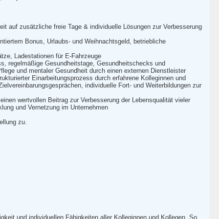
keit auf zusätzliche freie Tage & individuelle Lösungen zur Verbesserung
ntiertem Bonus, Urlaubs- und Weihnachtsgeld, betriebliche
lätze, Ladestationen für E-Fahrzeuge
uss, regelmäßige Gesundheitstage, Gesundheitschecks und
flege und mentaler Gesundheit durch einen externen Dienstleister
turierter Einarbeitungsprozess durch erfahrene Kolleginnen und
elvereinbarungsgesprächen, individuelle Fort- und Weiterbildungen zur
nen wertvollen Beitrag zur Verbesserung der Lebensqualität vieler
icklung und Vernetzung im Unternehmen
ellung zu.
gkeit und individuellen Fähigkeiten aller Kolleginnen und Kollegen. So