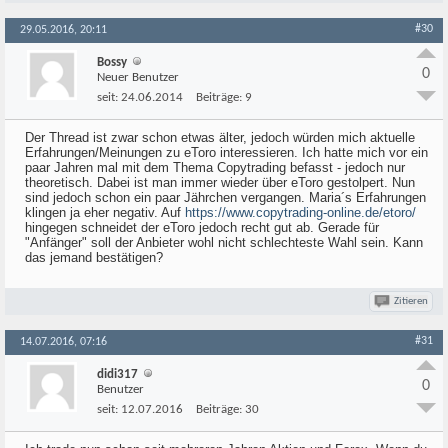
#30
29.05.2016, 20:11
Bossy
0
Neuer Benutzer
seit:
24.06.2014
Beiträge:
9
Der Thread ist zwar schon etwas älter, jedoch würden mich aktuelle
Erfahrungen/Meinungen zu eToro interessieren. Ich hatte mich vor ein
paar Jahren mal mit dem Thema Copytrading befasst - jedoch nur
theoretisch. Dabei ist man immer wieder über eToro gestolpert. Nun
sind jedoch schon ein paar Jährchen vergangen. Maria´s Erfahrungen
klingen ja eher negativ. Auf
https://www.copytrading-online.de/etoro/
hingegen schneidet der eToro jedoch recht gut ab. Gerade für
"Anfänger" soll der Anbieter wohl nicht schlechteste Wahl sein. Kann
das jemand bestätigen?
Zitieren
#31
14.07.2016, 07:16
didi317
0
Benutzer
seit:
12.07.2016
Beiträge:
30