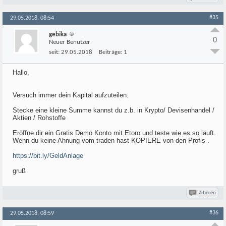
#35
29.05.2018, 08:54
gebika
0
Neuer Benutzer
seit:
29.05.2018
Beiträge:
1
Hallo,
Versuch immer dein Kapital aufzuteilen.
Stecke eine kleine Summe kannst du z.b. in Krypto/ Devisenhandel /
Aktien / Rohstoffe
Eröffne dir ein Gratis Demo Konto mit Etoro und teste wie es so läuft.
Wenn du keine Ahnung vom traden hast KOPIERE von den Profis .
https://bit.ly/GeldAnlage
gruß
Zitieren
#36
29.05.2018, 08:59