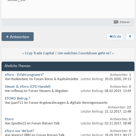
Zitieren
+
Antworten
Erste
«
Cryp Trade Capital
|
Um welchen Countdown geht es?
»
Ähnliche Themen
eToro - Erfahrungswert?
Antworten:
1
Von Konkordanz im Forum Börse & Kapitalmärkte
Letzter Beitrag:
20.05.2020,
09:13
Steuer & eToro (CFD Handel)
Antworten:
0
Von mfbeuq im Forum Steuern & Abgaben
Letzter Beitrag:
06.02.2019,
13:49
ETORO Betrug ?
Von joan711 im Forum Kryptowährungen & digitale Vermögenswerte
Antworten:
22
Letzter Beitrag:
21.12.2017,
12:48
Etoro
Antworten:
0
Von Sprotte23 im Forum Börsen-Talk
Letzter Beitrag:
03.11.2017,
18:48
eToro nur Verlust?
Antworten:
0
Von Vegeta11880 im Forum Börsen-Talk
Letzter Beitrag:
26.09.2013,
00:27