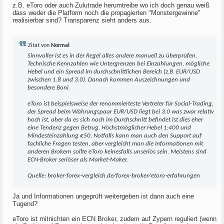
z.B. eToro oder auch Zulutrade herumtreibe wo ich doch genau weiß
dass weder die Platform noch die propagierten "Monstergewinne"
realisierbar sind? Transparenz sieht anders aus.
Zitat von
Normal
Sinnvoller ist es in der Regel alles andere manuell zu überprüfen.
Technische Kennzahlen wie Untergrenzen bei Einzahlungen, mögliche
Hebel und ein Spread im durchschnittlichen Bereich (z.B. EUR/USD
zwischen 1.8 und 3.0). Danach kommen Auszeichnungen und
besondere Boni.
eToro ist beispielsweise der renommierteste Vertreter für Social-Trading,
der Spread beim Währungspaar EUR/USD liegt bei 3.0 was zwar relativ
hoch ist, aber da es sich noch im Durchschnitt befindet ist dies eher
eine Tendenz gegen Betrug. Höchstmöglicher Hebel 1:400 und
Mindesteinzahlung €50. Notfalls kann man auch den Support auf
fachliche Fragen testen, aber vergleicht man die Informationen mit
anderen Brokern sollte eToro keinesfalls unseriös sein. Meistens sind
ECN-Broker seriöser als Market-Maker.
Quelle: broker-forex-vergleich.de/forex-broker/etoro-erfahrungen
Ja und Informationen ungeprüft weitergeben ist dann auch eine
Tugend?
eToro ist mitnichten ein ECN Broker, zudem auf Zypern reguliert (wenn