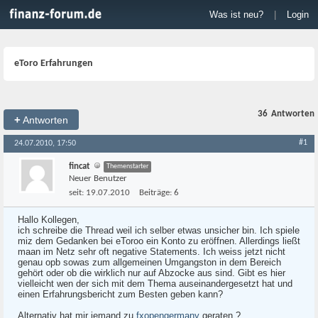
Was ist neu?
|
Login
eToro Erfahrungen
36
Antworten
+
Antworten
#1
24.07.2010, 17:50
fincat
Themenstarter
Neuer Benutzer
seit:
19.07.2010
Beiträge:
6
Hallo Kollegen,
ich schreibe die Thread weil ich selber etwas unsicher bin. Ich spiele
miz dem Gedanken bei eToroo ein Konto zu eröffnen. Allerdings ließt
maan im Netz sehr oft negative Statements. Ich weiss jetzt nicht
genau opb sowas zum allgemeinen Umgangston in dem Bereich
gehört oder ob die wirklich nur auf Abzocke aus sind. Gibt es hier
vielleicht wen der sich mit dem Thema auseinandergesetzt hat und
einen Erfahrungsbericht zum Besten geben kann?
Alternativ hat mir jemand zu
fxopengermany
geraten ?