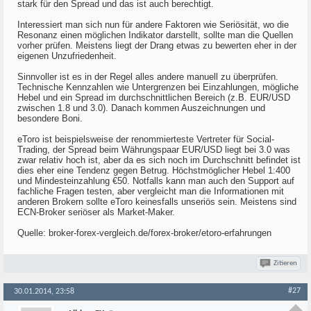
stark für den Spread und das ist auch berechtigt.
Interessiert man sich nun für andere Faktoren wie Seriösität, wo die
Resonanz einen möglichen Indikator darstellt, sollte man die Quellen
vorher prüfen. Meistens liegt der Drang etwas zu bewerten eher in der
eigenen Unzufriedenheit.
Sinnvoller ist es in der Regel alles andere manuell zu überprüfen.
Technische Kennzahlen wie Untergrenzen bei Einzahlungen, mögliche
Hebel und ein Spread im durchschnittlichen Bereich (z.B. EUR/USD
zwischen 1.8 und 3.0). Danach kommen Auszeichnungen und
besondere Boni.
eToro ist beispielsweise der renommierteste Vertreter für Social-
Trading, der Spread beim Währungspaar EUR/USD liegt bei 3.0 was
zwar relativ hoch ist, aber da es sich noch im Durchschnitt befindet ist
dies eher eine Tendenz gegen Betrug. Höchstmöglicher Hebel 1:400
und Mindesteinzahlung €50. Notfalls kann man auch den Support auf
fachliche Fragen testen, aber vergleicht man die Informationen mit
anderen Brokern sollte eToro keinesfalls unseriös sein. Meistens sind
ECN-Broker seriöser als Market-Maker.
Quelle: broker-forex-vergleich.de/forex-broker/etoro-erfahrungen
Zitieren
#27
30.01.2014, 23:58