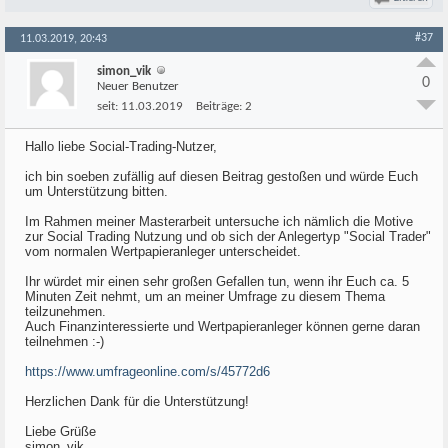
#37
11.03.2019, 20:43
simon_vik
0
Neuer Benutzer
seit:
11.03.2019
Beiträge:
2
Hallo liebe Social-Trading-Nutzer,
ich bin soeben zufällig auf diesen Beitrag gestoßen und würde Euch
um Unterstützung bitten.
Im Rahmen meiner Masterarbeit untersuche ich nämlich die Motive
zur Social Trading Nutzung und ob sich der Anlegertyp "Social Trader"
vom normalen Wertpapieranleger unterscheidet.
Ihr würdet mir einen sehr großen Gefallen tun, wenn ihr Euch ca. 5
Minuten Zeit nehmt, um an meiner Umfrage zu diesem Thema
teilzunehmen.
Auch Finanzinteressierte und Wertpapieranleger können gerne daran
teilnehmen :-)
https://www.umfrageonline.com/s/45772d6
Herzlichen Dank für die Unterstützung!
Liebe Grüße
simon_vik