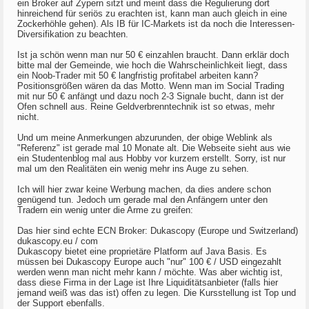
ein Broker auf Zypern sitzt und meint dass die Regulierung dort
hinreichend für seriös zu erachten ist, kann man auch gleich in eine
Zockerhöhle gehen). Als IB für IC-Markets ist da noch die Interessen-
Diversifikation zu beachten.
Ist ja schön wenn man nur 50 € einzahlen braucht. Dann erklär doch
bitte mal der Gemeinde, wie hoch die Wahrscheinlichkeit liegt, dass
ein Noob-Trader mit 50 € langfristig profitabel arbeiten kann?
Positionsgrößen wären da das Motto. Wenn man im Social Trading
mit nur 50 € anfängt und dazu noch 2-3 Signale bucht, dann ist der
Ofen schnell aus. Reine Geldverbrenntechnik ist so etwas, mehr
nicht.
Und um meine Anmerkungen abzurunden, der obige Weblink als
"Referenz" ist gerade mal 10 Monate alt. Die Webseite sieht aus wie
ein Studentenblog mal aus Hobby vor kurzem erstellt. Sorry, ist nur
mal um den Realitäten ein wenig mehr ins Auge zu sehen.
Ich will hier zwar keine Werbung machen, da dies andere schon
genügend tun. Jedoch um gerade mal den Anfängern unter den
Tradern ein wenig unter die Arme zu greifen:
Das hier sind echte ECN Broker: Dukascopy (Europe und Switzerland)
dukascopy.eu / com
Dukascopy bietet eine proprietäre Platform auf Java Basis. Es
müssen bei Dukascopy Europe auch "nur" 100 € / USD eingezahlt
werden wenn man nicht mehr kann / möchte. Was aber wichtig ist,
dass diese Firma in der Lage ist Ihre Liquiditätsanbieter (falls hier
jemand weiß was das ist) offen zu legen. Die Kursstellung ist Top und
der Support ebenfalls.