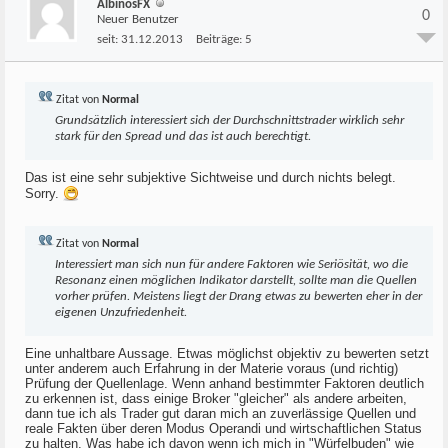
AlbinosFX
0
Neuer Benutzer
seit:
31.12.2013
Beiträge:
5
Zitat von
Normal
Grundsätzlich interessiert sich der Durchschnittstrader wirklich sehr
stark für den Spread und das ist auch berechtigt.
Das ist eine sehr subjektive Sichtweise und durch nichts belegt.
Sorry.
Zitat von
Normal
Interessiert man sich nun für andere Faktoren wie Seriösität, wo die
Resonanz einen möglichen Indikator darstellt, sollte man die Quellen
vorher prüfen. Meistens liegt der Drang etwas zu bewerten eher in der
eigenen Unzufriedenheit.
Eine unhaltbare Aussage. Etwas möglichst objektiv zu bewerten setzt
unter anderem auch Erfahrung in der Materie voraus (und richtig)
Prüfung der Quellenlage. Wenn anhand bestimmter Faktoren deutlich
zu erkennen ist, dass einige Broker "gleicher" als andere arbeiten,
dann tue ich als Trader gut daran mich an zuverlässige Quellen und
reale Fakten über deren Modus Operandi und wirtschaftlichen Status
zu halten. Was habe ich davon wenn ich mich in "Würfelbuden" wie