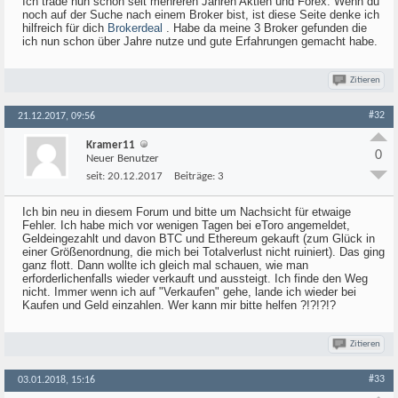
Ich trade nun schon seit mehreren Jahren Aktien und Forex. Wenn du
noch auf der Suche nach einem Broker bist, ist diese Seite denke ich
hilfreich für dich
Brokerdeal
. Habe da meine 3 Broker gefunden die
ich nun schon über Jahre nutze und gute Erfahrungen gemacht habe.
Zitieren
#32
21.12.2017, 09:56
Kramer11
0
Neuer Benutzer
seit:
20.12.2017
Beiträge:
3
Ich bin neu in diesem Forum und bitte um Nachsicht für etwaige
Fehler. Ich habe mich vor wenigen Tagen bei eToro angemeldet,
Geldeingezahlt und davon BTC und Ethereum gekauft (zum Glück in
einer Größenordnung, die mich bei Totalverlust nicht ruiniert). Das ging
ganz flott. Dann wollte ich gleich mal schauen, wie man
erforderlichenfalls wieder verkauft und aussteigt. Ich finde den Weg
nicht. Immer wenn ich auf "Verkaufen" gehe, lande ich wieder bei
Kaufen und Geld einzahlen. Wer kann mir bitte helfen ?!?!?!?
Zitieren
#33
03.01.2018, 15:16