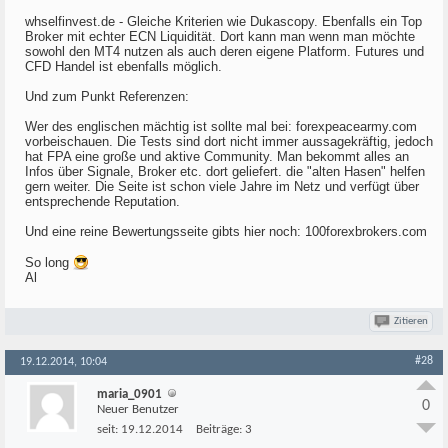
whselfinvest.de - Gleiche Kriterien wie Dukascopy. Ebenfalls ein Top
Broker mit echter ECN Liquidität. Dort kann man wenn man möchte
sowohl den MT4 nutzen als auch deren eigene Platform. Futures und
CFD Handel ist ebenfalls möglich.
Und zum Punkt Referenzen:
Wer des englischen mächtig ist sollte mal bei: forexpeacearmy.com
vorbeischauen. Die Tests sind dort nicht immer aussagekräftig, jedoch
hat FPA eine große und aktive Community. Man bekommt alles an
Infos über Signale, Broker etc. dort geliefert. die "alten Hasen" helfen
gern weiter. Die Seite ist schon viele Jahre im Netz und verfügt über
entsprechende Reputation.
Und eine reine Bewertungsseite gibts hier noch: 100forexbrokers.com
So long
Al
Zitieren
#28
19.12.2014, 10:04
maria_0901
0
Neuer Benutzer
seit:
19.12.2014
Beiträge:
3