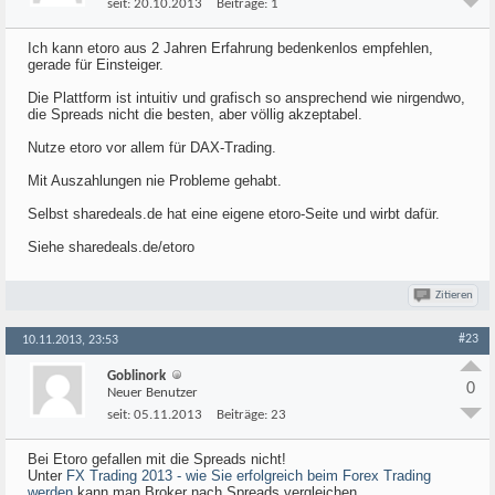
seit:
20.10.2013
Beiträge:
1
Ich kann etoro aus 2 Jahren Erfahrung bedenkenlos empfehlen,
gerade für Einsteiger.
Die Plattform ist intuitiv und grafisch so ansprechend wie nirgendwo,
die Spreads nicht die besten, aber völlig akzeptabel.
Nutze etoro vor allem für DAX-Trading.
Mit Auszahlungen nie Probleme gehabt.
Selbst sharedeals.de hat eine eigene etoro-Seite und wirbt dafür.
Siehe sharedeals.de/etoro
Zitieren
#23
10.11.2013, 23:53
Goblinork
0
Neuer Benutzer
seit:
05.11.2013
Beiträge:
23
Bei Etoro gefallen mit die Spreads nicht!
Unter
FX Trading 2013 - wie Sie erfolgreich beim Forex Trading
werden
kann man Broker nach Spreads vergleichen...