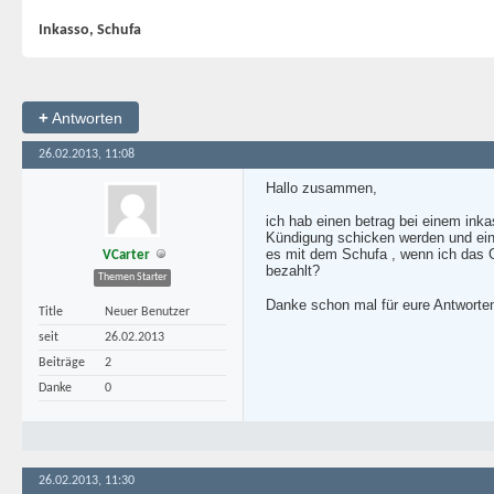
Inkasso, Schufa
+
Antworten
26.02.2013, 11:08
Hallo zusammen,
ich hab einen betrag bei einem inkas
Kündigung schicken werden und ein
es mit dem Schufa , wenn ich das 
VCarter
bezahlt?
Themen Starter
Danke schon mal für eure Antwort
Title
Neuer Benutzer
seit
26.02.2013
Beiträge
2
Danke
0
26.02.2013, 11:30