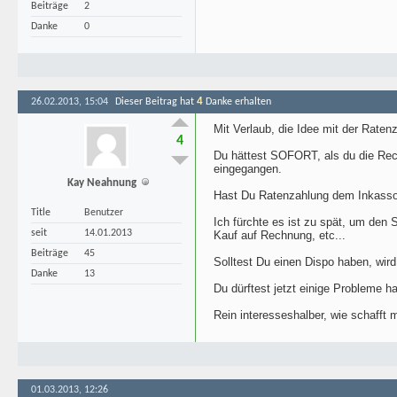
Beiträge
2
Danke
0
4
26.02.2013, 15:04
Dieser Beitrag hat
Danke erhalten
Mit Verlaub, die Idee mit der Ratenza
4
Du hättest SOFORT, als du die Rech
eingegangen.
Kay Neahnung
Hast Du Ratenzahlung dem Inkasso
Title
Benutzer
Ich fürchte es ist zu spät, um den
seit
14.01.2013
Kauf auf Rechnung, etc...
Beiträge
45
Solltest Du einen Dispo haben, wird 
Danke
13
Du dürftest jetzt einige Probleme 
Rein interesseshalber, wie schafft
01.03.2013, 12:26