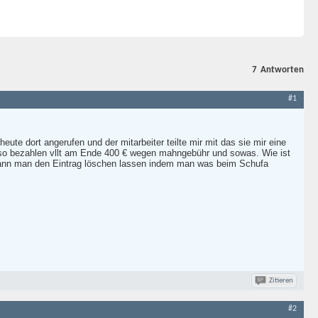
7
Antworten
#1
eute dort angerufen und der mitarbeiter teilte mir mit das sie mir eine
eso bezahlen vllt am Ende 400 € wegen mahngebühr und sowas. Wie ist
kann man den Eintrag löschen lassen indem man was beim Schufa
Zitieren
#2