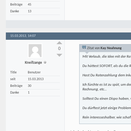
Beiträge
45
Danke
13
15.03.2013, 14:07
0
Zitat von
Kay Neahnung
Mit Verlaub, die Idee mit der Ra
Kneifzange
Du hättest SOFORT, als du die 
Title
Benutzer
Hast Du Ratenzahlung dem Ink
seit
15.03.2013
Ich fürchte es ist zu spät, um 
Beiträge
30
Rechnung, etc...
Danke
1
Solltest Du einen Dispo haben, w
Du dürftest jetzt einige Probl
Rein interesseshalber, wie scha