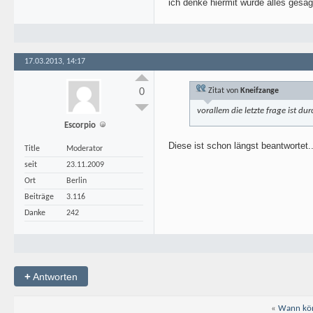
ich denke hiermit wurde alles gesagt
17.03.2013, 14:17
0
Zitat von
Kneifzange
vorallem die letzte frage ist du
Escorpio
Diese ist schon längst beantwortet..
Title
Moderator
seit
23.11.2009
Ort
Berlin
Beiträge
3.116
Danke
242
+
Antworten
«
Wann kön