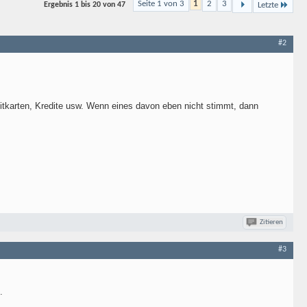
Seite 1 von 3
1
2
3
Ergebnis
1 bis 20 von
47
Letzte
#2
tkarten, Kredite usw. Wenn eines davon eben nicht stimmt, dann
Zitieren
#3
.