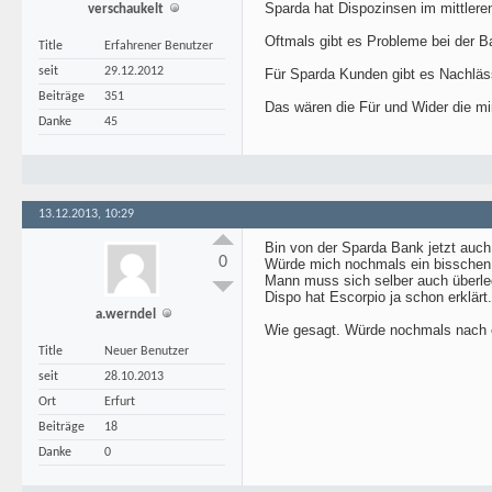
Sparda hat Dispozinsen im mittleren
verschaukelt
Oftmals gibt es Probleme bei der B
Title
Erfahrener Benutzer
seit
29.12.2012
Für Sparda Kunden gibt es Nachläs
Beiträge
351
Das wären die Für und Wider die mir
Danke
45
13.12.2013, 10:29
Bin von der Sparda Bank jetzt auch 
0
Würde mich nochmals ein bissche
Mann muss sich selber auch überleg
Dispo hat Escorpio ja schon erklärt.
a.werndel
Wie gesagt. Würde nochmals nach 
Title
Neuer Benutzer
seit
28.10.2013
Ort
Erfurt
Beiträge
18
Danke
0