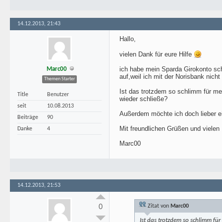
14.12.2013, 21:43
Hallo,
vielen Dank für eure Hilfe
ich habe mein Sparda Girokonto scho
Marc00
auf,weil ich mit der Norisbank nicht 
Themen Starter
Ist das trotzdem so schlimm für m
Title
Benutzer
wieder schließe?
seit
10.08.2013
Außerdem möchte ich doch lieber 
Beiträge
90
Mit freundlichen Grüßen und vielen
Danke
4
Marc00
14.12.2013, 21:53
0
Zitat von
Marc00
Ist das trotzdem so schlimm fü