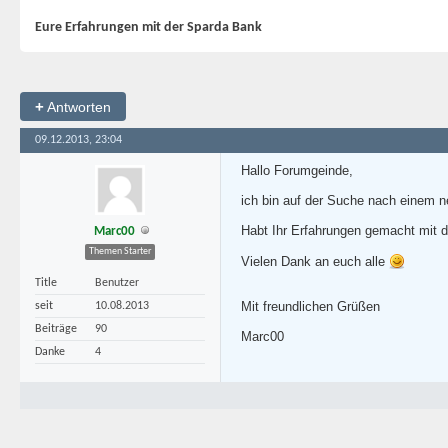
Eure Erfahrungen mit der Sparda Bank
+
Antworten
09.12.2013, 23:04
Hallo Forumgeinde,
ich bin auf der Suche nach einem n
Habt Ihr Erfahrungen gemacht mit 
Marc00
Themen Starter
Vielen Dank an euch alle
Title
Benutzer
Mit freundlichen Grüßen
seit
10.08.2013
Beiträge
90
Marc00
Danke
4