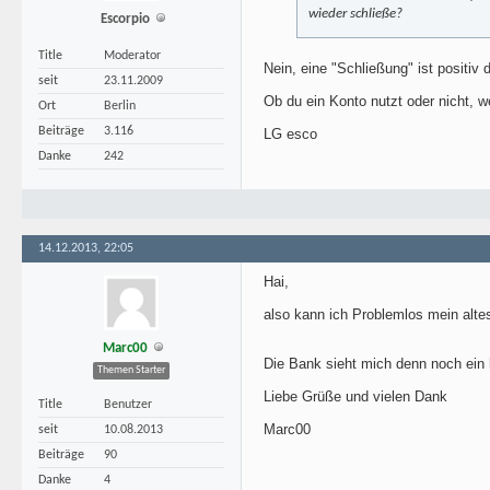
wieder schließe?
Escorpio
Title
Moderator
Nein, eine "Schließung" ist positiv
seit
23.11.2009
Ob du ein Konto nutzt oder nicht, w
Ort
Berlin
Beiträge
3.116
LG esco
Danke
242
14.12.2013, 22:05
Hai,
also kann ich Problemlos mein alte
Marc00
Die Bank sieht mich denn noch ein
Themen Starter
Liebe Grüße und vielen Dank
Title
Benutzer
Marc00
seit
10.08.2013
Beiträge
90
Danke
4