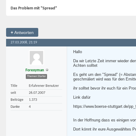
Das Problem mit "Spread"
+
Antworten
27.03.2008, 21:19
Hallo
Da wir Letzte Zeit immer wieder den
Achten solltet
Forexyman
Es geht um den "Spread" (= Abstan
Themen Starter
geschmälert wird was für den Emitt
Title
Erfahrener Benutzer
ihr solltet bevor ihr euch für ein 
seit
26.07.2007
Link dafür
Beiträge
1.373
https://www.boerse-stuttgart.de/pp
Danke
4
In der Hoffnung dass es einigen von
Dort könnt ihr eure Ausgewähltes P