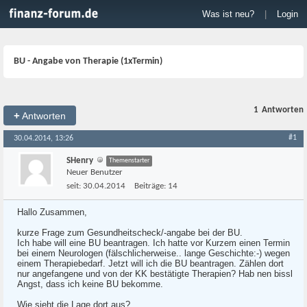
Was ist neu?
|
Login
BU - Angabe von Therapie (1xTermin)
1
Antworten
+
Antworten
#1
30.04.2014, 13:26
SHenry
Themenstarter
Neuer Benutzer
seit:
30.04.2014
Beiträge:
14
Hallo Zusammen,
kurze Frage zum Gesundheitscheck/-angabe bei der BU.
Ich habe will eine BU beantragen. Ich hatte vor Kurzem einen Termin
bei einem Neurologen (fälschlicherweise.. lange Geschichte:-) wegen
einem Therapiebedarf. Jetzt will ich die BU beantragen. Zählen dort
nur angefangene und von der KK bestätigte Therapien? Hab nen bissl
Angst, dass ich keine BU bekomme.
Wie sieht die Lage dort aus?