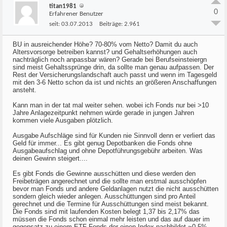
titan1981
0
Erfahrener Benutzer
seit:
03.07.2013
Beiträge:
2.961
BU in ausreichender Höhe? 70-80% vom Netto? Damit du auch
Altersvorsorge betreiben kannst? und Gehaltserhöhungen auch
nachträglich noch anpassbar wären? Gerade bei Berufseinsteiergn
sind meist Gehaltssprünge drin, da sollte man genau aufpassen. Der
Rest der Versicherungslandschaft auch passt und wenn im Tagesgeld
mit den 3-6 Netto schon da ist und nichts an größeren Anschaffungen
ansteht.
Kann man in der tat mal weiter sehen. wobei ich Fonds nur bei >10
Jahre Anlagezeitpunkt nehmen würde gerade in jungen Jahren
kommen viele Ausgaben plötzlich.
Ausgabe Aufschläge sind für Kunden nie Sinnvoll denn er verliert das
Geld für immer... Es gibt genug Depotbanken die Fonds ohne
Ausgabeaufschlag und ohne Depotführungsgebühr arbeiten. Was
deinen Gewinn steigert....
Es gibt Fonds die Gewinne ausschütten und diese werden den
Freibeträgen angerechnet und die sollte man erstmal ausschöpfen
bevor man Fonds und andere Geldanlagen nutzt die nicht ausschütten
sondern gleich wieder anlegen. Ausschüttungen sind pro Anteil
gerechnet und die Termine für Ausschüttungen sind meist bekannt.
Die Fonds sind mit laufenden Kosten belegt 1,37 bis 2,17% das
müssen die Fonds schon einmal mehr leisten und das auf dauer im
gegensatz zu einem ETF Fonds der einen Index nachbildet ~0,5%