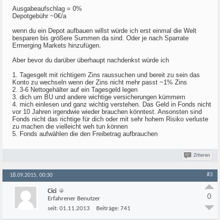
Ausgabeaufschlag = 0%
Depotgebühr ~0€/a
wenn du ein Depot aufbauen willst würde ich erst einmal die Welt
besparen bis größere Summen da sind. Oder je nach Sparrate
Ermerging Markets hinzufügen.
Aber bevor du darüber überhaupt nachdenkst würde ich
1. Tagesgelt mit richtigem Zins raussuchen und bereit zu sein das
Konto zu wechseln wenn der Zins nicht mehr passt ~1% Zins
2. 3-6 Nettogehälter auf ein Tagesgeld legen
3. dich um BU und andere wichtige versicherungen kümmern
4. mich einlesen und ganz wichtig verstehen. Das Geld in Fonds nicht
vor 10 Jahren irgendwie wieder brauchen könntest. Ansonsten sind
Fonds nicht das richtige für dich oder mit sehr hohem Risiko verluste
zu machen die vielleicht weh tun können
5. Fonds aufwählen die den Freibetrag aufbrauchen
Zitieren
#3
18.09.2015, 00:30
Cici
0
Erfahrener Benutzer
seit:
01.11.2013
Beiträge:
741