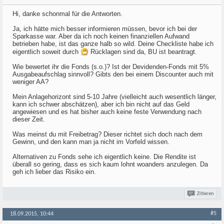
Hi, danke schonmal für die Antworten.
Ja, ich hätte mich besser informieren müssen, bevor ich bei der
Sparkasse war. Aber da ich noch keinen finanziellen Aufwand
betrieben habe, ist das ganze halb so wild. Deine Checkliste habe ich
eigentlich soweit durch
Rücklagen sind da, BU ist beantragt.
Wie bewertet ihr die Fonds (s.o.)? Ist der Devidenden-Fonds mit 5%
Ausgabeaufschlag sinnvoll? Gibts den bei einem Discounter auch mit
weniger AA?
Mein Anlagehorizont sind 5-10 Jahre (vielleicht auch wesentlich länger,
kann ich schwer abschätzen), aber ich bin nicht auf das Geld
angewiesen und es hat bisher auch keine feste Verwendung nach
dieser Zeit.
Was meinst du mit Freibetrag? Dieser richtet sich doch nach dem
Gewinn, und den kann man ja nicht im Vorfeld wissen.
Alternativen zu Fonds sehe ich eigentlich keine. Die Rendite ist
überall so gering, dass es sich kaum lohnt woanders anzulegen. Da
geh ich lieber das Risiko ein.
Zitieren
#5
18.09.2015, 10:44