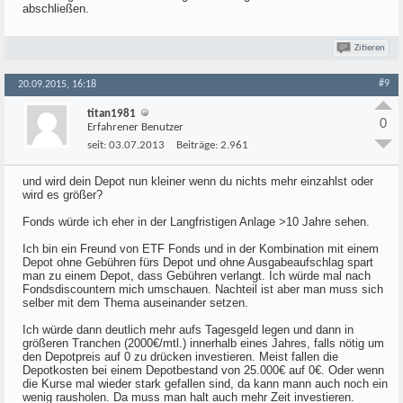
abschließen.
Zitieren
#9
20.09.2015, 16:18
titan1981
0
Erfahrener Benutzer
seit:
03.07.2013
Beiträge:
2.961
und wird dein Depot nun kleiner wenn du nichts mehr einzahlst oder
wird es größer?
Fonds würde ich eher in der Langfristigen Anlage >10 Jahre sehen.
Ich bin ein Freund von ETF Fonds und in der Kombination mit einem
Depot ohne Gebühren fürs Depot und ohne Ausgabeaufschlag spart
man zu einem Depot, dass Gebühren verlangt. Ich würde mal nach
Fondsdiscountern mich umschauen. Nachteil ist aber man muss sich
selber mit dem Thema auseinander setzen.
Ich würde dann deutlich mehr aufs Tagesgeld legen und dann in
größeren Tranchen (2000€/mtl.) innerhalb eines Jahres, falls nötig um
den Depotpreis auf 0 zu drücken investieren. Meist fallen die
Depotkosten bei einem Depotbestand von 25.000€ auf 0€. Oder wenn
die Kurse mal wieder stark gefallen sind, da kann mann auch noch ein
wenig rausholen. Da muss man halt auch mehr Zeit investieren.