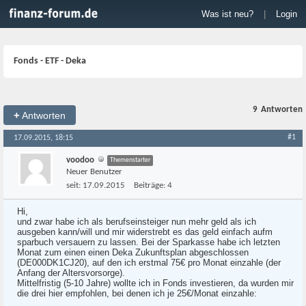
Was ist neu?
|
Login
Fonds - ETF - Deka
9
Antworten
+
Antworten
#1
17.09.2015, 18:15
voodoo
Themenstarter
Neuer Benutzer
seit:
17.09.2015
Beiträge:
4
Hi,
und zwar habe ich als berufseinsteiger nun mehr geld als ich
ausgeben kann/will und mir widerstrebt es das geld einfach aufm
sparbuch versauern zu lassen. Bei der Sparkasse habe ich letzten
Monat zum einen einen Deka Zukunftsplan abgeschlossen
(DE000DK1CJ20), auf den ich erstmal 75€ pro Monat einzahle (der
Anfang der Altersvorsorge).
Mittelfristig (5-10 Jahre) wollte ich in Fonds investieren, da wurden mir
die drei hier empfohlen, bei denen ich je 25€/Monat einzahle: