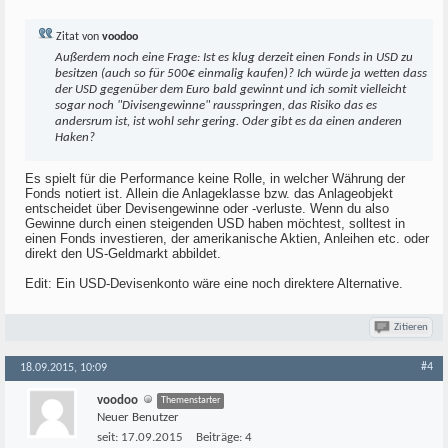
Zitat von
voodoo
Außerdem noch eine Frage: Ist es klug derzeit einen Fonds in USD zu
besitzen (auch so für 500€ einmalig kaufen)? Ich würde ja wetten dass
der USD gegenüber dem Euro bald gewinnt und ich somit vielleicht
sogar noch "Divisengewinne" rausspringen, das Risiko das es
andersrum ist, ist wohl sehr gering. Oder gibt es da einen anderen
Haken?
Es spielt für die Performance keine Rolle, in welcher Währung der
Fonds notiert ist. Allein die Anlageklasse bzw. das Anlageobjekt
entscheidet über Devisengewinne oder -verluste. Wenn du also
Gewinne durch einen steigenden USD haben möchtest, solltest in
einen Fonds investieren, der amerikanische Aktien, Anleihen etc. oder
direkt den US-Geldmarkt abbildet.
Edit: Ein USD-Devisenkonto wäre eine noch direktere Alternative.
Zitieren
#4
18.09.2015, 10:09
voodoo
Themenstarter
Neuer Benutzer
seit:
17.09.2015
Beiträge:
4