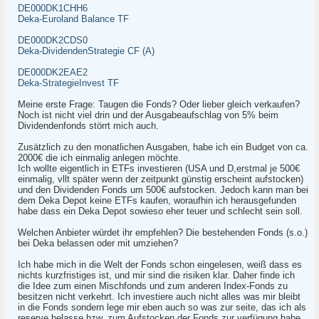
DE000DK1CHH6
Deka-Euroland Balance TF
DE000DK2CDS0
Deka-DividendenStrategie CF (A)
DE000DK2EAE2
Deka-StrategieInvest TF
Meine erste Frage: Taugen die Fonds? Oder lieber gleich verkaufen?
Noch ist nicht viel drin und der Ausgabeaufschlag von 5% beim
Dividendenfonds störrt mich auch.
Zusätzlich zu den monatlichen Ausgaben, habe ich ein Budget von ca.
2000€ die ich einmalig anlegen möchte.
Ich wollte eigentlich in ETFs investieren (USA und D,erstmal je 500€
einmalig, vllt später wenn der zeitpunkt günstig erscheint aufstocken)
und den Dividenden Fonds um 500€ aufstocken. Jedoch kann man bei
dem Deka Depot keine ETFs kaufen, woraufhin ich herausgefunden
habe dass ein Deka Depot sowieso eher teuer und schlecht sein soll.
Welchen Anbieter würdet ihr empfehlen? Die bestehenden Fonds (s.o.)
bei Deka belassen oder mit umziehen?
Ich habe mich in die Welt der Fonds schon eingelesen, weiß dass es
nichts kurzfristiges ist, und mir sind die risiken klar. Daher finde ich
die Idee zum einen Mischfonds und zum anderen Index-Fonds zu
besitzen nicht verkehrt. Ich investiere auch nicht alles was mir bleibt
in die Fonds sondern lege mir eben auch so was zur seite, das ich als
reserve belasse bzw. zum Aufstocken der Fonds zur verfügung habe.