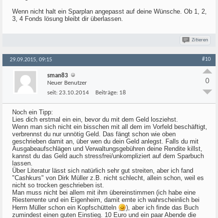
Wenn nicht halt ein Sparplan angepasst auf deine Wünsche. Ob 1, 2,
3, 4 Fonds lösung bleibt dir überlassen.
Zitieren
#10
29.09.2015, 09:15
sman83
0
Neuer Benutzer
seit:
23.10.2014
Beiträge:
18
Noch ein Tipp:
Lies dich erstmal ein ein, bevor du mit dem Geld losziehst.
Wenn man sich nicht ein bisschen mit all dem im Vorfeld beschäftigt,
verbrennst du nur unnötig Geld. Das fängt schon wie oben
geschrieben damit an, über wen du dein Geld anlegst. Falls du mit
Ausgabeaufschlägen und Verwaltungsgebühren deine Rendite killst,
kannst du das Geld auch stressfrei/unkompliziert auf dem Sparbuch
lassen.
Über Literatur lässt sich natürlich sehr gut streiten, aber ich fand
"Cashkurs" von Dirk Müller z.B. nicht schlecht, allein schon, weil es
nicht so trocken geschrieben ist.
Man muss nicht bei allem mit ihm übereinstimmen (ich habe eine
Riesterrente und ein Eigenheim, damit ernte ich wahrscheinlich bei
Herrn Müller schon ein Kopfschütteln
), aber ich finde das Buch
zumindest einen guten Einstieg. 10 Euro und ein paar Abende die