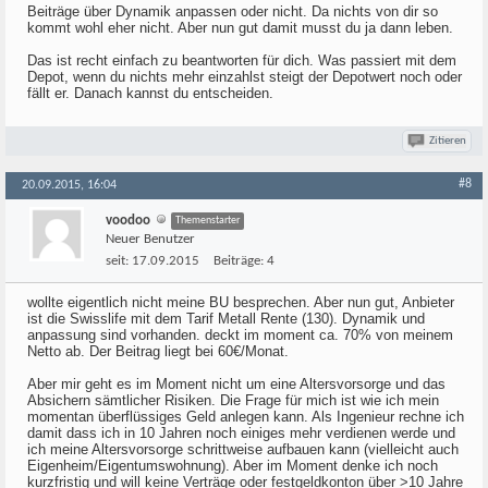
Beiträge über Dynamik anpassen oder nicht. Da nichts von dir so
kommt wohl eher nicht. Aber nun gut damit musst du ja dann leben.
Das ist recht einfach zu beantworten für dich. Was passiert mit dem
Depot, wenn du nichts mehr einzahlst steigt der Depotwert noch oder
fällt er. Danach kannst du entscheiden.
Zitieren
#8
20.09.2015, 16:04
voodoo
Themenstarter
Neuer Benutzer
seit:
17.09.2015
Beiträge:
4
wollte eigentlich nicht meine BU besprechen. Aber nun gut, Anbieter
ist die Swisslife mit dem Tarif Metall Rente (130). Dynamik und
anpassung sind vorhanden. deckt im moment ca. 70% von meinem
Netto ab. Der Beitrag liegt bei 60€/Monat.
Aber mir geht es im Moment nicht um eine Altersvorsorge und das
Absichern sämtlicher Risiken. Die Frage für mich ist wie ich mein
momentan überflüssiges Geld anlegen kann. Als Ingenieur rechne ich
damit dass ich in 10 Jahren noch einiges mehr verdienen werde und
ich meine Altersvorsorge schrittweise aufbauen kann (vielleicht auch
Eigenheim/Eigentumswohnung). Aber im Moment denke ich noch
kurzfristig und will keine Verträge oder festgeldkonton über >10 Jahre