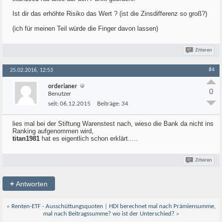
Ist dir das erhöhte Risiko das Wert ? (ist die Zinsdifferenz so groß?)
(ich für meinen Teil würde die Finger davon lassen)
Zitieren
#4
25.02.2016, 12:53
orderianer
0
Benutzer
seit:
06.12.2015
Beiträge:
34
lies mal bei der Stiftung Warenstest nach, wieso die Bank da nicht ins
Ranking aufgenommen wird,
titan1981
hat es eigentlich schon erklärt.....
Zitieren
+
Antworten
«
Renten-ETF - Ausschüttungsquoten
|
HDI berechnet mal nach Prämiensumme,
mal nach Beitragssumme? wo ist der Unterschied?
»