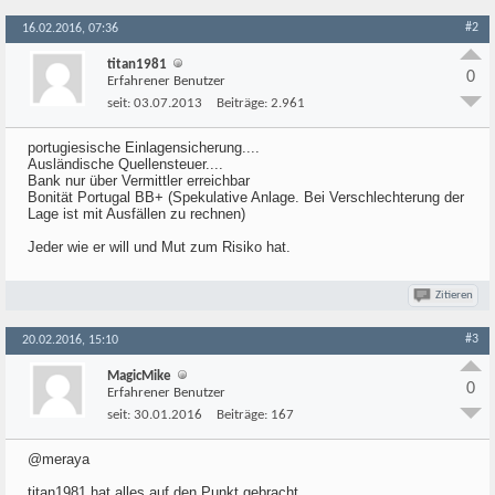
#2
16.02.2016, 07:36
titan1981
0
Erfahrener Benutzer
seit:
03.07.2013
Beiträge:
2.961
portugiesische Einlagensicherung....
Ausländische Quellensteuer....
Bank nur über Vermittler erreichbar
Bonität Portugal BB+ (Spekulative Anlage. Bei Verschlechterung der
Lage ist mit Ausfällen zu rechnen)
Jeder wie er will und Mut zum Risiko hat.
Zitieren
#3
20.02.2016, 15:10
MagicMike
0
Erfahrener Benutzer
seit:
30.01.2016
Beiträge:
167
@meraya
titan1981 hat alles auf den Punkt gebracht.