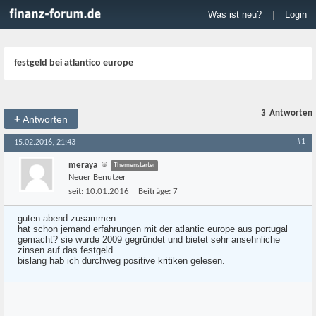
Was ist neu?
|
Login
festgeld bei atlantico europe
3
Antworten
+
Antworten
#1
15.02.2016, 21:43
meraya
Themenstarter
Neuer Benutzer
seit:
10.01.2016
Beiträge:
7
guten abend zusammen.
hat schon jemand erfahrungen mit der atlantic europe aus portugal
gemacht? sie wurde 2009 gegründet und bietet sehr ansehnliche
zinsen auf das festgeld.
bislang hab ich durchweg positive kritiken gelesen.