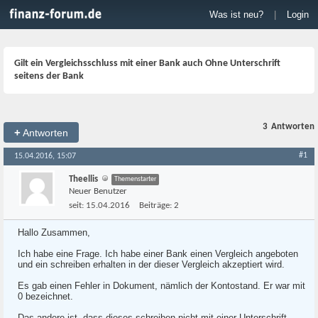
Was ist neu?
|
Login
Gilt ein Vergleichsschluss mit einer Bank auch Ohne Unterschrift
seitens der Bank
3
Antworten
+
Antworten
#1
15.04.2016, 15:07
Theellis
Themenstarter
Neuer Benutzer
seit:
15.04.2016
Beiträge:
2
Hallo Zusammen,
Ich habe eine Frage. Ich habe einer Bank einen Vergleich angeboten
und ein schreiben erhalten in der dieser Vergleich akzeptiert wird.
Es gab einen Fehler in Dokument, nämlich der Kontostand. Er war mit
0 bezeichnet.
Das andere ist, dass dieses schreiben nicht mit einer Unterschrift