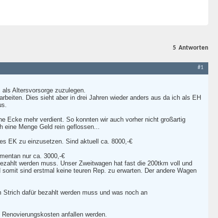
5
Antworten
#1
 als Altersvorsorge zuzulegen.
 arbeiten. Dies sieht aber in drei Jahren wieder anders aus da ich als EH
us.
e Ecke mehr verdient. So konnten wir auch vorher nicht großartig
h eine Menge Geld rein geflossen...
es EK zu einzusetzen. Sind aktuell ca. 8000,-€
mentan nur ca. 3000,-€
bbezahlt werden muss. Unser Zweitwagen hat fast die 200tkm voll und
 somit sind erstmal keine teuren Rep. zu erwarten. Der andere Wagen
m Strich dafür bezahlt werden muss und was noch an
h Renovierungskosten anfallen werden.