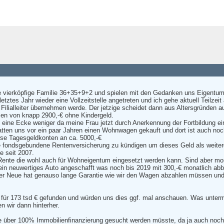
ne vierköpfige Familie 36+35+9+2 und spielen mit den Gedanken uns Eigentum
etztes Jahr wieder eine Vollzeitstelle angetreten und ich gehe aktuell Teilzeit
Filialleiter übernehmen werde. Der jetzige scheidet dann aus Altersgründen a
men von knapp 2900,-€ ohne Kindergeld.
eine Ecke weniger da meine Frau jetzt durch Anerkennung der Fortbildung ein
atten uns vor ein paar Jahren einen Wohnwagen gekauft und dort ist auch noc
rse Tagesgeldkonten an ca. 5000,-€
ine fondsgebundene Rentenversicherung zu kündigen um dieses Geld als weiter
e seit 2007.
 Rente die wohl auch für Wohneigentum eingesetzt werden kann. Sind aber mo
r ein neuwertiges Auto angeschafft was noch bis 2019 mit 300,-€ monatlich a
ser Neue hat genauso lange Garantie wie wir den Wagen abzahlen müssen und
 für 173 tsd € gefunden und würden uns dies ggf. mal anschauen. Was unter
n wir dann hinterher.
eine über 100% Immobilienfinanzierung gesucht werden müsste, da ja auch noc