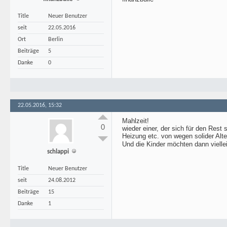
Title
Neuer Benutzer
seit
22.05.2016
Ort
Berlin
Beiträge
5
Danke
0
22.05.2016, 15:32
Mahlzeit!
0
wieder einer, der sich für den Rest
Heizung etc. von wegen solider Alte
Und die Kinder möchten dann vielleic
schlappi
Title
Neuer Benutzer
seit
24.08.2012
Beiträge
15
Danke
1