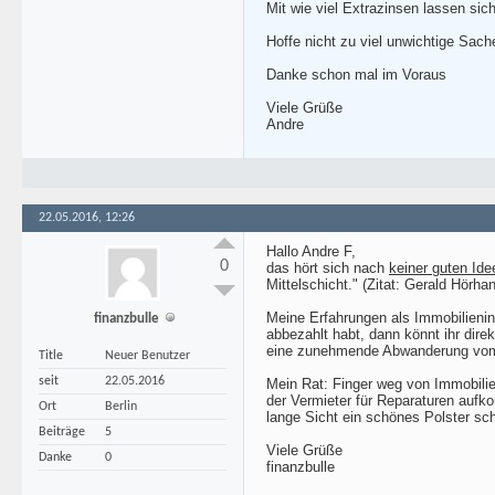
Mit wie viel Extrazinsen lassen sic
Hoffe nicht zu viel unwichtige Sac
Danke schon mal im Voraus
Viele Grüße
Andre
22.05.2016, 12:26
Hallo Andre F,
0
das hört sich nach
keiner guten Ide
Mittelschicht." (Zitat: Gerald Hör
Meine Erfahrungen als Immobilienin
finanzbulle
abbezahlt habt, dann könnt ihr dir
eine zunehmende Abwanderung vom Do
Title
Neuer Benutzer
seit
22.05.2016
Mein Rat: Finger weg von Immobilie
der Vermieter für Reparaturen aufk
Ort
Berlin
lange Sicht ein schönes Polster sch
Beiträge
5
Viele Grüße
Danke
0
finanzbulle