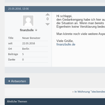
25.05.2016, 13:56
Hi schlappi,
0
den Gedankengang habe ich hier auch
die Situation an. Wenn man bereits
Eigenheim keine Versklavung bedeut
finanzbulle
Man könnte noch viele weitere Aspe
Title
Neuer Benutzer
Viele Grüße,
seit
22.05.2016
finanzbulle.de
Ort
Berlin
Beiträge
5
Danke
0
+
Antworten
«
In Wohnung "steckendes
Ähnliche Themen