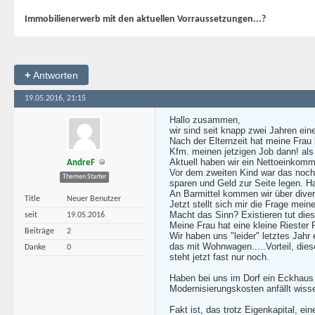
Immobilienerwerb mit den aktuellen Vorraussetzungen...?
+
Antworten
19.05.2016, 21:15
Hallo zusammen,
wir sind seit knapp zwei Jahren ei
Nach der Elternzeit hat meine Frau l
Kfm. meinen jetzigen Job dann! als 
Aktuell haben wir ein Nettoeinkom
AndreF
Vor dem zweiten Kind war das noch 
Themen Starter
sparen und Geld zur Seite legen. H
An Barmittel kommen wir über dive
Title
Neuer Benutzer
Jetzt stellt sich mir die Frage me
Macht das Sinn? Existieren tut dies
seit
19.05.2016
Meine Frau hat eine kleine Riester
Beiträge
2
Wir haben uns "leider" letztes Jah
das mit Wohnwagen.....Vorteil, die
Danke
0
steht jetzt fast nur noch.
Haben bei uns im Dorf ein Eckhaus
Modernisierungskosten anfällt wisse
Fakt ist, das trotz Eigenkapital, 