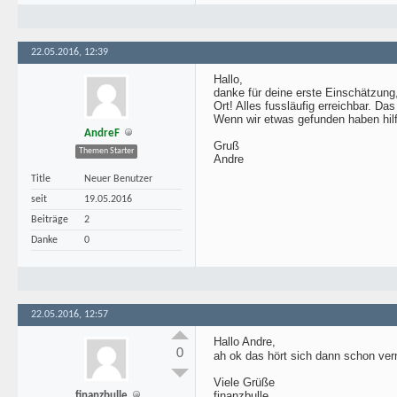
22.05.2016, 12:39
Hallo,
danke für deine erste Einschätzung,
Ort! Alles fussläufig erreichbar. D
Wenn wir etwas gefunden haben hilft
AndreF
Gruß
Themen Starter
Andre
Title
Neuer Benutzer
seit
19.05.2016
Beiträge
2
Danke
0
22.05.2016, 12:57
Hallo Andre,
0
ah ok das hört sich dann schon vern
Viele Grüße
finanzbulle
finanzbulle