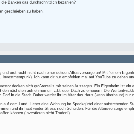
h die Banken das durchschnittlich bezahlen?
hen geschrieben zu haben.
e
und erst recht nicht nach einer soliden Altersvorsorge an! Mit "einem Eigen
han, Investmentpunk). Ich kann dir nur empfehlen mal auf YouTube zu gehen u
vestor decken sich größtenteils mit seinen Aussagen. Ein Eigenheim ist ein
ekt den nächsten aufnehmen um z.B. euer Dach zu erneuern. Die Wertentwicklu
rf in die Stadt. Daher werdet ihr im Alter das Haus (wenn überhaupt) nur z
n auf dem Land. Lieber eine Wohnung im Speckgürtel einer aufstrebenden St
ommen und ihr habt weder Stress noch Schulden. Für die Altersvorsorge empfie
affen können (Investieren nicht Traden!).