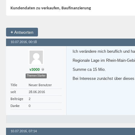
Kundendaten zu verkaufen, Baufinanzierung
+
Antworten
10.07.2016, 00:18
Ich verändere mich beruflich und 
Regionale Lage im Rhein-Main-Gebie
Summe ca 15 Mio.
v3000
Themen Starter
Bei Interesse zunächst über dieses
Title
Neuer Benutzer
seit
28.06.2016
Beiträge
2
Danke
0
10.07.2016, 07:14