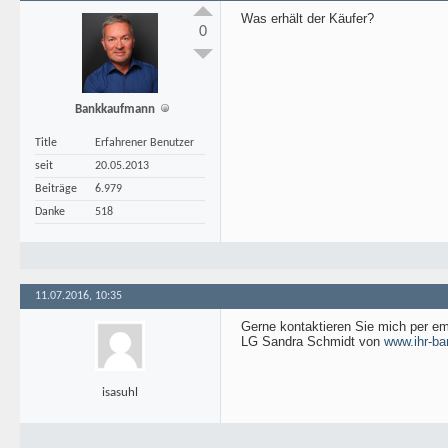
Was erhält der Käufer?
0
Bankkaufmann
Title
Erfahrener Benutzer
seit
20.05.2013
Beiträge
6.979
Danke
518
11.07.2016, 10:35
Gerne kontaktieren Sie mich per em
LG Sandra Schmidt von
www.ihr-ba
isasuhl