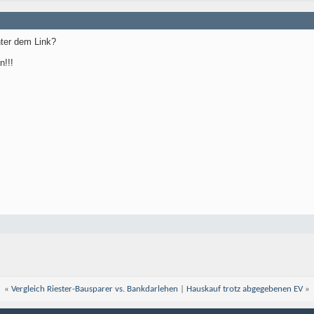
nter dem Link?
n!!!
«
Vergleich Riester-Bausparer vs. Bankdarlehen
|
Hauskauf trotz abgegebenen EV
»