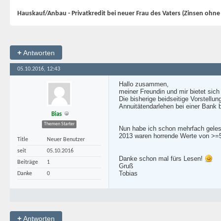
Hauskauf/Anbau - Privatkredit bei neuer Frau des Vaters (Zinsen ohn
+
Antworten
05.10.2016, 12:43
Hallo zusammen,
meiner Freundin und mir bietet sic
Die bisherige beidseitige Vorstellu
Annuitätendarlehen bei einer Bank
Bias
Themen Starter
Nun habe ich schon mehrfach gelese
2013 waren horrende Werte von >=5%
Title
Neuer Benutzer
seit
05.10.2016
Danke schon mal fürs Lesen!
Beiträge
1
Gruß
Tobias
Danke
0
+
Antworten