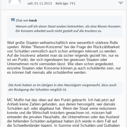
seit:
01.11.2013
Beiträge:
741
Zitat von
tneub
Warum soll ich einen Staat anders betrachten, als eine Riesen-Konzern.
Ein Konzern arbeitet auch nicht gezielt auf die Insolenz zu.
Weil große Staaten weltwirtschaftlich eine wesentlich stärkere Rolle
spielen. Wobei "Riesen-Konzerne" bei der Frage der Rückzählbarkeit
von Schulden vermutlich auch schon anfangen relevant zu werden.
Auf die Insolvenz arbeitet man da sicher nirgends gezielt hin, nur es
ist ein Punkt, der sich irgendwann bei gewissen Staaten oder
Unternehmen nicht vermeiden lässt. Wie oben schon angedeutet,
einzelne Staaten oder Konzerne können ja auch schuldenfei sein, nur
es können halt niemals
alle
schuldenfrei werden.
Die Amis haben es im übrigen in den Neunzigern vorgemacht, dass auch
ein Rückgang der Schulden möglich ist.
MC Muffin hat das oben auf den Punkt gebracht. Ich hab jetzt auf
Anhieb keine Zahlen gefunden, aus denen hervorgeht, wer damals
Schulden auf- oder abgebaut hat. Wenn der Staat seine reduzieren
konnte und die Wirtschaft trotzdem gewachsen ist, müssen halt
entweder die privaten Haushalte, die Unternehmen oder das Ausland
die fehlenden Schulden aufgebaut haben (ich würde in dem Fall auf
die Schwellenländer tippen). In Summe sind Schulden und Guthaben