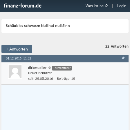
Was ist neu?
|
Login
Schäubles schwarze Null hat null Sinn
22
Antworten
+
Antworten
#1
01.12.2016, 11:52
dirkmueller
Themenstarter
Neuer Benutzer
seit:
25.08.2016
Beiträge:
15