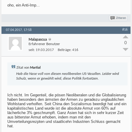
oho, ein Anti-Imp...
Zitieren
#16
07.04.2017, 17:58
Malapascua
0
Erfahrener Benutzer
seit:
19.03.2017
Beiträge:
416
Zitat von
Martial
Hab die Nase voll von diesen neoliberalen US-Vasallen. Leider wird
Schulz, wenn er gewählt wird, diese Politik fortsetzen.
Ich nicht. Im Gegenteil, die pösen Neoliberalen und die Globalisierung
haben besonders den ärmsten der Armen zu geradezu unglaublichen
Wohlstand verholfen. Seit China den Sozialismus beerdigt hat und ein
kapitalistisches Land wurde ist die absolute Armut von 60% auf
lächerliche 3% geschrumpft. Ganz Asien hat sich in sehr kurzer Zeit
aus bitterster Armut erhoben, indem man mit den
Umverteilungsrezpten und staatlicehn Industrien Schluss gemacht
hat.