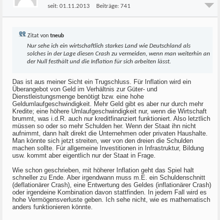
seit:
01.11.2013
Beiträge:
741
Zitat von
tneub
Nur sehe ich ein wirtschaftlich starkes Land wie Deutschland als
solches in der Lage diesen Crash zu vermeiden, wenn man weiterhin an
der Null festhält und die Inflation für sich arbeiten lässt.
Das ist aus meiner Sicht ein Trugschluss. Für Inflation wird ein
Überangebot von Geld im Verhältnis zur Güter- und
Dienstleistungsmenge benötigt bzw. eine hohe
Geldumlaufgeschwindigkeit. Mehr Geld gibt es aber nur durch mehr
Kredite; eine höhere Umlaufgeschwindigkeit nur, wenn die Wirtschaft
brummt, was i.d.R. auch nur kreditfinanziert funktioniert. Also letztlich
müssen so oder so mehr Schulden her. Wenn der Staat ihn nicht
aufnimmt, dann halt direkt die Unternehmen oder privaten Haushalte.
Man könnte sich jetzt streiten, wer von den dreien die Schulden
machen sollte. Für allgemeine Investitionen in Infrastruktur, Bildung
usw. kommt aber eigentlich nur der Staat in Frage.
Wie schon geschrieben, mit höherer Inflation geht das Spiel halt
schneller zu Ende. Aber irgendwann muss m.E. ein Schuldenschnitt
(deflationärer Crash), eine Entwertung des Geldes (inflationärer Crash)
oder irgendeine Kombination davon stattfinden. In jedem Fall wird es
hohe Vermögensverluste geben. Ich sehe nicht, wie es mathematisch
anders funktionieren könnte.