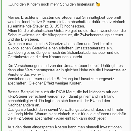
....und den Kindern noch mehr Schulden hinterlässt.
Meines Erachtens müssten die Steuern auf Sinnhaftigkeit überprüft
werden. Inneffektive Steuern einfach abschaffen, dafür relativ einfach
zu ermittelnde Steuer (z.B. UST) hochsetzen.
Allein für die alkoholischen Getränke gibt es die Branntweinsteuer, die
Schaumweinsteuer, die Alkopopsteuer, die Zwischenerzeugnissteuer
und die Biersteuer.
Da könnte man gleich 5 Gesetze abschaffen und führt für alle
alkoholischen Getränke einen erhöhten Umsatzsteuersatz ein.
Daneben gibt es übrigens noch die Schankerlaubnissteuer und die
Getränkesteuer, die den Kommunen zusteht.
Die Versicherungen sind von der Umsatzsteuer befreit. Dafür gibt es
dann eine Versicherungssteuer in gleicher Höhe wie die Umsatzsteuer.
Verstehe das wer will.
Versicherungssteuer und die Befreiung im Umsatzsteuergesetz
abschaffen. Gleicher Effekt weniger Kosten.
Bestes Beispiel ist auch die PKW Maut, die bei Inländern mit der
KFZ-Steuer verrechnet werden soll, damit ja niemand im Inland
benachteiligt wird. Da legt man sich liber mit der EU und den
Nachbarländern an.
Das ganze kostet dann soviel Verwaltungsaufwand, dass nicht mehr
viel übrig bleibt. Warum nicht einfach Maut für alle einführen und dafür
die KFZ Steuer abschaffen? Aber einfach kann doch jeder.
Aus den dann eingesparten Kosten kann man sinnvoll Investitionen