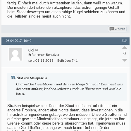
fertig. Einfach mal durch Amtsstuben laufen, dann weiß man warum.
Die meisten dort sitzenden akzeptieren das extrem geringe Gehalt
beim Staat deswegen um einen ruhige Kugel schieben zu können und
die Hellsten sind es meist auch nicht.
Zitieren
#18
08.04.2017, 16:40
Cici
0
Erfahrener Benutzer
seit:
01.11.2013
Beiträge:
741
Zitat von
Malapascua
Und welche Investitionen sind denn so Mega Sinnvoll? Das meist was
der Staat anfasst, ist der allerletzte Dreck, ist überteuert und wird nie
fertig.
Straßen beispielsweise. Dass der Staat ineffizient arbeitet ist ein
anderes Problem, ändert aber nichts daran, dass Investitionen in die
Infrastruktur irgendwann getätigt werden müssen. Unsere Straßen sind
auf eine gewisse Mindesthaltbarkeitsdauer ausgelegt, die jetzt an ihre
Grenze kommt oder diese bereits überschritten hat. Irgendwann muss
da also Geld fließen, solange wir noch keine Drohnen für den