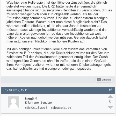
Was hier eine Rolle spielt, ist die Höhe der Zinsbeträge, die jährlich
geleistet werden muss. Die BRD hätte heute die (vermutlich
einmalige) Chance sich zu negativen Renditen zu verschulden, d.h. es
müssten weniger Schulden zurückgezahlt werden, als bei der
Emission eingenommen würden. Und das zu einer extrem niedrigen
jährlichen Zinsrate. Warum nutzt man diese Möglichkeit nicht? Das
wäre wesentlich effektiver, als in ein paar Jahren feststellen zu
müssen, dass wichtige Investitionen vernachlässig wurden und die
Lage dann akut geworden ist, so dass die Investitionen zu weit
höheren Kosten nachgeholt werden müssen. Gerade dadurch lastet
man m.E. unseren Nachkommen höhere Kosten auf!
Mit den richtigen Investitionen ließe sich zudem das Verhältnis von
Zinslast zu BIP senken, d.h. die Rückzahlung würde für den Steuern
zahlenden Teil der Volkswirtschaft gerechnet erträglicher. Der Crash
wird irgendeine Generation ohnehin treffen, die dann einen Großteil
ihres Vermögens verlieren wird, nur mit höheren Zinsbelastungen geht
das halt schneller als mit niedrigeren oder gar negativen.
Zitieren
#8
17.01.2017, 15:11
tneub
0
Erfahrener Benutzer
seit:
05.08.2016
Beiträge:
2.793