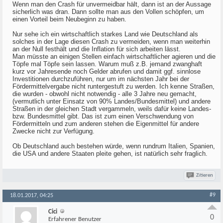
Wenn man den Crash für unvermeidbar hält, dann ist an der Aussage
sicherlich was dran. Dann sollte man aus den Vollen schöpfen, um
einen Vorteil beim Neubeginn zu haben.
Nur sehe ich ein wirtschaftlich starkes Land wie Deutschland als
solches in der Lage diesen Crash zu vermeiden, wenn man weiterhin
an der Null festhält und die Inflation für sich arbeiten lässt.
Man müsste an einigen Stellen einfach wirtschaftlicher agieren und die
Töpfe mal Töpfe sein lassen. Warum muß z.B. jemand zwanghaft
kurz vor Jahresende noch Gelder abrufen und damit ggf. sinnlose
Investitionen durchzuführen, nur um im nächsten Jahr bei der
Fördermittelvergabe nicht runtergestuft zu werden. Ich kenne Straßen,
die wurden - obwohl nicht notwendig - alle 3 Jahre neu gemacht,
(vermutlich unter Einsatz von 90% Landes/Bundesmittel) und andere
Straßen in der gleichen Stadt vergammeln, weils dafür keine Landes-
bzw. Bundesmittel gibt. Das ist zum einen Verschwendung von
Fördermitteln und zum anderen stehen die Eigenmittel für andere
Zwecke nicht zur Verfügung.
Ob Deutschland auch bestehen würde, wenn rundrum Italien, Spanien,
die USA und andere Staaten pleite gehen, ist natürlich sehr fraglich.
Zitieren
#9
18.01.2017, 04:25
Cici
0
Erfahrener Benutzer