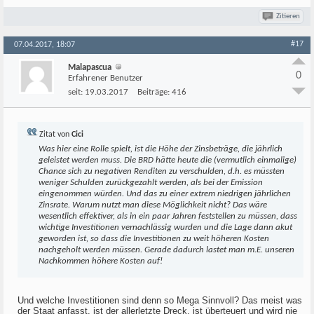
Zitieren
#17
07.04.2017, 18:07
Malapascua
0
Erfahrener Benutzer
seit:
19.03.2017
Beiträge:
416
Zitat von
Cici
Was hier eine Rolle spielt, ist die Höhe der Zinsbeträge, die jährlich
geleistet werden muss. Die BRD hätte heute die (vermutlich einmalige)
Chance sich zu negativen Renditen zu verschulden, d.h. es müssten
weniger Schulden zurückgezahlt werden, als bei der Emission
eingenommen würden. Und das zu einer extrem niedrigen jährlichen
Zinsrate. Warum nutzt man diese Möglichkeit nicht? Das wäre
wesentlich effektiver, als in ein paar Jahren feststellen zu müssen, dass
wichtige Investitionen vernachlässig wurden und die Lage dann akut
geworden ist, so dass die Investitionen zu weit höheren Kosten
nachgeholt werden müssen. Gerade dadurch lastet man m.E. unseren
Nachkommen höhere Kosten auf!
Und welche Investitionen sind denn so Mega Sinnvoll? Das meist was
der Staat anfasst, ist der allerletzte Dreck, ist überteuert und wird nie