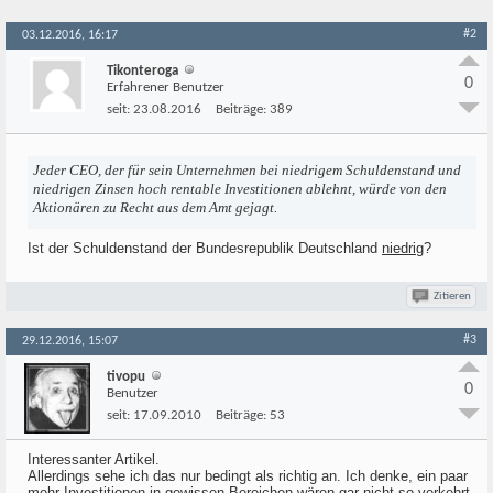
#2
03.12.2016, 16:17
Tikonteroga
0
Erfahrener Benutzer
seit:
23.08.2016
Beiträge:
389
Jeder CEO, der für sein Unternehmen bei niedrigem Schuldenstand und
niedrigen Zinsen hoch rentable Investitionen ablehnt, würde von den
Aktionären zu Recht aus dem Amt gejagt.
Ist der Schuldenstand der Bundesrepublik Deutschland
niedrig
?
Zitieren
#3
29.12.2016, 15:07
tivopu
0
Benutzer
seit:
17.09.2010
Beiträge:
53
Interessanter Artikel.
Allerdings sehe ich das nur bedingt als richtig an. Ich denke, ein paar
mehr Investitionen in gewissen Bereichen wären gar nicht so verkehrt