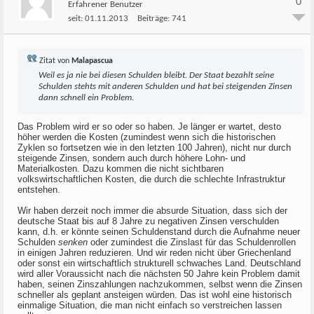
0
Erfahrener Benutzer
seit:
01.11.2013
Beiträge:
741
Zitat von
Malapascua
Weil es ja nie bei diesen Schulden bleibt. Der Staat bezahlt seine
Schulden stehts mit anderen Schulden und hat bei steigenden Zinsen
dann schnell ein Problem.
Das Problem wird er so oder so haben. Je länger er wartet, desto
höher werden die Kosten (zumindest wenn sich die historischen
Zyklen so fortsetzen wie in den letzten 100 Jahren), nicht nur durch
steigende Zinsen, sondern auch durch höhere Lohn- und
Materialkosten. Dazu kommen die nicht sichtbaren
volkswirtschaftlichen Kosten, die durch die schlechte Infrastruktur
entstehen.
Wir haben derzeit noch immer die absurde Situation, dass sich der
deutsche Staat bis auf 8 Jahre zu negativen Zinsen verschulden
kann, d.h. er könnte seinen Schuldenstand durch die Aufnahme neuer
Schulden
senken
oder zumindest die Zinslast für das Schuldenrollen
in einigen Jahren reduzieren. Und wir reden nicht über Griechenland
oder sonst ein wirtschaftlich strukturell schwaches Land. Deutschland
wird aller Voraussicht nach die nächsten 50 Jahre kein Problem damit
haben, seinen Zinszahlungen nachzukommen, selbst wenn die Zinsen
schneller als geplant ansteigen würden. Das ist wohl eine historisch
einmalige Situation, die man nicht einfach so verstreichen lassen