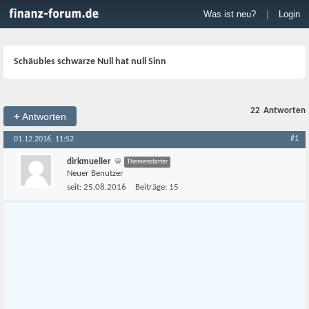
Was ist neu?
|
Login
Schäubles schwarze Null hat null Sinn
22
Antworten
+
Antworten
#1
01.12.2016, 11:52
dirkmueller
Themenstarter
Neuer Benutzer
seit:
25.08.2016
Beiträge:
15