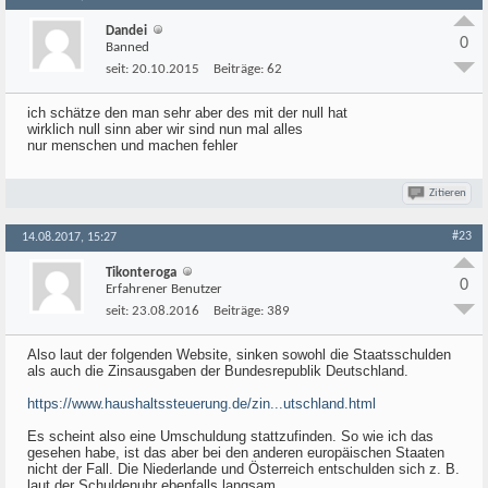
Dandei
0
Banned
seit:
20.10.2015
Beiträge:
62
ich schätze den man sehr aber des mit der null hat
wirklich null sinn aber wir sind nun mal alles
nur menschen und machen fehler
Zitieren
#23
14.08.2017, 15:27
Tikonteroga
0
Erfahrener Benutzer
seit:
23.08.2016
Beiträge:
389
Also laut der folgenden Website, sinken sowohl die Staatsschulden
als auch die Zinsausgaben der Bundesrepublik Deutschland.
https://www.haushaltssteuerung.de/zin...utschland.html
Es scheint also eine Umschuldung stattzufinden. So wie ich das
gesehen habe, ist das aber bei den anderen europäischen Staaten
nicht der Fall. Die Niederlande und Österreich entschulden sich z. B.
laut der Schuldenuhr ebenfalls langsam.