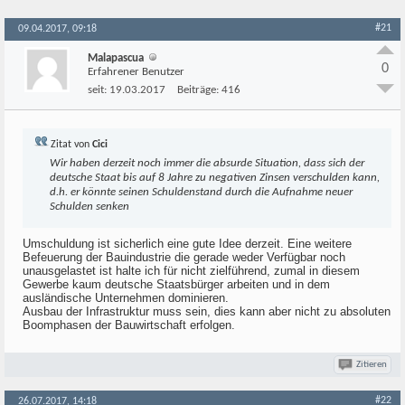
#21
09.04.2017, 09:18
Malapascua
0
Erfahrener Benutzer
seit:
19.03.2017
Beiträge:
416
Zitat von
Cici
Wir haben derzeit noch immer die absurde Situation, dass sich der
deutsche Staat bis auf 8 Jahre zu negativen Zinsen verschulden kann,
d.h. er könnte seinen Schuldenstand durch die Aufnahme neuer
Schulden
senken
Umschuldung ist sicherlich eine gute Idee derzeit. Eine weitere
Befeuerung der Bauindustrie die gerade weder Verfügbar noch
unausgelastet ist halte ich für nicht zielführend, zumal in diesem
Gewerbe kaum deutsche Staatsbürger arbeiten und in dem
ausländische Unternehmen dominieren.
Ausbau der Infrastruktur muss sein, dies kann aber nicht zu absoluten
Boomphasen der Bauwirtschaft erfolgen.
Zitieren
#22
26.07.2017, 14:18