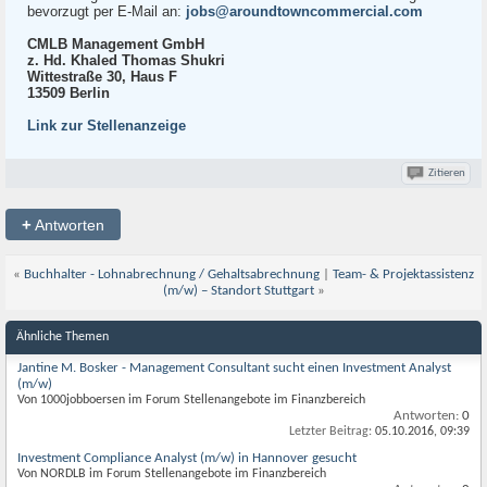
bevorzugt per E-Mail an:
jobs@aroundtowncommercial.com
CMLB Management GmbH
z. Hd. Khaled Thomas Shukri
Wittestraße 30, Haus F
13509 Berlin
Link zur Stellenanzeige
Zitieren
+
Antworten
«
Buchhalter - Lohnabrechnung / Gehaltsabrechnung
|
Team- & Projektassistenz
(m/w) – Standort Stuttgart
»
Ähnliche Themen
Jantine M. Bosker - Management Consultant sucht einen Investment Analyst
(m/w)
Von 1000jobboersen im Forum Stellenangebote im Finanzbereich
Antworten:
0
Letzter Beitrag:
05.10.2016,
09:39
Investment Compliance Analyst (m/w) in Hannover gesucht
Von NORDLB im Forum Stellenangebote im Finanzbereich