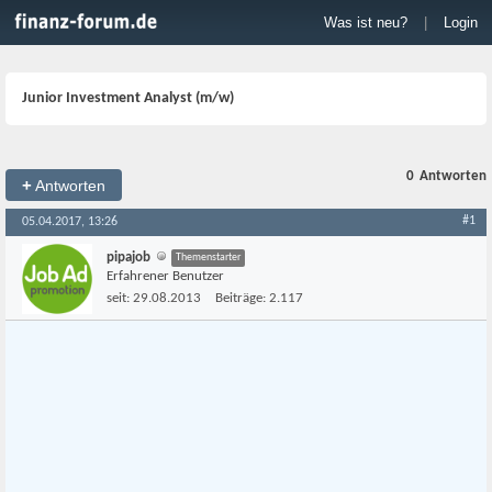
Was ist neu?
|
Login
Junior Investment Analyst (m/w)
0
Antworten
+
Antworten
#1
05.04.2017, 13:26
pipajob
Themenstarter
Erfahrener Benutzer
seit:
29.08.2013
Beiträge:
2.117