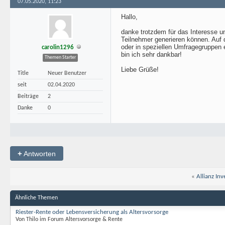
07.05.2020, 11:23
Hallo,
danke trotzdem für das Interesse un
Teilnehmer generieren können. Auf d
oder in speziellen Umfragegruppen 
carolin1296
bin ich sehr dankbar!
Themen Starter
Liebe Grüße!
Title
Neuer Benutzer
seit
02.04.2020
Beiträge
2
Danke
0
+
Antworten
«
Allianz Inv
Ähnliche Themen
Riester-Rente oder Lebensversicherung als Altersvorsorge
Von Thilo im Forum Altersvorsorge & Rente