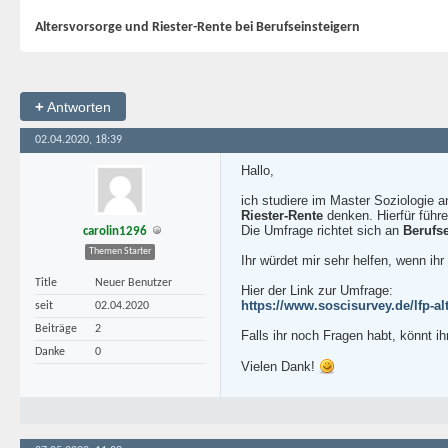
Altersvorsorge und Riester-Rente bei Berufseinsteigern
+
Antworten
02.04.2020, 18:39
Hallo,
ich studiere im Master Soziologie 
Riester-Rente
denken. Hierfür führ
Die Umfrage richtet sich an
Berufs
carolin1296
Themen Starter
Ihr würdet mir sehr helfen, wenn ih
Title
Neuer Benutzer
Hier der Link zur Umfrage:
https://www.soscisurvey.de/lfp-al
seit
02.04.2020
Beiträge
2
Falls ihr noch Fragen habt, könnt ih
Danke
0
Vielen Dank!