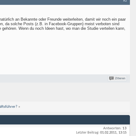
#2
atürlich an Bekannte oder Freunde weiterleiten, damit wir noch ein paar
den, da solche Posts (z.B. in Facebook-Gruppen) meist verboten sind
pe gehören. Wenn du noch Ideen hast, wo man die Studie verteilen kann,
Zitieren
äftsführer?
»
Antworten:
13
Letzter Beitrag:
01.02.2011,
13:15