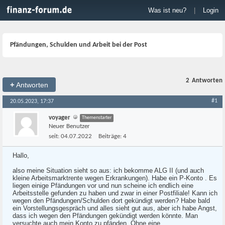
Was ist neu?
|
Login
Pfändungen, Schulden und Arbeit bei der Post
2
Antworten
+
Antworten
#1
20.05.2023, 17:37
voyager
Themenstarter
Neuer Benutzer
seit:
04.07.2022
Beiträge:
4
Hallo,
also meine Situation sieht so aus: ich bekomme ALG II (und auch
kleine Arbeitsmarktrente wegen Erkrankungen). Habe ein P-Konto . Es
liegen einige Pfändungen vor und nun scheine ich endlich eine
Arbeitsstelle gefunden zu haben und zwar in einer Postfiliale! Kann ich
wegen den Pfändungen/Schulden dort gekündigt werden? Habe bald
ein Vorstellungsgespräch und alles sieht gut aus, aber ich habe Angst,
dass ich wegen den Pfändungen gekündigt werden könnte. Man
versuchte auch mein Konto zu pfänden. Ohne eine