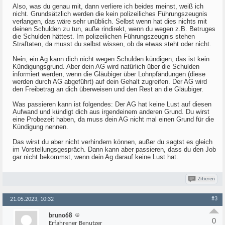
Also, was du genau mit, dann verliere ich beides meinst, weiß ich
nicht. Grundsätzlich werden die kein polizeiliches Führungszeugnis
verlangen, das wäre sehr unüblich. Selbst wenn hat dies nichts mit
deinen Schulden zu tun, auße rindirekt, wenn du wegen z.B. Betruges
die Schulden hättest. Im polizeilichen Führungszeugnis stehen
Straftaten, da musst du selbst wissen, ob da etwas steht oder nicht.
Nein, ein Ag kann dich nicht wegen Schulden kündigen, das ist kein
Kündigungsgrund. Aber dein AG wird natürlich über die Schulden
informiert werden, wenn die Gläubiger über Lohnpfändungen (diese
werden durch AG abgeführt) auf dein Gehalt zugreifen. Der AG wird
den Freibetrag an dich überweisen und den Rest an die Gläubiger.
Was passieren kann ist folgendes: Der AG hat keine Lust auf diesen
Aufwand und kündigt dich aus irgendeinem anderen Grund. Du wirst
eine Probezeit haben, da muss dein AG nicht mal einen Grund für die
Kündigung nennen.
Das wirst du aber nicht verhindern können, außer du sagtst es gleich
im Vorstellungsgespräch. Dann kann aber passieren, dass du den Job
gar nicht bekommst, wenn dein Ag darauf keine Lust hat.
Zitieren
#3
21.05.2023, 10:32
bruno68
0
Erfahrener Benutzer