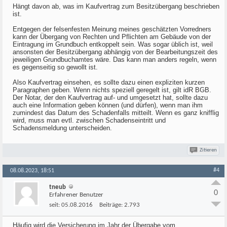
Hängt davon ab, was im Kaufvertrag zum Besitzübergang beschrieben
ist.
Entgegen der felsenfesten Meinung meines geschätzten Vorredners
kann der Übergang von Rechten und Pflichten am Gebäude von der
Eintragung im Grundbuch entkoppelt sein. Was sogar üblich ist, weil
ansonsten der Besitzübergang abhängig von der Bearbeitungszeit des
jeweiligen Grundbuchamtes wäre. Das kann man anders regeln, wenn
es gegenseitig so gewollt ist.
Also Kaufvertrag einsehen, es sollte dazu einen expliziten kurzen
Paragraphen geben. Wenn nichts speziell geregelt ist, gilt idR BGB.
Der Notar, der den Kaufvertrag auf- und umgesetzt hat, sollte dazu
auch eine Information geben können (und dürfen), wenn man ihm
zumindest das Datum des Schadenfalls mitteilt. Wenn es ganz knifflig
wird, muss man evtl. zwischen Schadenseintritt und
Schadensmeldung unterscheiden.
Zitieren
#4
08.08.2023, 18:51
tneub
0
Erfahrener Benutzer
seit:
05.08.2016
Beiträge:
2.793
Häufig wird die Versicherung im Jahr der Übergabe vom