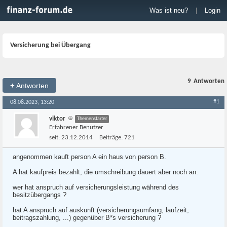
Was ist neu?
|
Login
Versicherung bei Übergang
9
Antworten
+
Antworten
#1
08.08.2023, 13:20
viktor
Themenstarter
Erfahrener Benutzer
seit:
23.12.2014
Beiträge:
721
angenommen kauft person A ein haus von person B.
A hat kaufpreis bezahlt, die umschreibung dauert aber noch an.
wer hat anspruch auf versicherungsleistung während des
besitzübergangs ?
hat A anspruch auf auskunft (versicherungsumfang, laufzeit,
beitragszahlung, ...) gegenüber B*s versicherung ?