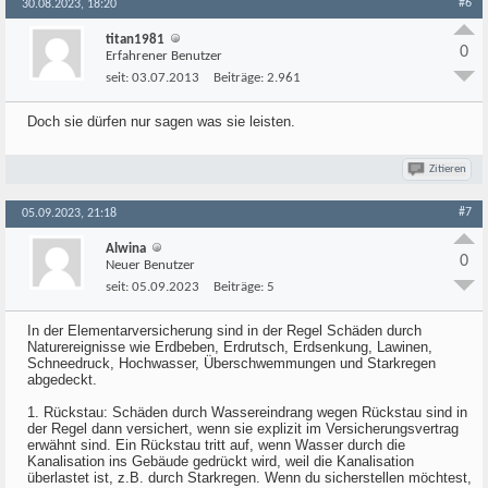
#6
30.08.2023, 18:20
titan1981
0
Erfahrener Benutzer
seit:
03.07.2013
Beiträge:
2.961
Doch sie dürfen nur sagen was sie leisten.
Zitieren
#7
05.09.2023, 21:18
Alwina
0
Neuer Benutzer
seit:
05.09.2023
Beiträge:
5
In der Elementarversicherung sind in der Regel Schäden durch
Naturereignisse wie Erdbeben, Erdrutsch, Erdsenkung, Lawinen,
Schneedruck, Hochwasser, Überschwemmungen und Starkregen
abgedeckt.
1. Rückstau: Schäden durch Wassereindrang wegen Rückstau sind in
der Regel dann versichert, wenn sie explizit im Versicherungsvertrag
erwähnt sind. Ein Rückstau tritt auf, wenn Wasser durch die
Kanalisation ins Gebäude gedrückt wird, weil die Kanalisation
überlastet ist, z.B. durch Starkregen. Wenn du sicherstellen möchtest,