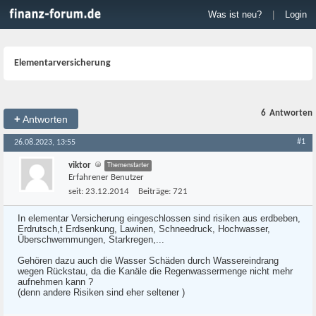
Was ist neu?
|
Login
Elementarversicherung
6
Antworten
+
Antworten
#1
26.08.2023, 13:55
viktor
Themenstarter
Erfahrener Benutzer
seit:
23.12.2014
Beiträge:
721
In elementar Versicherung eingeschlossen sind risiken aus erdbeben,
Erdrutsch,t Erdsenkung, Lawinen, Schneedruck, Hochwasser,
Überschwemmungen, Starkregen,...
Gehören dazu auch die Wasser Schäden durch Wassereindrang
wegen Rückstau, da die Kanäle die Regenwassermenge nicht mehr
aufnehmen kann ?
(denn andere Risiken sind eher seltener )