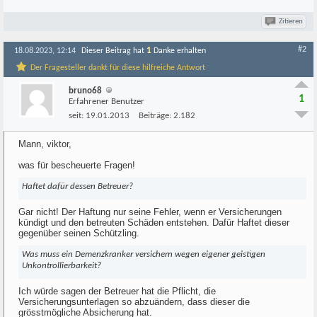
Zitieren
#2
1
18.08.2023, 12:14
Dieser Beitrag hat
Danke erhalten
Der Fragesteller dankt für diese hilfreiche Antwort
bruno68
1
Erfahrener Benutzer
seit:
19.01.2013
Beiträge:
2.182
Mann, viktor,
was für bescheuerte Fragen!
Haftet dafür dessen Betreuer?
Gar nicht! Der Haftung nur seine Fehler, wenn er Versicherungen
kündigt und den betreuten Schäden entstehen. Dafür Haftet dieser
gegenüber seinen Schützling.
Was muss ein Demenzkranker versichern wegen eigener geistigen
Unkontrollierbarkeit?
Ich würde sagen der Betreuer hat die Pflicht, die
Versicherungsunterlagen so abzuändern, dass dieser die
grösstmögliche Absicherung hat.