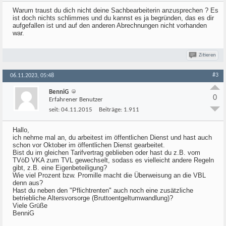
Warum traust du dich nicht deine Sachbearbeiterin anzusprechen ? Es
ist doch nichts schlimmes und du kannst es ja begründen, das es dir
aufgefallen ist und auf den anderen Abrechnungen nicht vorhanden
war.
Zitieren
#3
06.11.2023, 05:48
BenniG
0
Erfahrener Benutzer
seit:
04.11.2015
Beiträge:
1.911
Hallo,
ich nehme mal an, du arbeitest im öffentlichen Dienst und hast auch
schon vor Oktober im öffentlichen Dienst gearbeitet.
Bist du im gleichen Tarifvertrag geblieben oder hast du z.B. vom
TVöD VKA zum TVL gewechselt, sodass es vielleicht andere Regeln
gibt, z.B. eine Eigenbeteiligung?
Wie viel Prozent bzw. Promille macht die Überweisung an die VBL
denn aus?
Hast du neben den "Pflichtrenten" auch noch eine zusätzliche
betriebliche Altersvorsorge (Bruttoentgeltumwandlung)?
Viele Grüße
BenniG