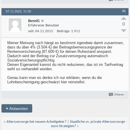
#6
07.11.2023, 11:30
BenniG
0
Erfahrener Benutzer
seit:
04.11.2015
Beiträge:
1.911
Meiner Meinung nach hängt es bestimmt irgendwie damit zusammen,
dass du über 4% (3.504 €) der Beitragsbemessungsgrenze der
Rentenversicherung (87.600 €) für deinen Ruhestand ansparst.
Dadurch wird der Beitrag zur Zusatzversorgung automatisch
Sozialversicherungspflichtig.
Deinen Eigenanteil kannst du nicht reduzieren, das ist im Tarifvertrag
wohl so verhandelt worden.
Genau kann man es denke ich nur erklären, wenn du die
Lohnbescheinigung geschwärzt hier reinstellst.
Zitieren
+
Antworten
«
Altersversorge bei neuem Arbeitgeber?
|
Staatliche vs. private Altersvorsorge -
eure Strategien?
»