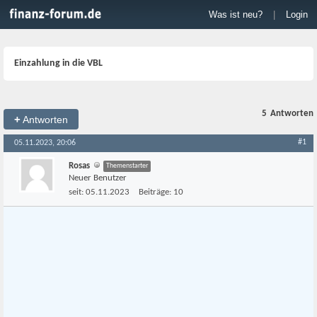
Was ist neu?
|
Login
Einzahlung in die VBL
5
Antworten
+
Antworten
#1
05.11.2023, 20:06
Rosas
Themenstarter
Neuer Benutzer
seit:
05.11.2023
Beiträge:
10