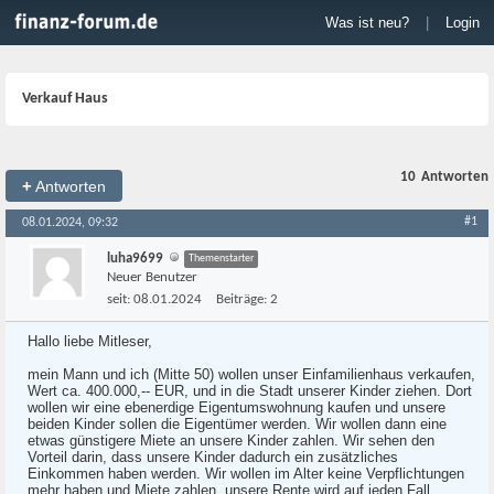
Was ist neu?
|
Login
Verkauf Haus
10
Antworten
+
Antworten
#1
08.01.2024, 09:32
luha9699
Themenstarter
Neuer Benutzer
seit:
08.01.2024
Beiträge:
2
Hallo liebe Mitleser,
mein Mann und ich (Mitte 50) wollen unser Einfamilienhaus verkaufen,
Wert ca. 400.000,-- EUR, und in die Stadt unserer Kinder ziehen. Dort
wollen wir eine ebenerdige Eigentumswohnung kaufen und unsere
beiden Kinder sollen die Eigentümer werden. Wir wollen dann eine
etwas günstigere Miete an unsere Kinder zahlen. Wir sehen den
Vorteil darin, dass unsere Kinder dadurch ein zusätzliches
Einkommen haben werden. Wir wollen im Alter keine Verpflichtungen
mehr haben und Miete zahlen, unsere Rente wird auf jeden Fall