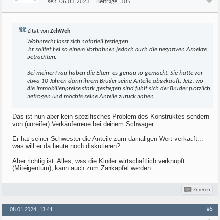
seit:
06.03.2023
Beiträge:
305
Zitat von
ZehWeh
Wohnrecht lässt sich notariell festlegen.
Ihr solltet bei so einem Vorhabnen jedoch auch die negativen Aspekte
betrachten.
Bei meiner Frau haben die Eltern es genau so gemacht. Sie hatte vor
etwa 10 Jahren dann ihrem Bruder seine Anteile abgekauft. Jetzt wo
die Immobilienpreise stark gestiegen sind fühlt sich der Bruder plötzlich
betrogen und möchte seine Anteile zurück haben
Das ist nun aber kein spezifisches Problem des Konstruktes sondern
von (unreifer) Verkäuferreue bei deinem Schwager.
Er hat seiner Schwester die Anteile zum damaligen Wert verkauft...
was will er da heute noch diskutieren?
Aber richtig ist: Alles, was die Kinder wirtschaftlich verknüpft
(Miteigentum), kann auch zum Zankapfel werden.
Zitieren
#5
08.01.2024, 13:41