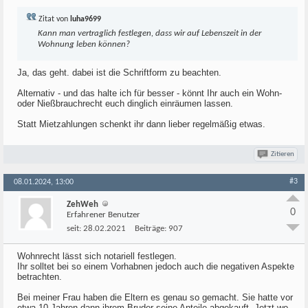
Zitat von
luha9699
Kann man vertraglich festlegen, dass wir auf Lebenszeit in der
Wohnung leben können?
Ja, das geht. dabei ist die Schriftform zu beachten.
Alternativ - und das halte ich für besser - könnt Ihr auch ein Wohn-
oder Nießbrauchrecht euch dinglich einräumen lassen.
Statt Mietzahlungen schenkt ihr dann lieber regelmäßig etwas.
Zitieren
#3
08.01.2024, 13:00
ZehWeh
0
Erfahrener Benutzer
seit:
28.02.2021
Beiträge:
907
Wohnrecht lässt sich notariell festlegen.
Ihr solltet bei so einem Vorhabnen jedoch auch die negativen Aspekte
betrachten.
Bei meiner Frau haben die Eltern es genau so gemacht. Sie hatte vor
etwa 10 Jahren dann ihrem Bruder seine Anteile abgekauft. Jetzt wo