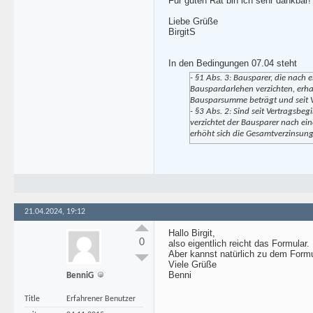
Für guten Rat bin ich sehr dankbar!
Liebe Grüße
BirgitS
In den Bedingungen 07.04 steht
- §1 Abs. 3: Bausparer, die nach
Bauspardarlehen verzichten, erha
Bausparsumme beträgt und seit Ve
- §3 Abs. 2: Sind seit Vertragsb
verzichtet der Bausparer nach ei
erhöht sich die Gesamtverzinsun
21.04.2024, 19:12
Hallo Birgit,
0
also eigentlich reicht das Formular
Aber kannst natürlich zu dem Formu
Viele Grüße
Benni
BenniG
Title
Erfahrener Benutzer