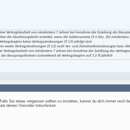
 einer Vertragslaufzeit von mindestens 7 Jahren bei Annahme der Zuteilung des Bausp
lten die Abschlussgebühr erstattet, wenn die Saldensumme (§ 4 Abs. 2b) mindestens
rtragsbeginn keine Vertragsänderungen (§ 13) erfolgt sind.
eginn weder Vertragsänderungen (§ 13) noch Vor- und Zwischenfinanzierungen bzw. Abt
ner Vertragslaufzeit von mindestens 7 Jahren bei Annahme der Zuteilung des Vertrage
g des Bausparguthabens rückwirkend ab Vertragsbeginn auf 3,5 % jährlich
. Falls Sie etwas vergessen sollten zu erstatten, kannst du dich immer noch 
lar deinen Vierzeiler mitschicken.