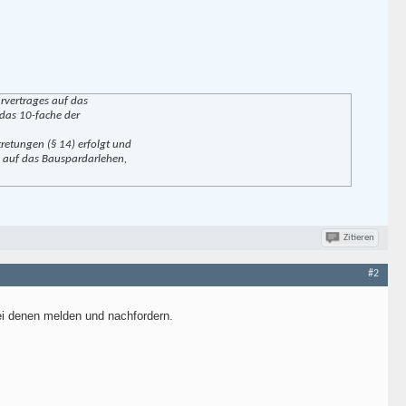
arvertrages auf das
 das 10-fache der
retungen (§ 14) erfolgt und
s auf das Bauspardarlehen,
Zitieren
#2
bei denen melden und nachfordern.