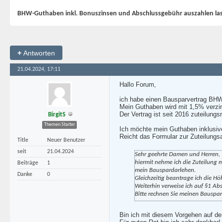
BHW-Guthaben inkl. Bonuszinsen und Abschlussgebühr auszahlen la
+
Antworten
21.04.2024, 17:11
Hallo Forum,
ich habe einen Bausparvertrag BHW
Mein Guthaben wird mit 1,5% verzin
Der Vertrag ist seit 2016 zuteilungs
BirgitS
Themen Starter
Ich möchte mein Guthaben inklusi
Reicht das Formular zur Zuteilungs
Title
Neuer Benutzer
seit
21.04.2024
Sehr geehrte Damen und Herren,
hiermit nehme ich die Zuteilung
Beiträge
1
mein Bauspardarlehen.
Danke
0
Gleichzeitig beantrage ich die H
Weiterhin verweise ich auf §1 Ab
Bitte rechnen Sie meinen Bauspar
Bin ich mit diesem Vorgehen auf de