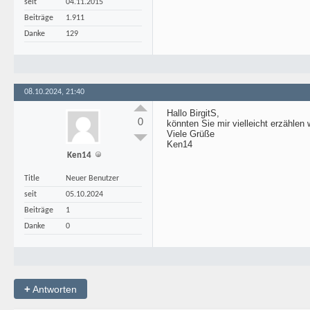
seit
04.11.2015
Beiträge
1.911
Danke
129
08.10.2024, 21:40
Hallo BirgitS,
0
könnten Sie mir vielleicht erzählen 
Viele Grüße
Ken14
Ken14
Title
Neuer Benutzer
seit
05.10.2024
Beiträge
1
Danke
0
+
Antworten