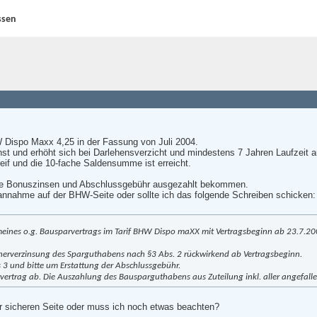
ssen
 Dispo Maxx 4,25 in der Fassung von Juli 2004.
st und erhöht sich bei Darlehensverzicht und mindestens 7 Jahren Laufzeit 
reif und die 10-fache Saldensumme ist erreicht.
ve Bonuszinsen und Abschlussgebühr ausgezahlt bekommen.
annahme auf der BHW-Seite oder sollte ich das folgende Schreiben schicken:
 meines o.g. Bausparvertrags im Tarif BHW Dispo maXX mit Vertragsbeginn ab 23.7.20
öherverzinsung des Sparguthabens nach §3 Abs. 2 rückwirkend ab Vertragsbeginn.
s 3 und bitte um Erstattung der Abschlussgebühr.
vertrag ab. Die Auszahlung des Bausparguthabens aus Zuteilung inkl. aller angefalle
r sicheren Seite oder muss ich noch etwas beachten?